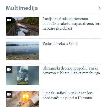
Multimedija
Rusija lansirala smrtonosnu
balističku raketu, napad dronovima
na Kijevsku oblast
Vodostaj reka u Srbiji
Ukrajinski dronovi pogodili 'ruski
Amazon' u blizini Sankt Peterburga
'Ljudski safari': Ruski dron lovi
prodavača na pijaci u Hersonu