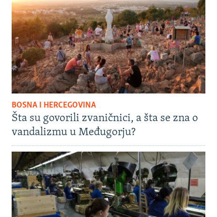
BOSNA I HERCEGOVINA
Šta su govorili zvaničnici, a šta se zna o
vandalizmu u Međugorju?