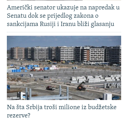
Američki senator ukazuje na napredak u
Senatu dok se prijedlog zakona o
sankcijama Rusiji i Iranu bliži glasanju
Na šta Srbija troši milione iz budžetske
rezerve?