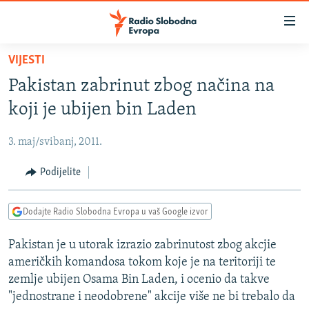
Dostupni
linkovi
Pređite
VIJESTI
na
VIJESTI
Pakistan zabrinut zbog načina na
glavni
BOSNA I HERCEGOVINA
sadržaj
koji je ubijen bin Laden
SRBIJA
Pređite
na
3. maj/svibanj, 2011.
KOSOVO
glavnu
CRNA GORA
Podijelite
navigaciju
Pređite
VIZUELNO
na
Dodajte Radio Slobodna Evropa u vaš Google izvor
PODCASTI
VIDEO
pretragu
Pakistan je u utorak izrazio zabrinutost zbog akcjie
RAT U UKRAJINI
FOTOGALERIJE
američkih komandosa tokom koje je na teritoriji te
KINA NA BALKANU
INFOGRAFIKE
zemlje ubijen Osama Bin Laden, i ocenio da takve
"jednostrane i neodobrene" akcije više ne bi trebalo da
RSE PRIČE IZ SVIJETA