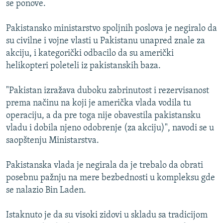
se ponove.
ISPRIČAJ MI
DNEVNO@RSE
Pakistansko ministarstvo spoljnih poslova je negiralo da
su civilne i vojne vlasti u Pakistanu unapred znale za
SPECIJALI RSE
akciju, i kategorički odbacilo da su američki
VIŠE OD NASLOVA
helikopteri poleteli iz pakistanskih baza.
PRATITE NAS
GENOCID U SREBRENICI
"Pakistan izražava duboku zabrinutost i rezervisanost
POPLAVE I KLIZIŠTA U BIH 2024.
prema načinu na koji je američka vlada vodila tu
operaciju, a da pre toga nije obavestila pakistansku
TV LIBERTY
Sve RFE/RL stranice
vladu i dobila njeno odobrenje (za akciju)", navodi se u
POST SCRIPTUM
saopštenju Ministarstva.
MOJA EVROPA
Pakistanska vlada je negirala da je trebalo da obrati
TRI DECENIJE OD RATA U BIH
posebnu pažnju na mere bezbednosti u kompleksu gde
SVE KARTE DEJTONA
se nalazio Bin Laden.
NASTANAK I RASPAD JUGOSLAVIJE
Istaknuto je da su visoki zidovi u skladu sa tradicijom