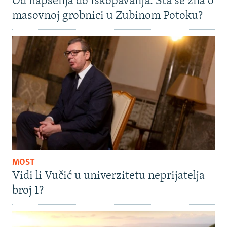
Od hapšenja do iskopavanja: Šta se zna o
masovnoj grobnici u Zubinom Potoku?
MOST
Vidi li Vučić u univerzitetu neprijatelja
broj 1?