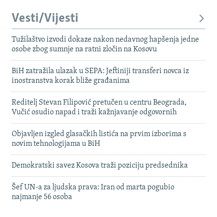
Vesti/Vijesti
Tužilaštvo izvodi dokaze nakon nedavnog hapšenja jedne
osobe zbog sumnje na ratni zločin na Kosovu
BiH zatražila ulazak u SEPA: Jeftiniji transferi novca iz
inostranstva korak bliže građanima
Reditelj Stevan Filipović pretučen u centru Beograda,
Vučić osudio napad i traži kažnjavanje odgovornih
Objavljen izgled glasačkih listića na prvim izborima s
novim tehnologijama u BiH
Demokratski savez Kosova traži poziciju predsednika
Šef UN-a za ljudska prava: Iran od marta pogubio
najmanje 56 osoba