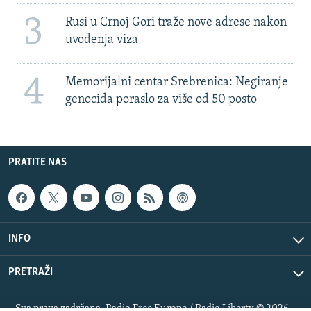
3
Rusi u Crnoj Gori traže nove adrese nakon
uvođenja viza
4
Memorijalni centar Srebrenica: Negiranje
genocida poraslo za više od 50 posto
PRATITE NAS
INFO
PRETRAŽI
Sva prava zadržana. Radio Free Europe / Radio Liberty © 2026