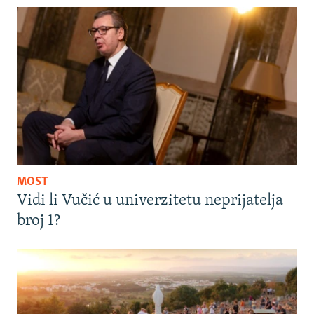
MOST
Vidi li Vučić u univerzitetu neprijatelja
broj 1?