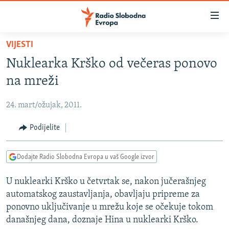
Dostupni
linkovi
Pređite
VIJESTI
na
VIJESTI
Nuklearka Krško od večeras ponovo
glavni
BOSNA I HERCEGOVINA
sadržaj
na mreži
SRBIJA
Pređite
na
24. mart/ožujak, 2011.
KOSOVO
glavnu
CRNA GORA
Podijelite
navigaciju
Pređite
VIZUELNO
na
Dodajte Radio Slobodna Evropa u vaš Google izvor
PODCASTI
VIDEO
pretragu
U nuklearki Krško u četvrtak se, nakon jučerašnjeg
RAT U UKRAJINI
FOTOGALERIJE
automatskog zaustavljanja, obavljaju pripreme za
KINA NA BALKANU
INFOGRAFIKE
ponovno uključivanje u mrežu koje se očekuje tokom
današnjeg dana, doznaje Hina u nuklearki Krško.
RSE PRIČE IZ SVIJETA