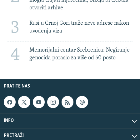
mogla trajati mjesecima, Srbija bi trebala
otvoriti arhive
3
Rusi u Crnoj Gori traže nove adrese nakon
uvođenja viza
4
Memorijalni centar Srebrenica: Negiranje
genocida poraslo za više od 50 posto
PRATITE NAS
INFO
PRETRAŽI