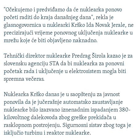
ISPRIČAJ MI
"Očekujemo i predviđamo da će nuklearka ponovo
DNEVNO@RSE
početi raditi do kraja današnjeg dana", rekla je
glasnogovornica u nuklearki Krško Ida Novak Jerale, ne
SPECIJALI RSE
precizirajući vrijeme ponovnog uključenja nuklearke u
VIŠE OD NASLOVA
mrežu koje će biti objavljeno naknadno.
PRATITE NAS
GENOCID U SREBRENICI
Tehnički direktor nuklearke Predrag Širola kazao je za
POPLAVE I KLIZIŠTA U BIH 2024.
slovensku agenciju STA da bi nuklearka za ponovni
početak rada i uključenje u elektrosistem mogla biti
TV LIBERTY
Sve RFE/RL stranice
spremna večeras.
POST SCRIPTUM
Nuklearka Krško danas je u saopštenju za javnost
MOJA EVROPA
ponovila da je jučerašnje automatsko zaustavljanje
TRI DECENIJE OD RATA U BIH
nuklearke bilo izazvano iznenadnim ispadanjem 380-
SVE KARTE DEJTONA
kilovoltnog dalekovoda zbog greške prekidača u
rasklopnom postrojenju. Sigurnosni sistav zbog toga je
NASTANAK I RASPAD JUGOSLAVIJE
isključio turbinu i reaktor nuklearke.