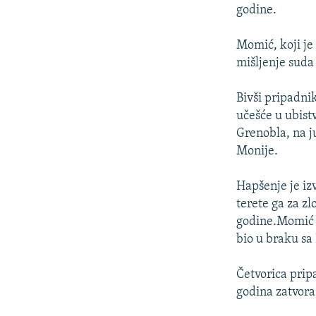
ISPRIČAJ MI
godine.
DNEVNO@RSE
Momić, koji je
SPECIJALI RSE
mišljenje suda
VIŠE OD NASLOVA
Bivši pripadni
GENOCID U SREBRENICI
učešće u ubist
POPLAVE I KLIZIŠTA U BIH 2024.
Grenobla, na j
Monije.
TV LIBERTY
POST SCRIPTUM
Hapšenje je iz
terete ga za zl
MOJA EVROPA
godine.Momić j
TRI DECENIJE OD RATA U BIH
bio u braku sa
SVE KARTE DEJTONA
Četvorica prip
NASTANAK I RASPAD JUGOSLAVIJE
godina zatvora