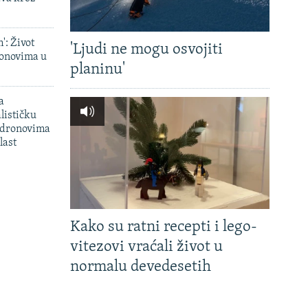
': Život
'Ljudi ne mogu osvojiti
onovima u
planinu'
a
lističku
 dronovima
last
Kako su ratni recepti i lego-
vitezovi vraćali život u
normalu devedesetih