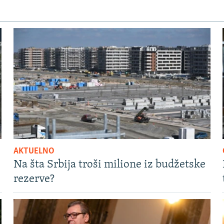
AKTUELNO
Na šta Srbija troši milione iz budžetske
rezerve?