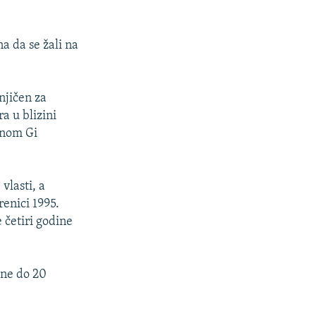
a da se žali na
njičen za
a u blizini
enom Gi
vlasti, a
renici 1995.
 četiri godine
zne do 20