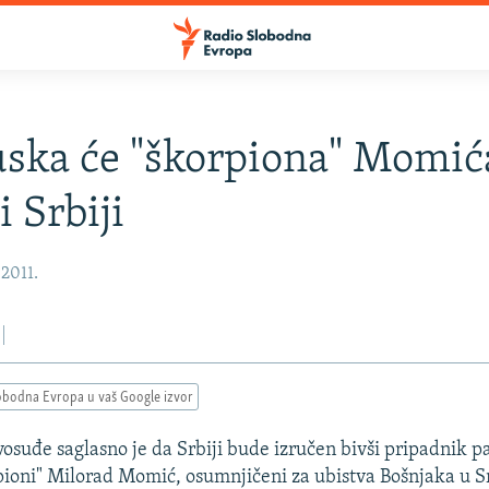
ska će "škorpiona" Momić
i Srbiji
 2011.
obodna Evropa u vaš Google izvor
osuđe saglasno je da Srbiji bude izručen bivši pripadnik p
pioni" Milorad Momić, osumnjičeni za ubistva Bošnjaka u S