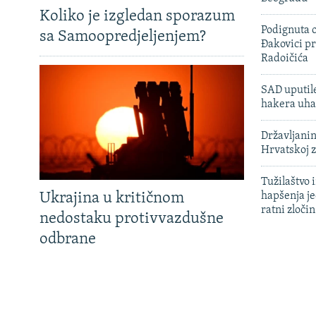
Koliko je izgledan sporazum
Podignuta o
sa Samoopredjeljenjem?
Đakovici pr
Radoičića
SAD uputile
hakera uha
Državljanin
Hrvatskoj 
Tužilaštvo
Ukrajina u kritičnom
hapšenja j
ratni zloči
nedostaku protivvazdušne
odbrane