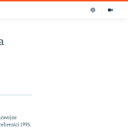
a
aravojne
rebrenici 1995.