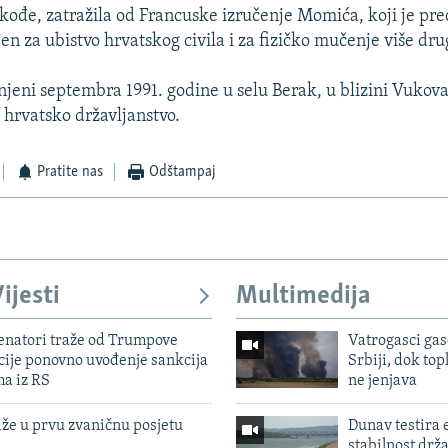
akođe, zatražila od Francuske izručenje Momića, koji je pr
 za ubistvo hrvatskog civila i za fizičko mučenje više drug
injeni septembra 1991. godine u selu Berak, u blizini Vukov
hrvatsko državljanstvo.
Pratite nas
Odštampaj
ijesti
Multimedija
enatori traže od Trumpove
Vatrogasci gas
cije ponovno uvođenje sankcija
Srbiji, dok topl
ma iz RS
ne jenjava
iže u prvu zvaničnu posjetu
Dunav testira
stabilnost drž