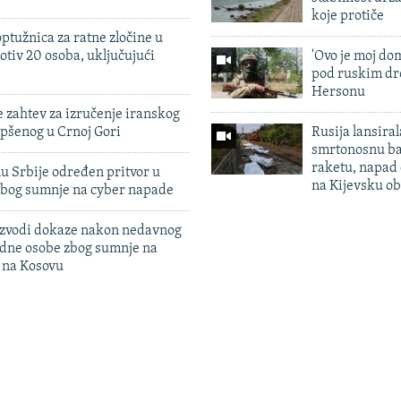
koje protiče
ptužnica za ratne zločine u
otiv 20 osoba, uključujući
'Ovo je moj dom
pod ruskim dr
Hersonu
 zahtev za izručenje iranskog
pšenog u Crnoj Gori
Rusija lansiral
smrtonosnu ba
raketu, napad
u Srbije određen pritvor u
na Kijevsku ob
zbog sumnje na cyber napade
 izvodi dokaze nakon nedavnog
edne osobe zbog sumnje na
n na Kosovu