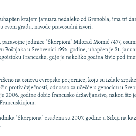
 uhapšen krajem januara nedaleko od Grenobla, ima tri dan
 u ovom gradu, navode pravosudni izvori.
k paravojne jedinice "Škorpioni" Milorad Momić /47/, osum
vu Bošnjaka u Srebrenici 1995. godine, uhapšen je 31. januar
ugoistoku Francuske, gdje je nekoliko godina živio pod im
vršeno na osnovu evropske potjernice, koju su izdale srpske 
očin protiv čvječnosti, odnosno za učešće u genocidu u Sreb
e 2006. godine dobio francusko državljanstvo, nakon što je
 Francuskinjom.
adnika "Škorpiona" osuđena su 2007. godine u Srbiji na ka
.