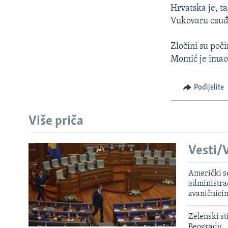
Hrvatska je, t
Vukovaru osuđen
Zločini su poč
Momić je imao 
Podijelite
Više priča
Vesti/V
Američki s
administra
zvaničnici
Zelenski st
Beogradu