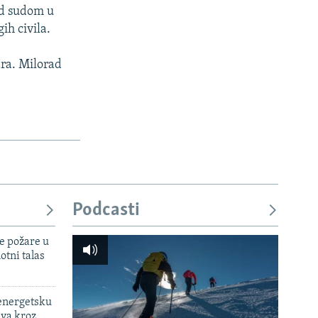
ed sudom u
ih civila.
ara. Milorad
Podcasti
e požare u
otni talas
 energetsku
ava kroz