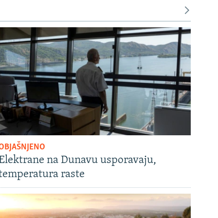
OBJAŠNJENO
Elektrane na Dunavu usporavaju,
temperatura raste