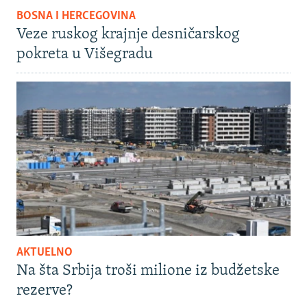
BOSNA I HERCEGOVINA
Veze ruskog krajnje desničarskog
pokreta u Višegradu
AKTUELNO
Na šta Srbija troši milione iz budžetske
rezerve?