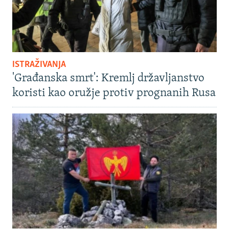
ISTRAŽIVANJA
'Građanska smrt': Kremlj državljanstvo
koristi kao oružje protiv prognanih Rusa