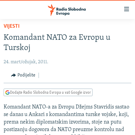
Dostupni
linkovi
Pređite
VIJESTI
na
VIJESTI
Komandant NATO za Evropu u
glavni
BOSNA I HERCEGOVINA
sadržaj
Turskoj
SRBIJA
Pređite
na
24. mart/ožujak, 2011.
KOSOVO
glavnu
CRNA GORA
Podijelite
navigaciju
Pređite
VIZUELNO
na
Dodajte Radio Slobodna Evropa u vaš Google izvor
PODCASTI
VIDEO
pretragu
Komandant NATO-a za Evropu Džejms Stavridis sastao
RAT U UKRAJINI
FOTOGALERIJE
se danas u Ankari s komandantima turske vojske, koji,
KINA NA BALKANU
INFOGRAFIKE
prema nekim diplomatskim izvorima, stoje na putu
postizanju dogovora da NATO preuzme kontrolu nad
RSE PRIČE IZ SVIJETA