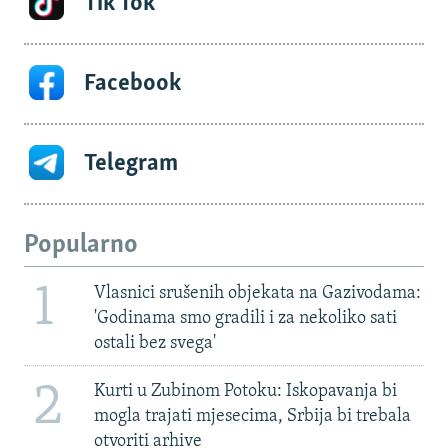
Tik Tok
Facebook
Telegram
Popularno
1
Vlasnici srušenih objekata na Gazivodama:
'Godinama smo gradili i za nekoliko sati
ostali bez svega'
2
Kurti u Zubinom Potoku: Iskopavanja bi
mogla trajati mjesecima, Srbija bi trebala
otvoriti arhive