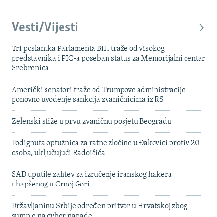
Vesti/Vijesti
Tri poslanika Parlamenta BiH traže od visokog
predstavnika i PIC-a poseban status za Memorijalni centar
Srebrenica
Američki senatori traže od Trumpove administracije
ponovno uvođenje sankcija zvaničnicima iz RS
Zelenski stiže u prvu zvaničnu posjetu Beogradu
Podignuta optužnica za ratne zločine u Đakovici protiv 20
osoba, uključujući Radoičića
SAD uputile zahtev za izručenje iranskog hakera
uhapšenog u Crnoj Gori
Državljaninu Srbije određen pritvor u Hrvatskoj zbog
sumnje na cyber napade