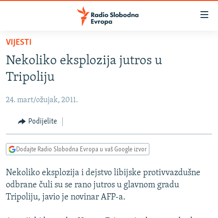
Dostupni
linkovi
Pređite
VIJESTI
na
VIJESTI
Nekoliko eksplozija jutros u
glavni
BOSNA I HERCEGOVINA
sadržaj
Tripoliju
SRBIJA
Pređite
na
24. mart/ožujak, 2011.
KOSOVO
glavnu
CRNA GORA
Podijelite
navigaciju
Pređite
VIZUELNO
na
Dodajte Radio Slobodna Evropa u vaš Google izvor
PODCASTI
VIDEO
pretragu
Nekoliko eksplozija i dejstvo libijske protivvazdušne
RAT U UKRAJINI
FOTOGALERIJE
odbrane čuli su se rano jutros u glavnom gradu
KINA NA BALKANU
INFOGRAFIKE
Tripoliju, javio je novinar AFP-a.
RSE PRIČE IZ SVIJETA