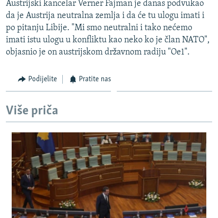
Austrijski kancelar Verner Fajman je danas podvukao
ISPRIČAJ MI
da je Austrija neutralna zemlja i da će tu ulogu imati i
DNEVNO@RSE
po pitanju Libije. "Mi smo neutralni i tako nećemo
imati istu ulogu u konfliktu kao neko ko je član NATO",
SPECIJALI RSE
objasnio je on austrijskom državnom radiju "Oe1".
VIŠE OD NASLOVA
PRATITE NAS
Podijelite
Pratite nas
GENOCID U SREBRENICI
POPLAVE I KLIZIŠTA U BIH 2024.
Više priča
TV LIBERTY
Sve RFE/RL stranice
POST SCRIPTUM
MOJA EVROPA
TRI DECENIJE OD RATA U BIH
SVE KARTE DEJTONA
NASTANAK I RASPAD JUGOSLAVIJE