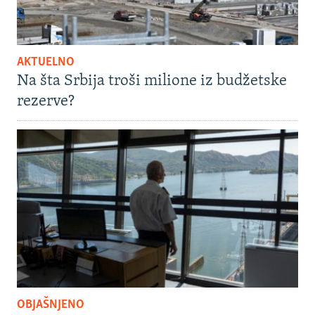
AKTUELNO
Na šta Srbija troši milione iz budžetske
rezerve?
OBJAŠNJENO