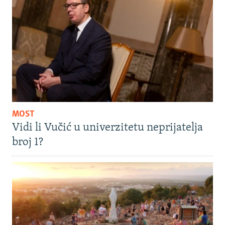
MOST
Vidi li Vučić u univerzitetu neprijatelja
broj 1?