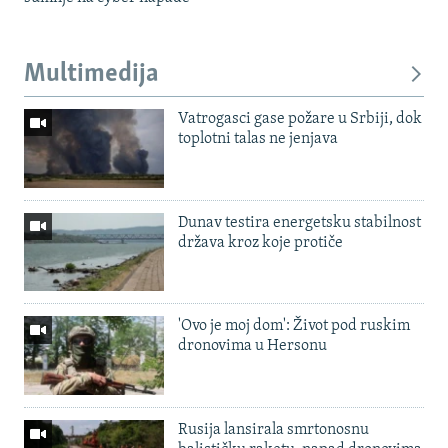
Multimedija
Vatrogasci gase požare u Srbiji, dok
toplotni talas ne jenjava
Dunav testira energetsku stabilnost
država kroz koje protiče
'Ovo je moj dom': Život pod ruskim
dronovima u Hersonu
Rusija lansirala smrtonosnu