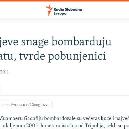
jeve snage bombarduju
tu, tvrde pobunjenici
 2011.
obodna Evropa u vaš Google izvor
 Muamaeru Gadafiju bombardovale su večeras kuće i najveć
 udaljenom 200 kilometara istočno od Tripolija, rekli su po