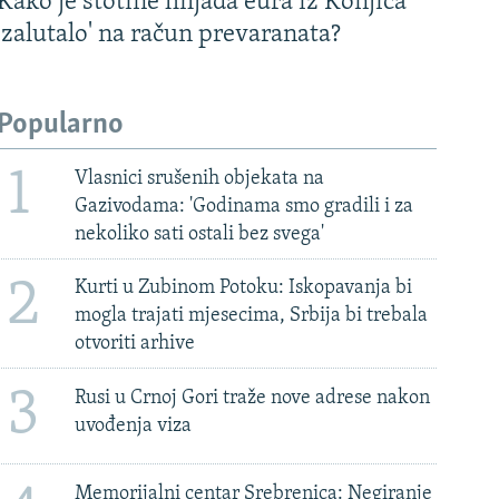
Kako je stotine hiljada eura iz Konjica
'zalutalo' na račun prevaranata?
Popularno
1
Vlasnici srušenih objekata na
Gazivodama: 'Godinama smo gradili i za
nekoliko sati ostali bez svega'
2
Kurti u Zubinom Potoku: Iskopavanja bi
mogla trajati mjesecima, Srbija bi trebala
otvoriti arhive
3
Rusi u Crnoj Gori traže nove adrese nakon
uvođenja viza
Memorijalni centar Srebrenica: Negiranje