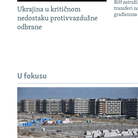
BiH zatražil
Ukrajina u kritičnom
transferi n
građanima
nedostaku protivvazdušne
odbrane
U fokusu