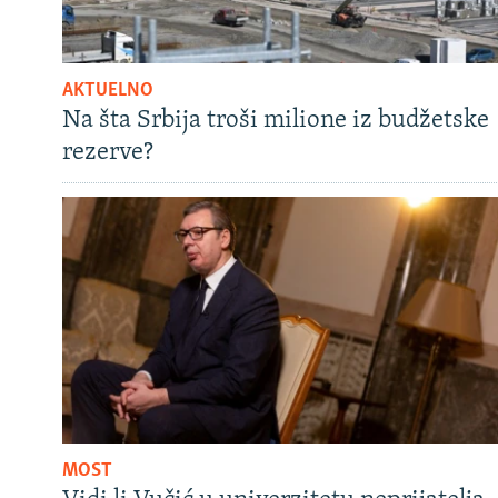
AKTUELNO
Na šta Srbija troši milione iz budžetske
rezerve?
MOST