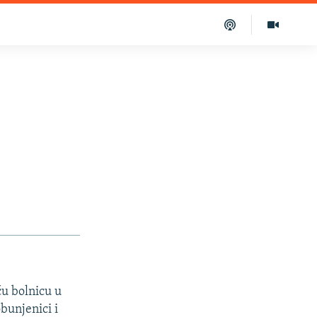
u bolnicu u
bunjenici i