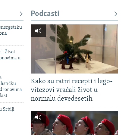
Podcasti
 energetsku
iona
': Život
onovima u
a
Kako su ratni recepti i lego-
lističku
vitezovi vraćali život u
 dronovima
last
normalu devedesetih
u Srbiji