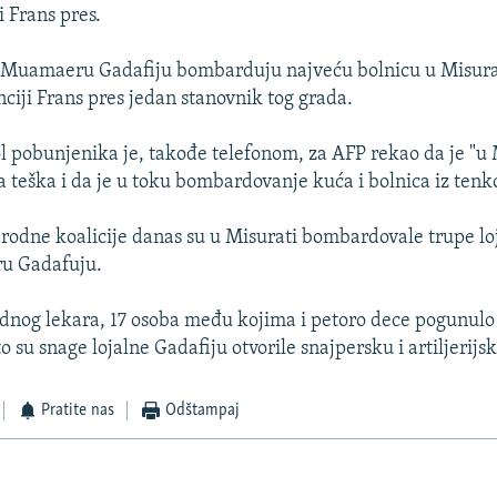
i Frans pres.
 Muamaeru Gadafiju bombarduju najveću bolnicu u Misurat
ciji Frans pres jedan stanovnik tog grada.
l pobunjenika je, takođe telefonom, za AFP rekao da je "u 
a teška i da je u toku bombardovanje kuća i bolnica iz tenk
dne koalicije danas su u Misurati bombardovale trupe loj
u Gadafuju.
ednog lekara, 17 osoba među kojima i petoro dece pogunulo 
 su snage lojalne Gadafiju otvorile snajpersku i artiljerijs
Pratite nas
Odštampaj