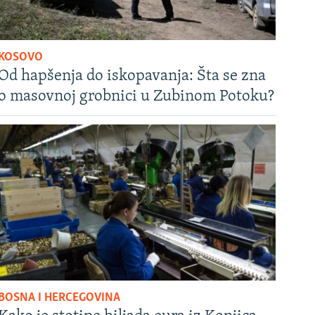
KOSOVO
Od hapšenja do iskopavanja: Šta se zna
o masovnoj grobnici u Zubinom Potoku?
BOSNA I HERCEGOVINA