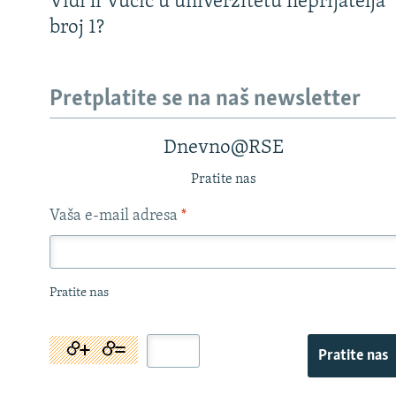
Vidi li Vučić u univerzitetu neprijatelja
broj 1?
Pretplatite se na naš newsletter
Dnevno@RSE
Pratite nas
Vaša e-mail adresa
*
Pratite nas
Pratite nas