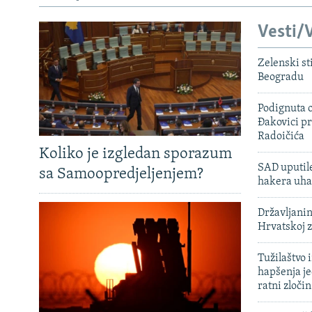
Vesti/V
Zelenski st
Beogradu
Podignuta o
Đakovici pr
Radoičića
Koliko je izgledan sporazum
SAD uputile
sa Samoopredjeljenjem?
hakera uha
Državljanin
Hrvatskoj 
Tužilaštvo
hapšenja j
ratni zloči