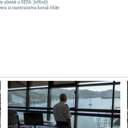
a ulazak u SEPA: Jeftiniji
ovca iz inostranstva korak bliže