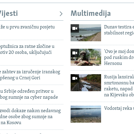
ijesti
Multimedija
iže u prvu zvaničnu posjetu
Dunav testira
stabilnost reg
ptužnica za ratne zločine u
'Ovo je moj dom
otiv 20 osoba, uključujući
pod ruskim dr
Hersonu
 zahtev za izručenje iranskog
Rusija lansiral
pšenog u Crnoj Gori
smrtonosnu ba
raketu, napad
u Srbije određen pritvor u
na Kijevsku ob
zbog sumnje na cyber napade
Vodostaj reka 
 izvodi dokaze nakon nedavnog
edne osobe zbog sumnje na
n na Kosovu