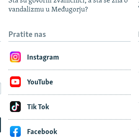
Šta su govorili zvaničnici, a šta se zna o
vandalizmu u Međugorju?
Pratite nas
Instagram
YouTube
Tik Tok
Facebook