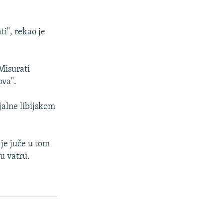
i", rekao je
Misurati
ova".
alne libijskom
je juče u tom
ku vatru.