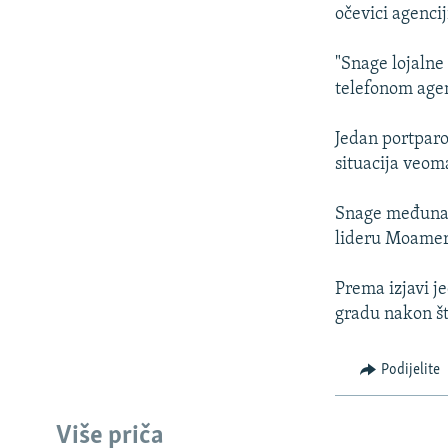
ISPRIČAJ MI
očevici agencij
DNEVNO@RSE
"Snage lojalne
SPECIJALI RSE
telefonom agen
VIŠE OD NASLOVA
Jedan portparo
GENOCID U SREBRENICI
situacija veom
POPLAVE I KLIZIŠTA U BIH 2024.
Snage međunaro
TV LIBERTY
lideru Moamer
POST SCRIPTUM
Prema izjavi j
MOJA EVROPA
gradu nakon što
TRI DECENIJE OD RATA U BIH
SVE KARTE DEJTONA
Podijelite
NASTANAK I RASPAD JUGOSLAVIJE
Više priča