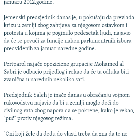
januaru 2012.godine.
ISPRIČAJ MI
DNEVNO@RSE
Jemenski predsjednik danas je, u pokušaju da prevlada
krizu u zemlji zbog zahtjeva za njegovom ostavkom i
SPECIJALI RSE
protesta u kojima je poginulo pedesetak ljudi, najavio
VIŠE OD NASLOVA
da će se povući za funcije nakon parlamentrnih izbora
PRATITE NAS
predviđenih za januar naredne godine.
GENOCID U SREBRENICI
POPLAVE I KLIZIŠTA U BIH 2024.
Portparol najače opozicione grupacije Mohamed al
Sabri je odbacio prijedlog i rekao da će ta odluka biti
TV LIBERTY
Sve RFE/RL stranice
zvanična u narednih nekoliko sati.
POST SCRIPTUM
Predsjednik Saleh je inače danas u obraćanju vojnom
MOJA EVROPA
rukovodstvu najavio da bi u zemlji moglo doći do
TRI DECENIJE OD RATA U BIH
civilnog rata zbog napora da se pokrene, kako je rekao,
SVE KARTE DEJTONA
"puč" protiv njegovog režima.
NASTANAK I RASPAD JUGOSLAVIJE
"Oni koji žele da dođu do vlasti treba da zna da to ne