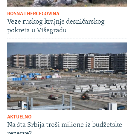
BOSNA I HERCEGOVINA
Veze ruskog krajnje desničarskog
pokreta u Višegradu
AKTUELNO
Na šta Srbija troši milione iz budžetske
rezerve?