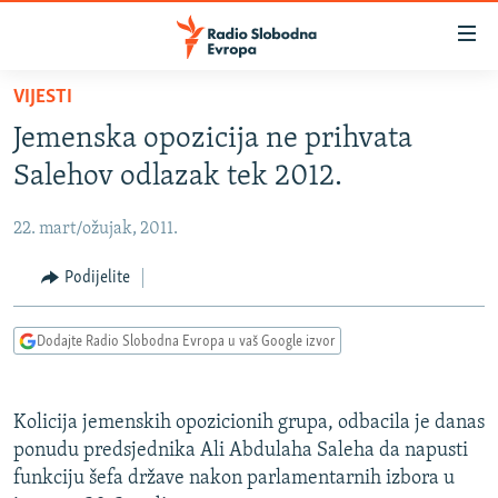
Dostupni
linkovi
Pređite
VIJESTI
na
VIJESTI
Jemenska opozicija ne prihvata
glavni
BOSNA I HERCEGOVINA
sadržaj
Salehov odlazak tek 2012.
SRBIJA
Pređite
na
22. mart/ožujak, 2011.
KOSOVO
glavnu
CRNA GORA
Podijelite
navigaciju
Pređite
VIZUELNO
na
Dodajte Radio Slobodna Evropa u vaš Google izvor
PODCASTI
VIDEO
pretragu
RAT U UKRAJINI
FOTOGALERIJE
Kolicija jemenskih opozicionih grupa, odbacila je danas
KINA NA BALKANU
INFOGRAFIKE
ponudu predsjednika Ali Abdulaha Saleha da napusti
funkciju šefa države nakon parlamentarnih izbora u
RSE PRIČE IZ SVIJETA