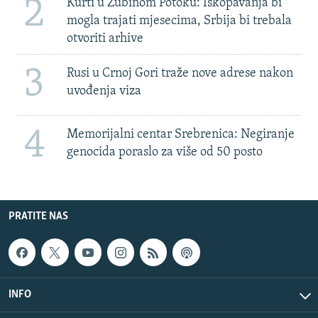
2
Kurti u Zubinom Potoku: Iskopavanja bi
mogla trajati mjesecima, Srbija bi trebala
otvoriti arhive
3
Rusi u Crnoj Gori traže nove adrese nakon
uvođenja viza
4
Memorijalni centar Srebrenica: Negiranje
genocida poraslo za više od 50 posto
PRATITE NAS
INFO