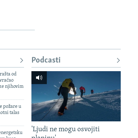
Podcasti
rašta od
 vraćao
ke njihovim
e požare u
otni talas
'Ljudi ne mogu osvojiti
 energetsku