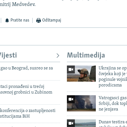
mitrij Medvedev.
Pratite nas
Odštampaj
ijesti
Multimedija
igao u Beograd, susreo se sa
Ukrajina se op
čovjeka koji je
poginule vojni
porodicama
taci pronađeni u trećoj
sovnoj grobnici u Zubinom
Vatrogasci gas
Srbiji, dok topl
ne jenjava
konferencija o zastupljenosti
stitucijama BiH
Dunav testira