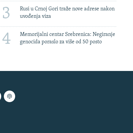
3
Rusi u Crnoj Gori traže nove adrese nakon
uvođenja viza
4
Memorijalni centar Srebrenica: Negiranje
genocida poraslo za više od 50 posto