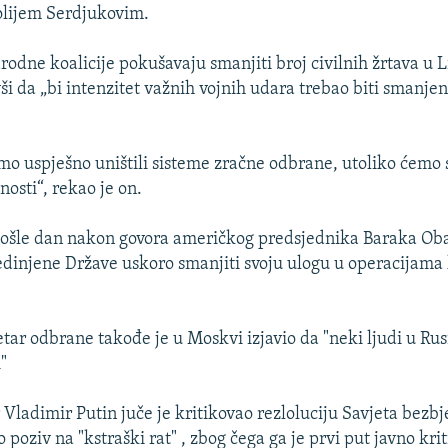
lijem Serdjukovim.
ne koalicije pokušavaju smanjiti broj civilnih žrtava u Lib
vši da „bi intenzitet važnih vojnih udara trebao biti smanje
o uspješno uništili sisteme zračne odbrane, utoliko ćemo 
osti“, rekao je on.
došle dan nakon govora američkog predsjednika Baraka Oba
edinjene Države uskoro smanjiti svoju ulogu u operacijama 
tar odbrane takođe je u Moskvi izjavio da "neki ljudi u Rusi
"
 Vladimir Putin juče je kritikovao rezloluciju Savjeta bezb
o poziv na "kstraški rat" , zbog čega ga je prvi put javno kri