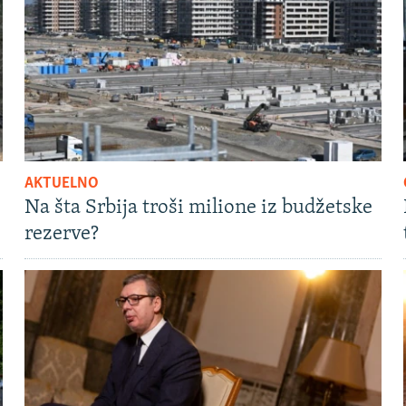
AKTUELNO
Na šta Srbija troši milione iz budžetske
rezerve?