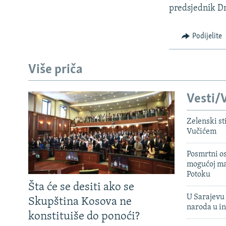
predsjednik D
Podijelite
Više priča
Vesti/V
Zelenski st
Vučićem
Posmrtni os
mogućoj ma
Potoku
Šta će se desiti ako se
U Sarajevu 
Skupština Kosova ne
naroda u in
konstituiše do ponoći?