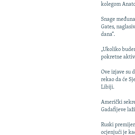
ISPRIČAJ MI
kolegom Anato
DNEVNO@RSE
Snage međunarod
SPECIJALI RSE
Gates, naglasi
VIŠE OD NASLOVA
dana“.
GENOCID U SREBRENICI
„Ukoliko budem
POPLAVE I KLIZIŠTA U BIH 2024.
pokretne aktivn
TV LIBERTY
Ove izjave su 
POST SCRIPTUM
rekao da će Sj
Libiji.
MOJA EVROPA
TRI DECENIJE OD RATA U BIH
Američki sekre
SVE KARTE DEJTONA
Gadafijeve laži
NASTANAK I RASPAD JUGOSLAVIJE
Ruski premijer
ocjenjući je ka