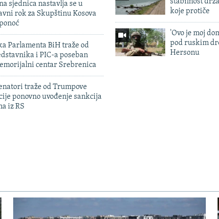
stabilnost drž
na sjednica nastavlja se u
koje protiče
avni rok za Skupštinu Kosova
 ponoć
'Ovo je moj dom
pod ruskim dr
ka Parlamenta BiH traže od
Hersonu
edstavnika i PIC-a poseban
emorijalni centar Srebrenica
enatori traže od Trumpove
cije ponovno uvođenje sankcija
ma iz RS