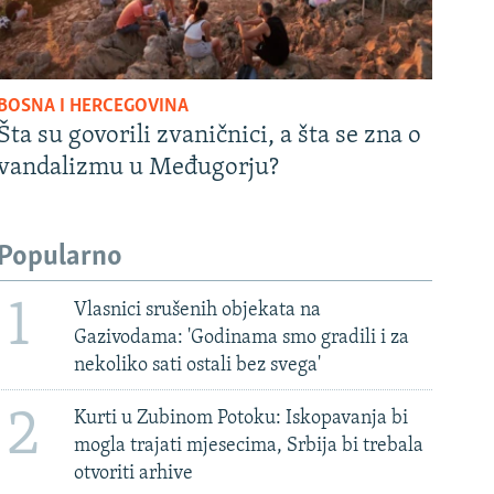
BOSNA I HERCEGOVINA
Šta su govorili zvaničnici, a šta se zna o
vandalizmu u Međugorju?
Popularno
1
Vlasnici srušenih objekata na
Gazivodama: 'Godinama smo gradili i za
nekoliko sati ostali bez svega'
2
Kurti u Zubinom Potoku: Iskopavanja bi
mogla trajati mjesecima, Srbija bi trebala
otvoriti arhive