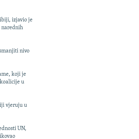
iji, izjavio je
n narednih
smanjiti nivo
me, koji je
koalicije u
ji vjeruju u
jednosti UN,
tikovao