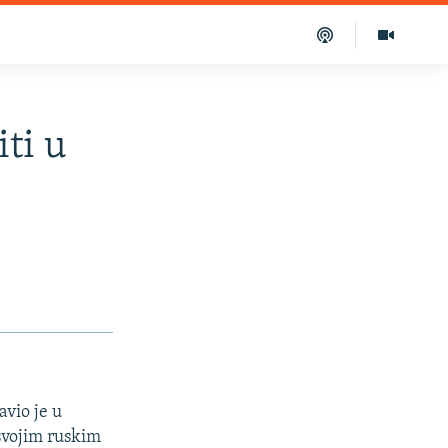
iti u
avio je u
svojim ruskim