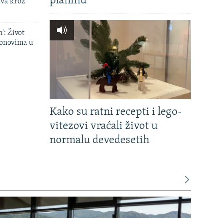
planinu'
ava kroz
': Život
onovima u
Kako su ratni recepti i lego-
vitezovi vraćali život u
normalu devedesetih