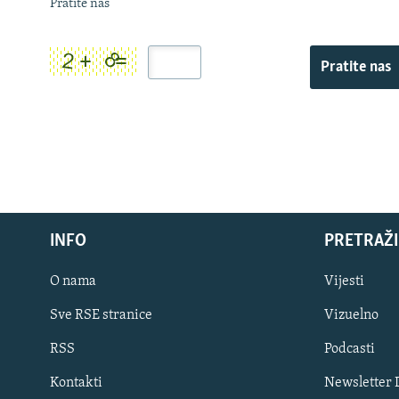
Pratite nas
Pratite nas
INFO
PRETRAŽI
O nama
Vijesti
Sve RSE stranice
Vizuelno
PRATITE NAS
RSS
Podcasti
Kontakti
Newsletter