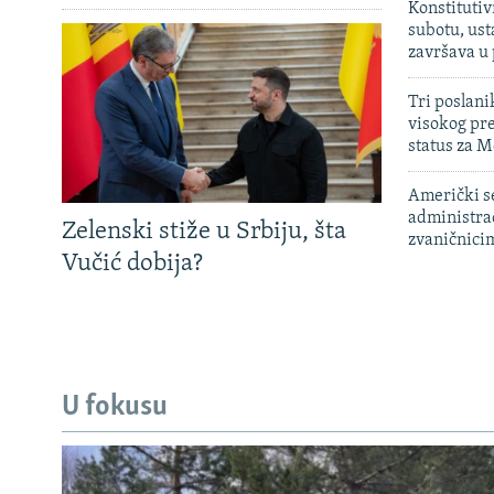
Konstitutiv
subotu, ust
završava u
Tri poslani
visokog pr
status za M
Američki s
administra
Zelenski stiže u Srbiju, šta
zvaničnici
Vučić dobija?
U fokusu