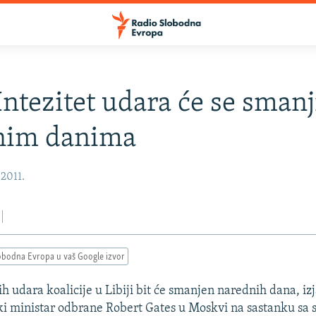
Intezitet udara će se smanj
nim danima
 2011.
obodna Evropa u vaš Google izvor
ih udara koalicije u Libiji bit će smanjen narednih dana, izj
i ministar odbrane Robert Gates u Moskvi na sastanku sa 