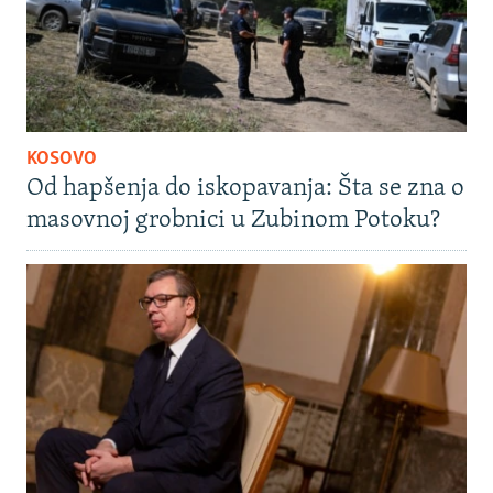
KOSOVO
Od hapšenja do iskopavanja: Šta se zna o
masovnoj grobnici u Zubinom Potoku?