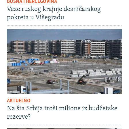
BOSNA I HERCEGOVINA
Veze ruskog krajnje desničarskog
pokreta u Višegradu
AKTUELNO
Na šta Srbija troši milione iz budžetske
rezerve?