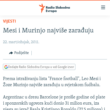
Dostupni
linkovi
Pređite
VIJESTI
na
VIJESTI
Mesi i Murinjo najviše zarađuju
glavni
BOSNA I HERCEGOVINA
sadržaj
22. mart/ožujak, 2011.
SRBIJA
Pređite
na
KOSOVO
Podijelite
glavnu
CRNA GORA
navigaciju
Dodajte Radio Slobodna Evropa u vaš Google izvor
Pređite
VIZUELNO
na
Prema istraživanju lista "France football", Leo Mesi i
PODCASTI
VIDEO
pretragu
Žoze Murinjo najviše zarađuju u svjetskom fudbalu.
RAT U UKRAJINI
FOTOGALERIJE
KINA NA BALKANU
Argentinac u dresu Barcelone je prošle godine od plate
INFOGRAFIKE
i sponzorskih ugovora kući donio 31 milion eura, iza
RSE PRIČE IZ SVIJETA
njega su igrač Reala Kristijano Ronaldo (27,5 miliona) i