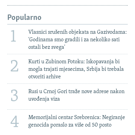
Popularno
1
Vlasnici srušenih objekata na Gazivodama:
'Godinama smo gradili i za nekoliko sati
ostali bez svega'
2
Kurti u Zubinom Potoku: Iskopavanja bi
mogla trajati mjesecima, Srbija bi trebala
otvoriti arhive
3
Rusi u Crnoj Gori traže nove adrese nakon
uvođenja viza
4
Memorijalni centar Srebrenica: Negiranje
genocida poraslo za više od 50 posto