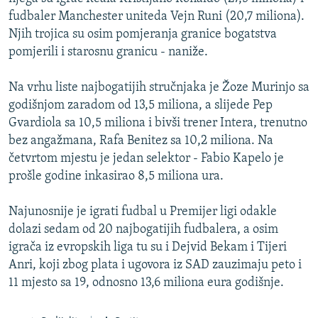
ISPRIČAJ MI
fudbaler Manchester uniteda Vejn Runi (20,7 miliona).
Njih trojica su osim pomjeranja granice bogatstva
DNEVNO@RSE
pomjerili i starosnu granicu - naniže.
SPECIJALI RSE
Na vrhu liste najbogatijih stručnjaka je Žoze Murinjo sa
VIŠE OD NASLOVA
PRATITE NAS
godišnjom zaradom od 13,5 miliona, a slijede Pep
GENOCID U SREBRENICI
Gvardiola sa 10,5 miliona i bivši trener Intera, trenutno
bez angažmana, Rafa Benitez sa 10,2 miliona. Na
POPLAVE I KLIZIŠTA U BIH 2024.
četvrtom mjestu je jedan selektor - Fabio Kapelo je
TV LIBERTY
Sve RFE/RL stranice
prošle godine inkasirao 8,5 miliona ura.
POST SCRIPTUM
Najunosnije je igrati fudbal u Premijer ligi odakle
MOJA EVROPA
dolazi sedam od 20 najbogatijih fudbalera, a osim
TRI DECENIJE OD RATA U BIH
igrača iz evropskih liga tu su i Dejvid Bekam i Tijeri
Anri, koji zbog plata i ugovora iz SAD zauzimaju peto i
SVE KARTE DEJTONA
11 mjesto sa 19, odnosno 13,6 miliona eura godišnje.
NASTANAK I RASPAD JUGOSLAVIJE