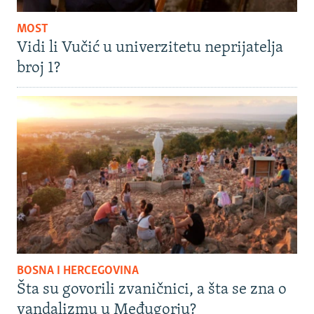
MOST
Vidi li Vučić u univerzitetu neprijatelja
broj 1?
BOSNA I HERCEGOVINA
Šta su govorili zvaničnici, a šta se zna o
vandalizmu u Međugorju?