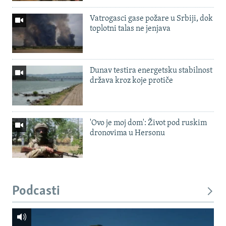
Vatrogasci gase požare u Srbiji, dok
toplotni talas ne jenjava
Dunav testira energetsku stabilnost
država kroz koje protiče
'Ovo je moj dom': Život pod ruskim
dronovima u Hersonu
Podcasti