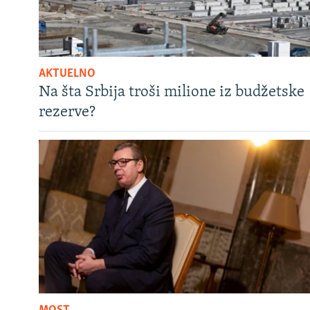
AKTUELNO
Na šta Srbija troši milione iz budžetske
rezerve?