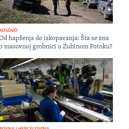
KOSOVO
Od hapšenja do iskopavanja: Šta se zna
o masovnoj grobnici u Zubinom Potoku?