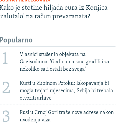
BOSNA I HERCEGOVINA
Kako je stotine hiljada eura iz Konjica
'zalutalo' na račun prevaranata?
Popularno
1
Vlasnici srušenih objekata na
Gazivodama: 'Godinama smo gradili i za
nekoliko sati ostali bez svega'
2
Kurti u Zubinom Potoku: Iskopavanja bi
mogla trajati mjesecima, Srbija bi trebala
otvoriti arhive
3
Rusi u Crnoj Gori traže nove adrese nakon
uvođenja viza