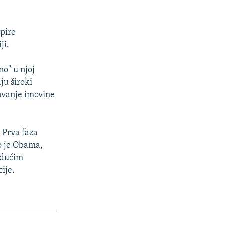
pire
ji.
no" u njoj
ju široki
zavanje imovine
. Prva faza
o je Obama,
 idućim
ije.