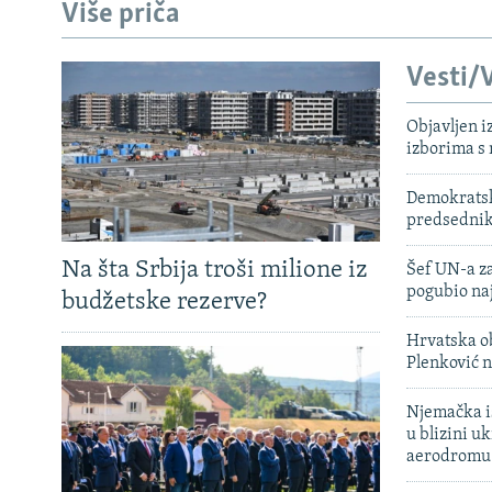
Više priča
Vesti/V
Objavljen i
izborima s
Demokratski
predsedni
Na šta Srbija troši milione iz
Šef UN-a za
pogubio na
budžetske rezerve?
Hrvatska ob
Plenković n
Njemačka is
u blizini u
aerodromu