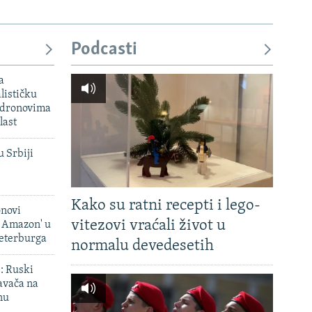
Podcasti
a
lističku
 dronovima
last
u Srbiji
Kako su ratni recepti i lego-
onovi
vitezovi vraćali život u
i Amazon' u
Peterburga
normalu devedesetih
': Ruski
avača na
nu