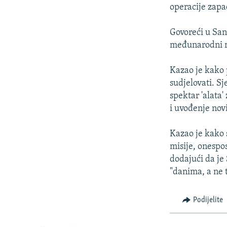
ISPRIČAJ MI
operacije zapa
DNEVNO@RSE
Govoreći u San
SPECIJALI RSE
međunarodni ma
VIŠE OD NASLOVA
Kazao je kako p
GENOCID U SREBRENICI
sudjelovati. S
POPLAVE I KLIZIŠTA U BIH 2024.
spektar 'alata'
i uvođenje nov
TV LIBERTY
POST SCRIPTUM
Kazao je kako s
misije, onespo
MOJA EVROPA
dodajući da je 
TRI DECENIJE OD RATA U BIH
"danima, a ne 
SVE KARTE DEJTONA
Podijelite
NASTANAK I RASPAD JUGOSLAVIJE