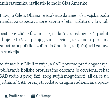
dnih saveznika, izvijestio je radio Glas Amerike.
tiagu, u Čileu, Obama je istaknuo da američka vojska podu
ndat za uspostavu zone zabrane leta i zaštitu civila u Libi
ostoje različite faze misije, te da će arapski svijet "apsolut
jedinjene Države, po njegovim riječima, uz vojne napore ima
 za potporu politike izoliranja Gadafija, uključujući i zamr
ih sankcija.
e situacija u Libiji razvija, a SAD pozorno prati događanja
sobljavanje libijske protuzračne odbrane je dovršena, reka
SAD vodio u prvoj fazi, zbog svojih mogućnosti, ali da će u
tjednima" SAD prenijeti vodstvo drugim sudionicima operac
Pratite nas
Odštampaj