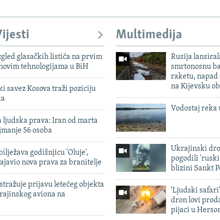
ijesti
Multimedija
zgled glasačkih listića na prvim
Rusija lansiral
 novim tehnologijama u BiH
smrtonosnu ba
raketu, napad
na Kijevsku ob
 savez Kosova traži poziciju
ka
Vodostaj reka 
 ljudska prava: Iran od marta
jmanje 56 osoba
Ukrajinski dr
ilježava godišnjicu 'Oluje',
pogodili 'rusk
ajavio nova prava za branitelje
blizini Sankt 
tražuje prijavu letećeg objekta
'Ljudski safari
krajinskog aviona na
dron lovi prod
pijaci u Herso