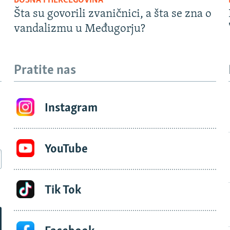
BOSNA I HERCEGOVINA
Šta su govorili zvaničnici, a šta se zna o
vandalizmu u Međugorju?
Pratite nas
Instagram
YouTube
Tik Tok