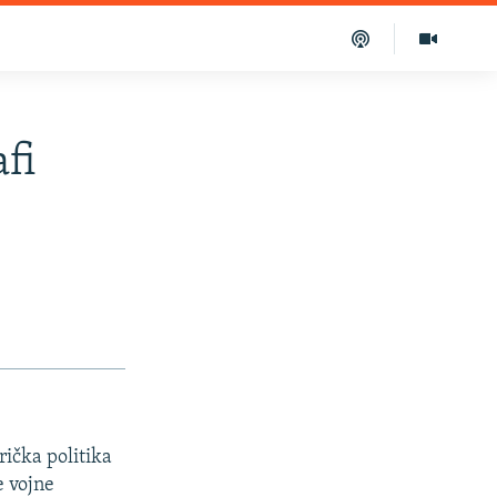
fi
ička politika
e vojne