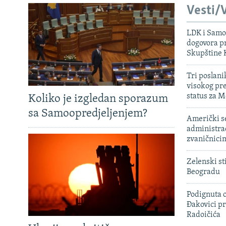
Vesti/V
LDK i Samoo
dogovora pr
Skupštine 
Tri poslani
visokog pr
status za M
Koliko je izgledan sporazum
sa Samoopredjeljenjem?
Američki s
administra
zvaničnici
Zelenski st
Beogradu
Podignuta o
Đakovici pr
Radoičića