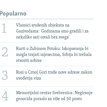
Popularno
1
Vlasnici srušenih objekata na
Gazivodama: 'Godinama smo gradili i za
nekoliko sati ostali bez svega'
2
Kurti u Zubinom Potoku: Iskopavanja bi
mogla trajati mjesecima, Srbija bi trebala
otvoriti arhive
3
Rusi u Crnoj Gori traže nove adrese nakon
uvođenja viza
4
Memorijalni centar Srebrenica: Negiranje
genocida poraslo za više od 50 posto