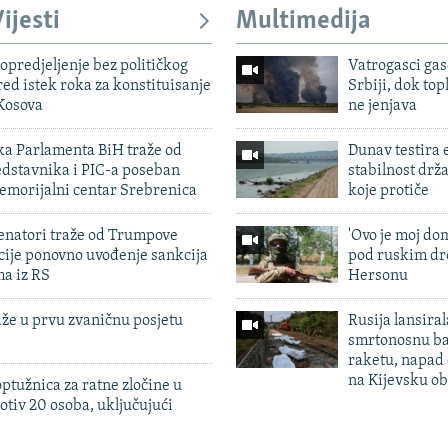
ijesti
Multimedija
predjeljenje bez političkog
Vatrogasci gas
ed istek roka za konstituisanje
Srbiji, dok topl
Kosova
ne jenjava
ka Parlamenta BiH traže od
Dunav testira
edstavnika i PIC-a poseban
stabilnost drž
emorijalni centar Srebrenica
koje protiče
enatori traže od Trumpove
'Ovo je moj dom
cije ponovno uvođenje sankcija
pod ruskim dr
ma iz RS
Hersonu
iže u prvu zvaničnu posjetu
Rusija lansiral
smrtonosnu ba
raketu, napad
na Kijevsku ob
ptužnica za ratne zločine u
otiv 20 osoba, uključujući