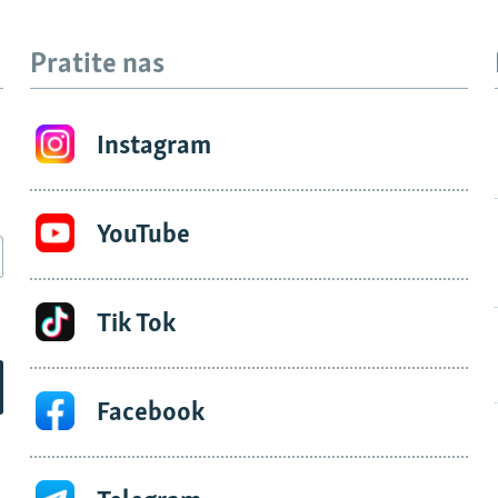
Pratite nas
Instagram
YouTube
Tik Tok
Facebook