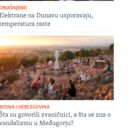
OBJAŠNJENO
Elektrane na Dunavu usporavaju,
temperatura raste
BOSNA I HERCEGOVINA
Šta su govorili zvaničnici, a šta se zna o
vandalizmu u Međugorju?