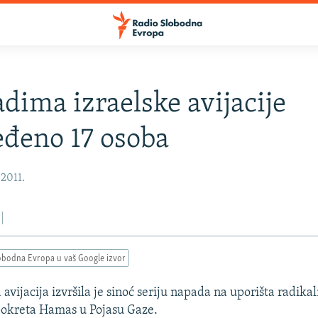
dima izraelske avijacije
eđeno 17 osoba
 2011.
obodna Evropa u vaš Google izvor
 avijacija izvršila je sinoć seriju napada na uporišta radika
pokreta Hamas u Pojasu Gaze.