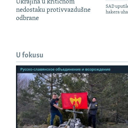
Ukrajina u kritičnom
SAD uputile
nedostaku protivvazdušne
hakera uha
odbrane
U fokusu