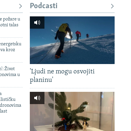
Podcasti
e požare u
otni talas
 energetsku
ava kroz
': Život
'Ljudi ne mogu osvojiti
onovima u
planinu'
a
lističku
 dronovima
last