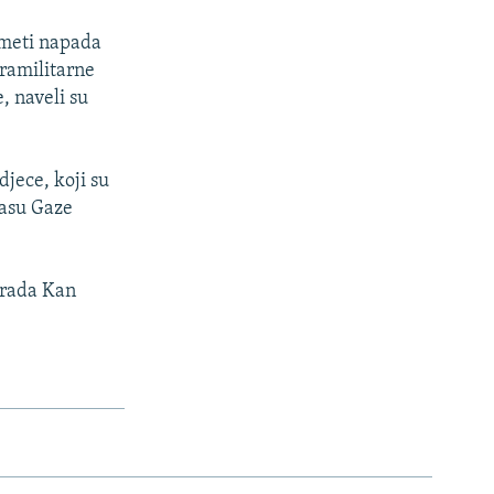
 meti napada
aramilitarne
, naveli su
jece, koji su
jasu Gaze
 grada Kan