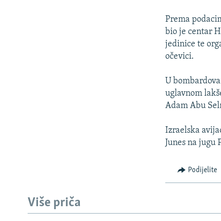
ISPRIČAJ MI
DNEVNO@RSE
Prema podacima
bio je centar H
SPECIJALI RSE
jedinice te org
VIŠE OD NASLOVA
očevici.
GENOCID U SREBRENICI
U bombardovanj
POPLAVE I KLIZIŠTA U BIH 2024.
uglavnom lakše
Adam Abu Sel
TV LIBERTY
POST SCRIPTUM
Izraelska avij
Junes na jugu 
MOJA EVROPA
TRI DECENIJE OD RATA U BIH
Podijelite
SVE KARTE DEJTONA
NASTANAK I RASPAD JUGOSLAVIJE
Više priča