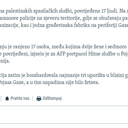
 palestinskih spasilačkih službi, povrijeđeno 17 ljudi. Na
amasove policije na sjeveru teritorije, gdje se obučavaju p
anizacije, kao i jedna građevinska fabrika na periferiji Gaze
u je ranjeno 17 osoba, među kojima dvije žene i sedmoro d
 povrijeđeni, izjavio je za AFP portparol Hitne službe u Po
mija.
acija zatim je bombardovala najmanje tri uporišta u blizini
Pojasa Gaze, a u tim napadima nije bilo žrtava.
Pratite nas
Odštampaj