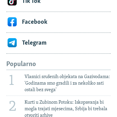
Tik Tok
Facebook
Telegram
Popularno
1
Vlasnici srušenih objekata na Gazivodama:
'Godinama smo gradili i za nekoliko sati
ostali bez svega'
2
Kurti u Zubinom Potoku: Iskopavanja bi
mogla trajati mjesecima, Srbija bi trebala
otvoriti arhive