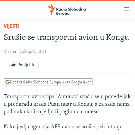
Dostupni
linkovi
Pređite
VIJESTI
na
VIJESTI
Srušio se transportni avion u Kongu
glavni
BOSNA I HERCEGOVINA
sadržaj
21. mart/ožujak, 2011.
SRBIJA
Pređite
na
KOSOVO
Podijelite
glavnu
CRNA GORA
navigaciju
Dodajte Radio Slobodna Evropa u vaš Google izvor
Pređite
VIZUELNO
na
Transportni avion tipa "Antonov" srušio se u ponedeljak
PODCASTI
VIDEO
pretragu
u predgrađu grada Puan nuar u Kongu, a za sada nema
RAT U UKRAJINI
FOTOGALERIJE
podataka koliko je ljudi poginulo u udesu.
KINA NA BALKANU
INFOGRAFIKE
Kako javlja agencija AFP, avion se srušio pri sletanju.
RSE PRIČE IZ SVIJETA