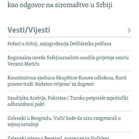
kao odgovor na siromaštvo u Srbiji
Vesti/Vijesti
Požari u Srbiji, najugroženija Deliblatska peščara
Regionalna mreža SafeJournalists osudila prijetnje smrću
Veranu Matiću
Konstitutivna sjednica Skupštine Kosova odložena, Kurti
ponovo traži 'dodatno vrijeme' za dogovor
Saudijska Arabija, Pakistan i Turska potpisale zajednički
odbrambeni pakt
Zelenski u Beogradu, Vučić kaže da nisu razgovarali o
vojnoj saradnji
Zelenski stigao u Beograd, susreo se sa Vučićem