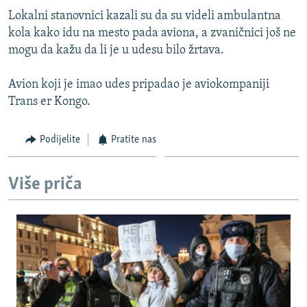
ISPRIČAJ MI
Lokalni stanovnici kazali su da su videli ambulantna
kola kako idu na mesto pada aviona, a zvaničnici još ne
DNEVNO@RSE
mogu da kažu da li je u udesu bilo žrtava.
SPECIJALI RSE
Avion koji je imao udes pripadao je aviokompaniji
VIŠE OD NASLOVA
PRATITE NAS
Trans er Kongo.
GENOCID U SREBRENICI
POPLAVE I KLIZIŠTA U BIH 2024.
Podijelite
Pratite nas
TV LIBERTY
Sve RFE/RL stranice
Više priča
POST SCRIPTUM
MOJA EVROPA
TRI DECENIJE OD RATA U BIH
SVE KARTE DEJTONA
NASTANAK I RASPAD JUGOSLAVIJE