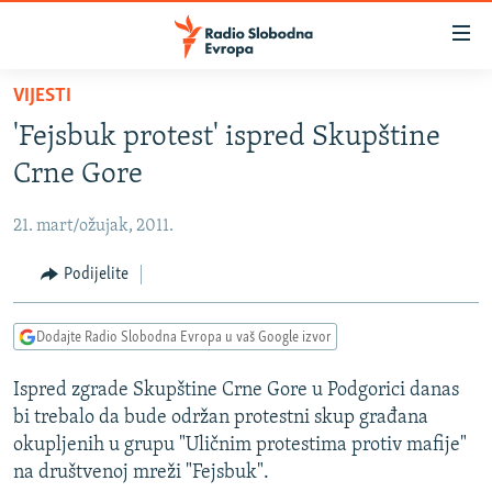
Dostupni
linkovi
Pređite
VIJESTI
na
VIJESTI
'Fejsbuk protest' ispred Skupštine
glavni
BOSNA I HERCEGOVINA
sadržaj
Crne Gore
SRBIJA
Pređite
na
21. mart/ožujak, 2011.
KOSOVO
glavnu
CRNA GORA
Podijelite
navigaciju
Pređite
VIZUELNO
na
Dodajte Radio Slobodna Evropa u vaš Google izvor
PODCASTI
VIDEO
pretragu
Ispred zgrade Skupštine Crne Gore u Podgorici danas
RAT U UKRAJINI
FOTOGALERIJE
bi trebalo da bude održan protestni skup građana
KINA NA BALKANU
INFOGRAFIKE
okupljenih u grupu "Uličnim protestima protiv mafije"
na društvenoj mreži "Fejsbuk".
RSE PRIČE IZ SVIJETA