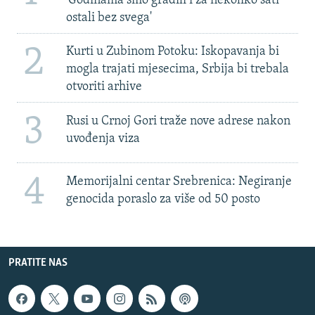
'Godinama smo gradili i za nekoliko sati
ostali bez svega'
2
Kurti u Zubinom Potoku: Iskopavanja bi
mogla trajati mjesecima, Srbija bi trebala
otvoriti arhive
3
Rusi u Crnoj Gori traže nove adrese nakon
uvođenja viza
4
Memorijalni centar Srebrenica: Negiranje
genocida poraslo za više od 50 posto
PRATITE NAS