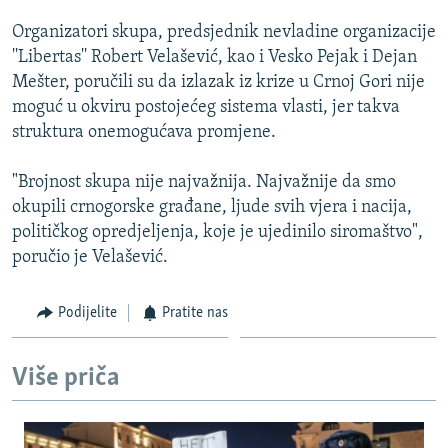
ISPRIČAJ MI
Organizatori skupa, predsjednik nevladine organizacije
DNEVNO@RSE
''Libertas'' Robert Velašević, kao i Vesko Pejak i Dejan
Mešter, poručili su da izlazak iz krize u Crnoj Gori nije
SPECIJALI RSE
moguć u okviru postojećeg sistema vlasti, jer takva
VIŠE OD NASLOVA
struktura onemogućava promjene.
PRATITE NAS
GENOCID U SREBRENICI
"Brojnost skupa nije najvažnija. Najvažnije da smo
POPLAVE I KLIZIŠTA U BIH 2024.
okupili crnogorske građane, ljude svih vjera i nacija,
političkog opredjeljenja, koje je ujedinilo siromaštvo",
TV LIBERTY
Sve RFE/RL stranice
poručio je Velašević.
POST SCRIPTUM
MOJA EVROPA
Podijelite
Pratite nas
TRI DECENIJE OD RATA U BIH
Više priča
SVE KARTE DEJTONA
NASTANAK I RASPAD JUGOSLAVIJE