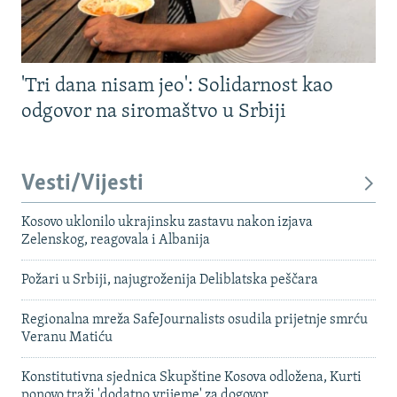
'Tri dana nisam jeo': Solidarnost kao
odgovor na siromaštvo u Srbiji
Vesti/Vijesti
Kosovo uklonilo ukrajinsku zastavu nakon izjava
Zelenskog, reagovala i Albanija
Požari u Srbiji, najugroženija Deliblatska peščara
Regionalna mreža SafeJournalists osudila prijetnje smrću
Veranu Matiću
Konstitutivna sjednica Skupštine Kosova odložena, Kurti
ponovo traži 'dodatno vrijeme' za dogovor