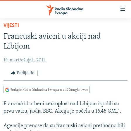
Dostupni
linkovi
Pređite
VIJESTI
na
VIJESTI
Francuski avioni u akciji nad
glavni
BOSNA I HERCEGOVINA
sadržaj
Libijom
SRBIJA
Pređite
na
19. mart/ožujak, 2011.
KOSOVO
glavnu
CRNA GORA
Podijelite
navigaciju
Pređite
VIZUELNO
na
Dodajte Radio Slobodna Evropa u vaš Google izvor
PODCASTI
VIDEO
pretragu
Francuski borbeni zrakoplovi nad Libijom ispalili su
RAT U UKRAJINI
FOTOGALERIJE
prvu vatru, javlja BBC. Akcija je počela u 16.45 GMT .
KINA NA BALKANU
INFOGRAFIKE
Agencije prenose da su francuski avioni prethodno bili
RSE PRIČE IZ SVIJETA