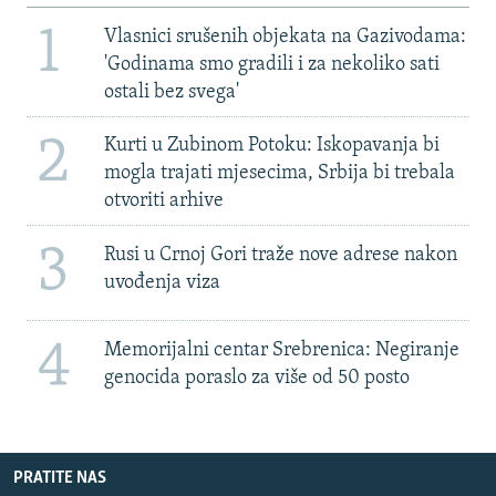
1
Vlasnici srušenih objekata na Gazivodama:
'Godinama smo gradili i za nekoliko sati
ostali bez svega'
2
Kurti u Zubinom Potoku: Iskopavanja bi
mogla trajati mjesecima, Srbija bi trebala
otvoriti arhive
3
Rusi u Crnoj Gori traže nove adrese nakon
uvođenja viza
4
Memorijalni centar Srebrenica: Negiranje
genocida poraslo za više od 50 posto
PRATITE NAS