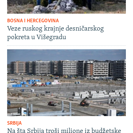
BOSNA I HERCEGOVINA
Veze ruskog krajnje desničarskog
pokreta u Višegradu
SRBIJA
Na šta Srbija troši milione iz budžetske