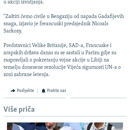
u akciji izvidjanja.
ISPRIČAJ MI
DNEVNO@RSE
"Zaštiti ćemo civile u Bengaziju od napada Gadafijevih
snaga, izjavio je freancuski predsjednik Nicoals
SPECIJALI RSE
Sarkozy.
VIŠE OD NASLOVA
PRATITE NAS
Predstavnici Velike Britanije, SAD-a, Francuske i
GENOCID U SREBRENICI
arapskih država danas su se sastali u Parizu gdje su
POPLAVE I KLIZIŠTA U BIH 2024.
raspravljali o pokretanju vojne akcije u Libiji na
temelju donesene rezolucije Vijeća sigurnosti UN-a o
TV LIBERTY
Sve RFE/RL stranice
zoni zabrane letenja.
POST SCRIPTUM
MOJA EVROPA
Podijelite
Pratite nas
TRI DECENIJE OD RATA U BIH
Više priča
SVE KARTE DEJTONA
NASTANAK I RASPAD JUGOSLAVIJE