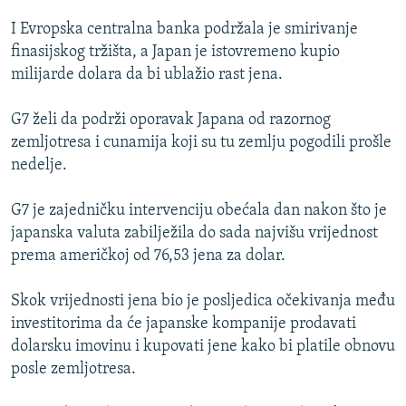
ISPRIČAJ MI
I Evropska centralna banka podržala je smirivanje
DNEVNO@RSE
finasijskog tržišta, a Japan je istovremeno kupio
milijarde dolara da bi ublažio rast jena.
SPECIJALI RSE
VIŠE OD NASLOVA
G7 želi da podrži oporavak Japana od razornog
PRATITE NAS
zemljotresa i cunamija koji su tu zemlju pogodili prošle
GENOCID U SREBRENICI
nedelje.
POPLAVE I KLIZIŠTA U BIH 2024.
G7 je zajedničku intervenciju obećala dan nakon što je
TV LIBERTY
Sve RFE/RL stranice
japanska valuta zabilježila do sada najvišu vrijednost
POST SCRIPTUM
prema američkoj od 76,53 jena za dolar.
MOJA EVROPA
Skok vrijednosti jena bio je posljedica očekivanja među
TRI DECENIJE OD RATA U BIH
investitorima da će japanske kompanije prodavati
SVE KARTE DEJTONA
dolarsku imovinu i kupovati jene kako bi platile obnovu
posle zemljotresa.
NASTANAK I RASPAD JUGOSLAVIJE