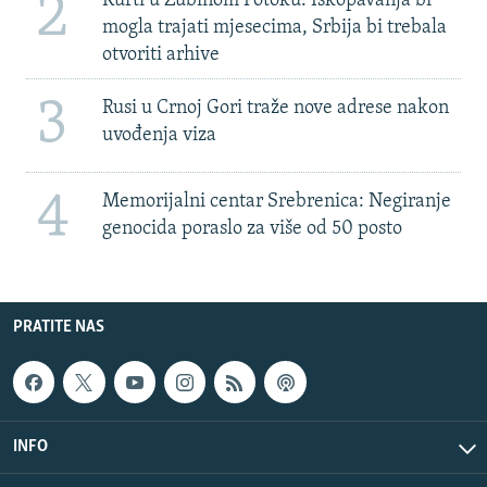
2
Kurti u Zubinom Potoku: Iskopavanja bi
mogla trajati mjesecima, Srbija bi trebala
otvoriti arhive
3
Rusi u Crnoj Gori traže nove adrese nakon
uvođenja viza
4
Memorijalni centar Srebrenica: Negiranje
genocida poraslo za više od 50 posto
PRATITE NAS
INFO