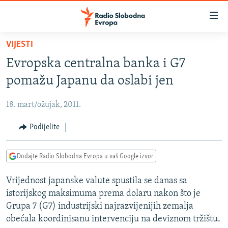
Dostupni
linkovi
Pređite
VIJESTI
na
VIJESTI
Evropska centralna banka i G7
glavni
BOSNA I HERCEGOVINA
sadržaj
pomažu Japanu da oslabi jen
SRBIJA
Pređite
na
18. mart/ožujak, 2011.
KOSOVO
glavnu
CRNA GORA
Podijelite
navigaciju
Pređite
VIZUELNO
na
Dodajte Radio Slobodna Evropa u vaš Google izvor
PODCASTI
VIDEO
pretragu
Vrijednost japanske valute spustila se danas sa
RAT U UKRAJINI
FOTOGALERIJE
istorijskog maksimuma prema dolaru nakon što je
KINA NA BALKANU
INFOGRAFIKE
Grupa 7 (G7) industrijski najrazvijenijih zemalja
obećala koordinisanu intervenciju na deviznom tržištu.
RSE PRIČE IZ SVIJETA