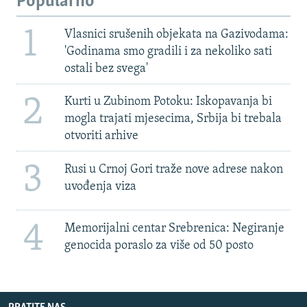
Popularno
1
Vlasnici srušenih objekata na Gazivodama:
'Godinama smo gradili i za nekoliko sati
ostali bez svega'
2
Kurti u Zubinom Potoku: Iskopavanja bi
mogla trajati mjesecima, Srbija bi trebala
otvoriti arhive
3
Rusi u Crnoj Gori traže nove adrese nakon
uvođenja viza
4
Memorijalni centar Srebrenica: Negiranje
genocida poraslo za više od 50 posto