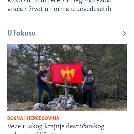
Kako su ratni recepti i lego-vitezovi
vraćali život u normalu devedesetih
U fokusu
BOSNA I HERCEGOVINA
Veze ruskog krajnje desničarskog