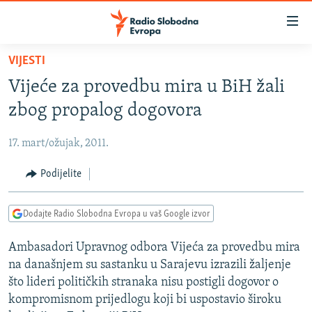
Dostupni
linkovi
Pređite
VIJESTI
na
VIJESTI
Vijeće za provedbu mira u BiH žali
glavni
BOSNA I HERCEGOVINA
sadržaj
zbog propalog dogovora
SRBIJA
Pređite
na
17. mart/ožujak, 2011.
KOSOVO
glavnu
CRNA GORA
Podijelite
navigaciju
Pređite
VIZUELNO
na
Dodajte Radio Slobodna Evropa u vaš Google izvor
PODCASTI
VIDEO
pretragu
Ambasadori Upravnog odbora Vijeća za provedbu mira
RAT U UKRAJINI
FOTOGALERIJE
na današnjem su sastanku u Sarajevu izrazili žaljenje
KINA NA BALKANU
INFOGRAFIKE
što lideri političkih stranaka nisu postigli dogovor o
kompromisnom prijedlogu koji bi uspostavio široku
RSE PRIČE IZ SVIJETA