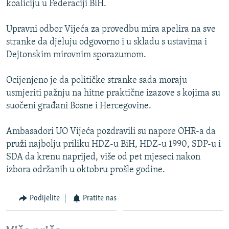
koaliciju u Federaciji BiH.
ISPRIČAJ MI
DNEVNO@RSE
Upravni odbor Vijeća za provedbu mira apelira na sve
stranke da djeluju odgovorno i u skladu s ustavima i
SPECIJALI RSE
Dejtonskim mirovnim sporazumom.
VIŠE OD NASLOVA
PRATITE NAS
Ocijenjeno je da političke stranke sada moraju
GENOCID U SREBRENICI
usmjeriti pažnju na hitne praktične izazove s kojima su
POPLAVE I KLIZIŠTA U BIH 2024.
suočeni građani Bosne i Hercegovine.
TV LIBERTY
Sve RFE/RL stranice
Ambasadori UO Vijeća pozdravili su napore OHR-a da
POST SCRIPTUM
pruži najbolju priliku HDZ-u BiH, HDZ-u 1990, SDP-u i
SDA da krenu naprijed, više od pet mjeseci nakon
MOJA EVROPA
izbora održanih u oktobru prošle godine.
TRI DECENIJE OD RATA U BIH
SVE KARTE DEJTONA
Podijelite
Pratite nas
NASTANAK I RASPAD JUGOSLAVIJE