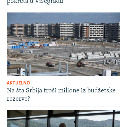
pokreta u Višegradu
AKTUELNO
Na šta Srbija troši milione iz budžetske
rezerve?