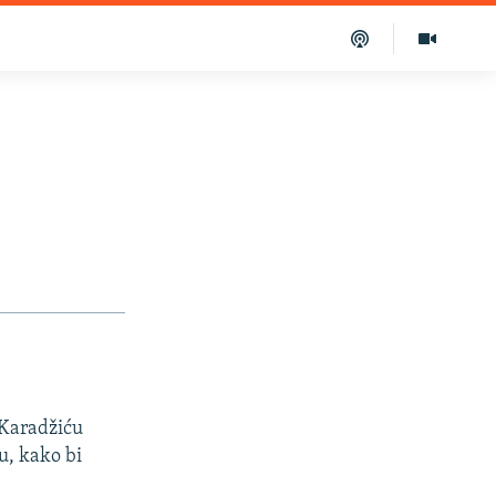
 Karadžiću
u, kako bi