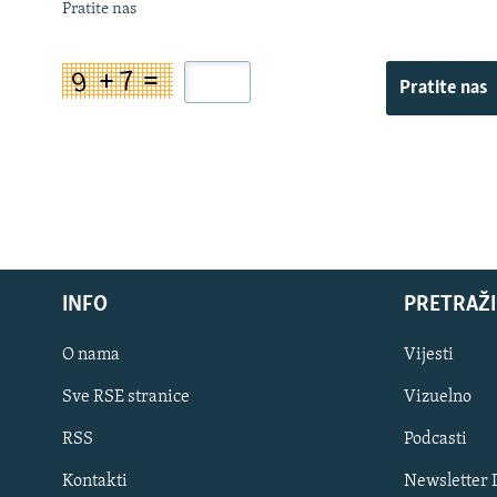
Pratite nas
Pratite nas
INFO
PRETRAŽI
O nama
Vijesti
Sve RSE stranice
Vizuelno
PRATITE NAS
RSS
Podcasti
Kontakti
Newsletter