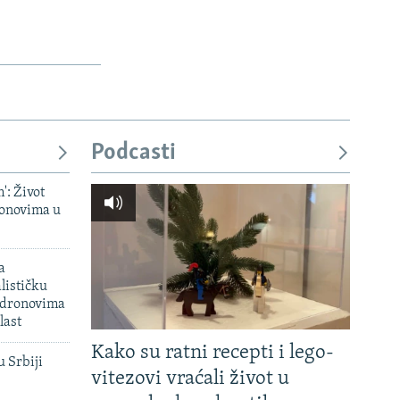
Podcasti
': Život
onovima u
a
lističku
 dronovima
last
Kako su ratni recepti i lego-
u Srbiji
vitezovi vraćali život u