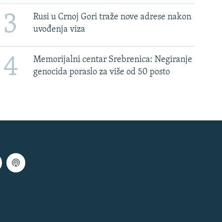
3
Rusi u Crnoj Gori traže nove adrese nakon
uvođenja viza
4
Memorijalni centar Srebrenica: Negiranje
genocida poraslo za više od 50 posto