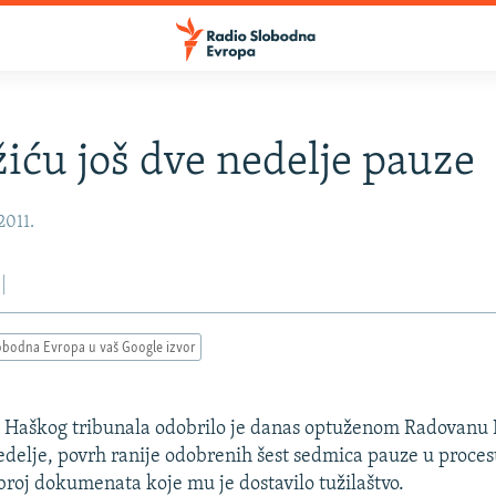
iću još dve nedelje pauze
2011.
obodna Evropa u vaš Google izvor
e Haškog tribunala odobrilo je danas optuženom Radovanu
delje, povrh ranije odobrenih šest sedmica pauze u proces
 broj dokumenata koje mu je dostavilo tužilaštvo.