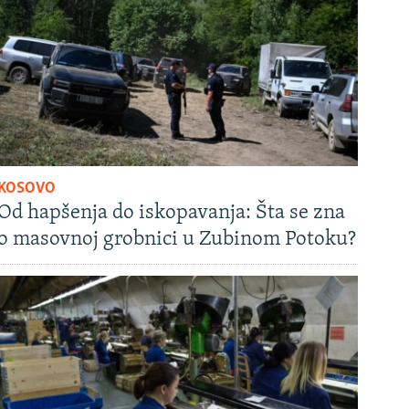
KOSOVO
Od hapšenja do iskopavanja: Šta se zna
o masovnoj grobnici u Zubinom Potoku?