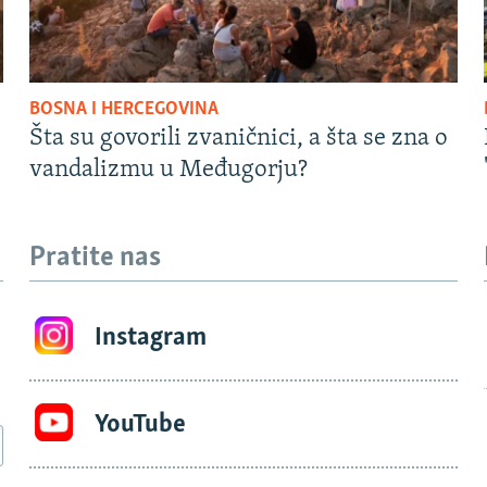
BOSNA I HERCEGOVINA
Šta su govorili zvaničnici, a šta se zna o
vandalizmu u Međugorju?
Pratite nas
Instagram
YouTube