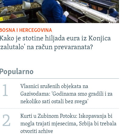
BOSNA I HERCEGOVINA
Kako je stotine hiljada eura iz Konjica
'zalutalo' na račun prevaranata?
Popularno
1
Vlasnici srušenih objekata na
Gazivodama: 'Godinama smo gradili i za
nekoliko sati ostali bez svega'
2
Kurti u Zubinom Potoku: Iskopavanja bi
mogla trajati mjesecima, Srbija bi trebala
otvoriti arhive