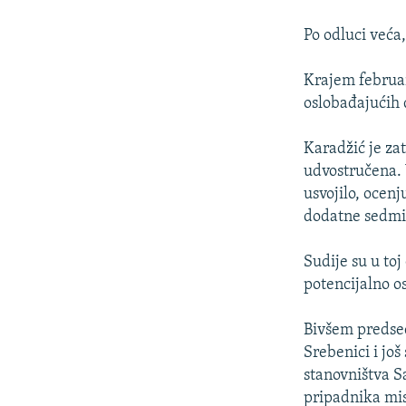
ISPRIČAJ MI
DNEVNO@RSE
Po odluci veća
SPECIJALI RSE
Krajem februar
VIŠE OD NASLOVA
oslobađajućih 
GENOCID U SREBRENICI
Karadžić je za
POPLAVE I KLIZIŠTA U BIH 2024.
udvostručena.
usvojilo, ocen
TV LIBERTY
dodatne sedmi
POST SCRIPTUM
Sudije su u toj
MOJA EVROPA
potencijalno o
TRI DECENIJE OD RATA U BIH
SVE KARTE DEJTONA
Bivšem predsed
Srebenici i jo
NASTANAK I RASPAD JUGOSLAVIJE
stanovništva S
pripadnika mis