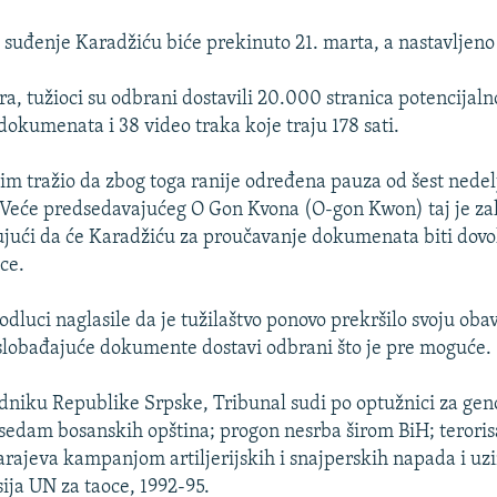
, suđenje Karadžiću biće prekinuto 21. marta, a nastavljeno
a, tužioci su odbrani dostavili 20.000 stranica potencijaln
dokumenata i 38 video traka koje traju 178 sati.
tim tražio da zbog toga ranije određena pauza od šest nede
 Veće predsedavajućeg O Gon Kvona (O-gon Kwon) taj je za
jujući da će Karadžiću za proučavanje dokumenata biti dovo
ce.
 odluci naglasile da je tužilaštvo ponovo prekršilo svoju ob
slobađajuće dokumente dostavi odbrani što je pre moguće.
niku Republike Srpske, Tribunal sudi po optužnici za gen
š sedam bosanskih opština; progon nesrba širom BiH; terori
arajeva kampanjom artiljerijskih i snajperskih napada i u
ija UN za taoce, 1992-95.