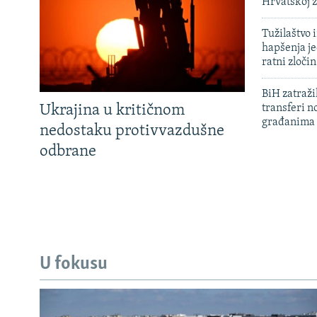
Hrvatskoj 
Tužilaštvo
hapšenja j
ratni zloči
BiH zatražil
Ukrajina u kritičnom
transferi n
građanima
nedostaku protivvazdušne
odbrane
U fokusu