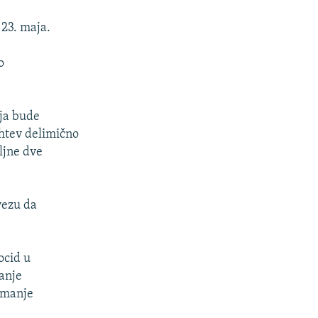
 23. maja.
o
lja bude
htev delimično
ljne dve
avezu da
ocid u
sanje
zimanje