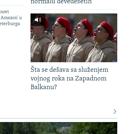
normalu devedesetih
onovi
i Amazon' u
Peterburga
Šta se dešava sa služenjem
vojnog roka na Zapadnom
Balkanu?