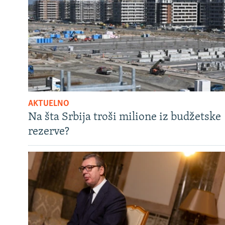
AKTUELNO
Na šta Srbija troši milione iz budžetske
rezerve?