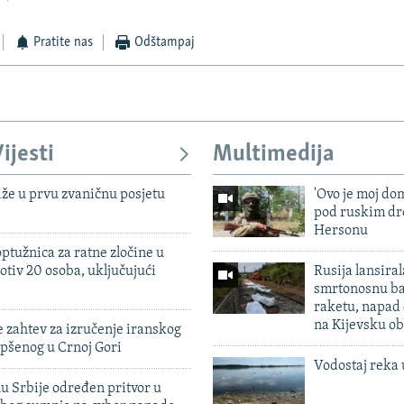
Pratite nas
Odštampaj
ijesti
Multimedija
iže u prvu zvaničnu posjetu
'Ovo je moj dom
pod ruskim dr
Hersonu
ptužnica za ratne zločine u
otiv 20 osoba, uključujući
Rusija lansiral
smrtonosnu ba
raketu, napad
na Kijevsku ob
 zahtev za izručenje iranskog
pšenog u Crnoj Gori
Vodostaj reka 
u Srbije određen pritvor u