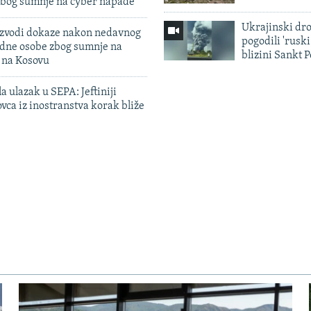
zbog sumnje na cyber napade
Ukrajinski dr
 izvodi dokaze nakon nedavnog
pogodili 'rusk
edne osobe zbog sumnje na
blizini Sankt 
n na Kosovu
a ulazak u SEPA: Jeftiniji
ovca iz inostranstva korak bliže