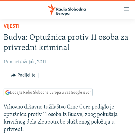
Dostupni
linkovi
Pređite
VIJESTI
na
VIJESTI
Budva: Optužnica protiv 11 osoba za
glavni
BOSNA I HERCEGOVINA
sadržaj
privredni kriminal
SRBIJA
Pređite
na
16. mart/ožujak, 2011.
KOSOVO
glavnu
CRNA GORA
Podijelite
navigaciju
Pređite
VIZUELNO
na
Dodajte Radio Slobodna Evropa u vaš Google izvor
PODCASTI
VIDEO
pretragu
Vrhovno državno tužilaštvo Crne Gore podiglo je
RAT U UKRAJINI
FOTOGALERIJE
optužnicu protiv 11 osoba iz Budve, zbog pokušaja
KINA NA BALKANU
INFOGRAFIKE
krivičnog dela zloupotrebe službenog položaja u
privredi.
RSE PRIČE IZ SVIJETA