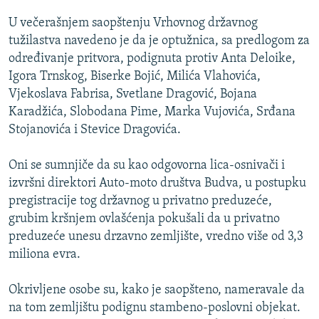
ISPRIČAJ MI
U večerašnjem saopštenju Vrhovnog državnog
DNEVNO@RSE
tužilastva navedeno je da je optužnica, sa predlogom za
određivanje pritvora, podignuta protiv Anta Deloike,
SPECIJALI RSE
Igora Trnskog, Biserke Bojić, Milića Vlahovića,
VIŠE OD NASLOVA
Vjekoslava Fabrisa, Svetlane Dragović, Bojana
PRATITE NAS
Karadžića, Slobodana Pime, Marka Vujovića, Srđana
GENOCID U SREBRENICI
Stojanovića i Stevice Dragovića.
POPLAVE I KLIZIŠTA U BIH 2024.
Oni se sumnjiče da su kao odgovorna lica-osnivači i
TV LIBERTY
Sve RFE/RL stranice
izvršni direktori Auto-moto društva Budva, u postupku
POST SCRIPTUM
pregistracije tog državnog u privatno preduzeće,
grubim kršnjem ovlašćenja pokušali da u privatno
MOJA EVROPA
preduzeće unesu drzavno zemljište, vredno više od 3,3
TRI DECENIJE OD RATA U BIH
miliona evra.
SVE KARTE DEJTONA
Okrivljene osobe su, kako je saopšteno, nameravale da
NASTANAK I RASPAD JUGOSLAVIJE
na tom zemljištu podignu stambeno-poslovni objekat.