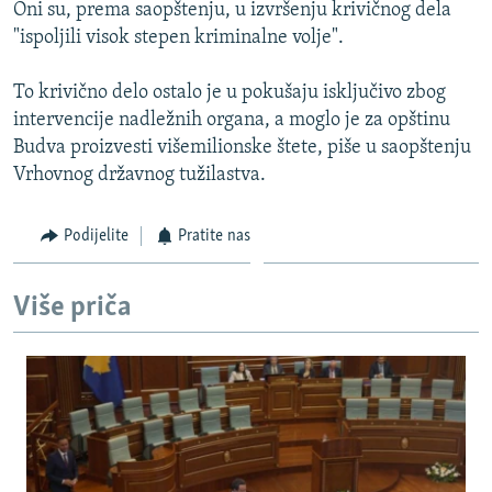
Oni su, prema saopštenju, u izvršenju krivičnog dela
"ispoljili visok stepen kriminalne volje".
To krivično delo ostalo je u pokušaju isključivo zbog
intervencije nadležnih organa, a moglo je za opštinu
Budva proizvesti višemilionske štete, piše u saopštenju
Vrhovnog državnog tužilastva.
Podijelite
Pratite nas
Više priča