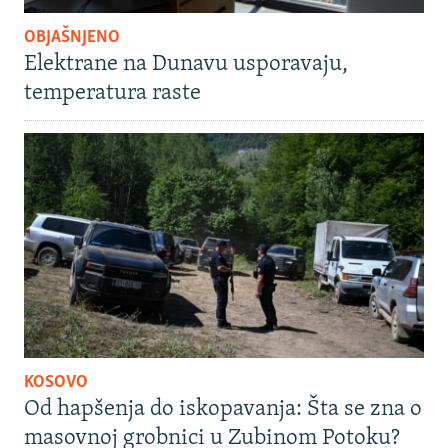
OBJAŠNJENO
Elektrane na Dunavu usporavaju,
temperatura raste
KOSOVO
Od hapšenja do iskopavanja: Šta se zna o
masovnoj grobnici u Zubinom Potoku?