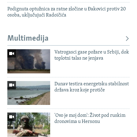
Podignuta optužnica za ratne zločine u Đakovici protiv 20
osoba, uključujući Radoičića
Multimedija
Vatrogasci gase požare u Srbiji, dok
toplotni talas ne jenjava
Dunav testira energetsku stabilnost
država kroz koje protiče
'Ovo je moj dom': Život pod ruskim
dronovima u Hersonu