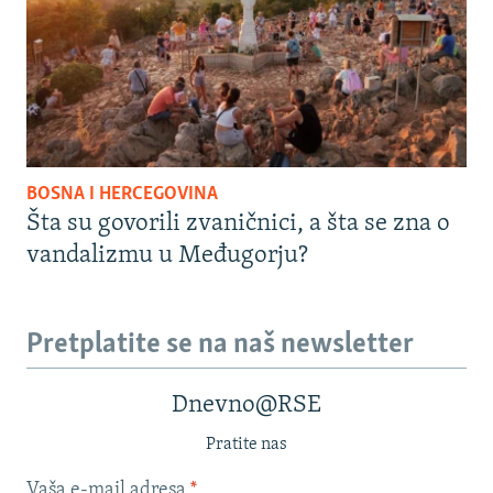
BOSNA I HERCEGOVINA
Šta su govorili zvaničnici, a šta se zna o
vandalizmu u Međugorju?
Pretplatite se na naš newsletter
Dnevno@RSE
Pratite nas
Vaša e-mail adresa
*