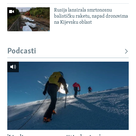
Rusija lansirala smrtonosnu
balističku raketu, napad dronovima
na Kijevsku oblast
Podcasti