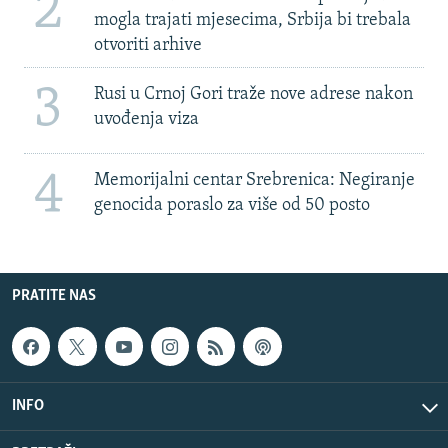
2
mogla trajati mjesecima, Srbija bi trebala
otvoriti arhive
3
Rusi u Crnoj Gori traže nove adrese nakon
uvođenja viza
4
Memorijalni centar Srebrenica: Negiranje
genocida poraslo za više od 50 posto
PRATITE NAS
INFO