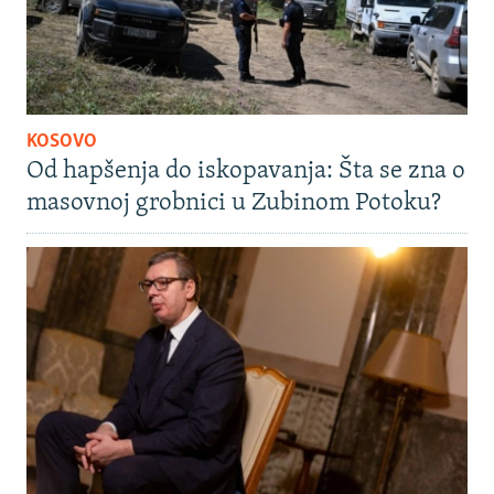
KOSOVO
Od hapšenja do iskopavanja: Šta se zna o
masovnoj grobnici u Zubinom Potoku?