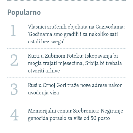
Popularno
1
Vlasnici srušenih objekata na Gazivodama:
'Godinama smo gradili i za nekoliko sati
ostali bez svega'
2
Kurti u Zubinom Potoku: Iskopavanja bi
mogla trajati mjesecima, Srbija bi trebala
otvoriti arhive
3
Rusi u Crnoj Gori traže nove adrese nakon
uvođenja viza
4
Memorijalni centar Srebrenica: Negiranje
genocida poraslo za više od 50 posto