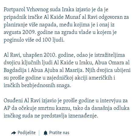
ISPRIČAJ MI
Portparol Vrhovnog suda Iraka izjavio je da je
DNEVNO@RSE
pripadnik iračke Al Kaide Munaf al Ravi odgovoran za
planiranje više napada, među kojima je i onaj iz
SPECIJALI RSE
avgusta 2009. godine na zgradu vlade u kojem je
VIŠE OD NASLOVA
poginulo više od 100 ljudi.
PRATITE NAS
GENOCID U SREBRENICI
Al Ravi, uhapšen 2010. godine, odao je istražiteljima
POPLAVE I KLIZIŠTA U BIH 2024.
dvojicu ključnih ljudi Al Kaide u Iraku, Abua Omara al
Bagdadija i Abua Ajuba al Masrija. Njih dvojica ubijeni
TV LIBERTY
Sve RFE/RL stranice
su prošle godine u zajedničkoj akciji američkih i
POST SCRIPTUM
iračkih bezbjednosnih snaga.
MOJA EVROPA
Osuđeni Al Ravi izjavio je prošle godine u intervjuu za
TRI DECENIJE OD RATA U BIH
AP da očekuje smrtnu kaznu, tako da današnja odluka
SVE KARTE DEJTONA
iračkog suda ne predstavlja iznenađenje.
NASTANAK I RASPAD JUGOSLAVIJE
Podijelite
Pratite nas