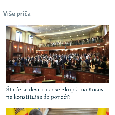
Više priča
Šta će se desiti ako se Skupština Kosova
ne konstituiše do ponoći?