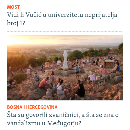
MOST
Vidi li Vučić u univerzitetu neprijatelja
broj 1?
BOSNA I HERCEGOVINA
Šta su govorili zvaničnici, a šta se zna o
vandalizmu u Međugorju?