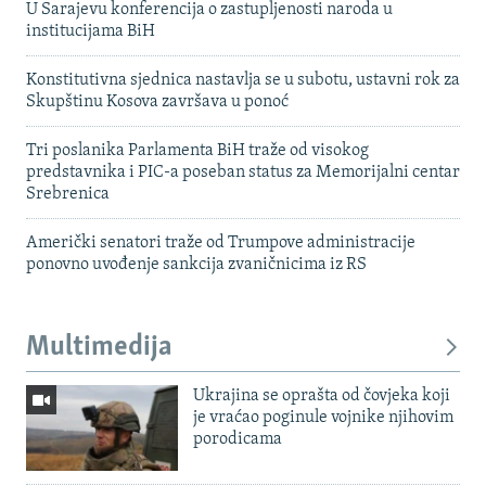
U Sarajevu konferencija o zastupljenosti naroda u
institucijama BiH
Konstitutivna sjednica nastavlja se u subotu, ustavni rok za
Skupštinu Kosova završava u ponoć
Tri poslanika Parlamenta BiH traže od visokog
predstavnika i PIC-a poseban status za Memorijalni centar
Srebrenica
Američki senatori traže od Trumpove administracije
ponovno uvođenje sankcija zvaničnicima iz RS
Multimedija
Ukrajina se oprašta od čovjeka koji
je vraćao poginule vojnike njihovim
porodicama