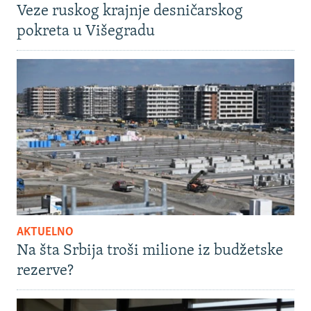
Veze ruskog krajnje desničarskog
pokreta u Višegradu
AKTUELNO
Na šta Srbija troši milione iz budžetske
rezerve?