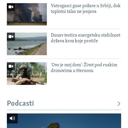
Vatrogasci gase požare u Srbiji, dok
toplotni talas ne jenjava
Dunav testira energetsku stabilnost
država kroz koje protiče
'Ovo je moj dom': Život pod ruskim
dronovima u Hersonu
Podcasti