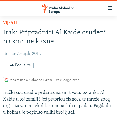
Dostupni
linkovi
Pređite
VIJESTI
na
VIJESTI
Irak: Pripradnici Al Kaide osuđeni
glavni
BOSNA I HERCEGOVINA
sadržaj
na smrtne kazne
SRBIJA
Pređite
na
16. mart/ožujak, 2011.
KOSOVO
glavnu
CRNA GORA
Podijelite
navigaciju
Pređite
VIZUELNO
na
Dodajte Radio Slobodna Evropa u vaš Google izvor
PODCASTI
VIDEO
pretragu
Irački sud osudio je danas na smrt vođu ogranka Al
RAT U UKRAJINI
FOTOGALERIJE
Kaide u toj zemlji i još petoricu članova te mreže zbog
KINA NA BALKANU
INFOGRAFIKE
organizovanja nekoliko bombaških napada u Bagdadu
u kojima je poginuo veliki broj ljudi.
RSE PRIČE IZ SVIJETA