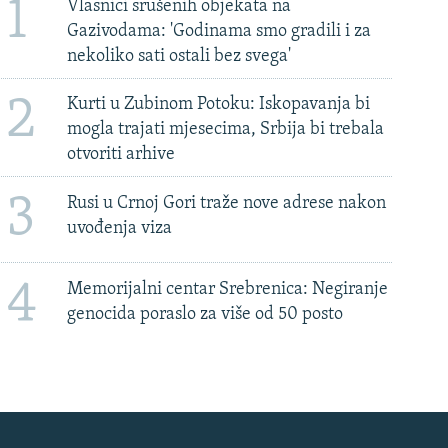
1
Vlasnici srušenih objekata na
Gazivodama: 'Godinama smo gradili i za
nekoliko sati ostali bez svega'
2
Kurti u Zubinom Potoku: Iskopavanja bi
mogla trajati mjesecima, Srbija bi trebala
otvoriti arhive
3
Rusi u Crnoj Gori traže nove adrese nakon
uvođenja viza
4
Memorijalni centar Srebrenica: Negiranje
genocida poraslo za više od 50 posto