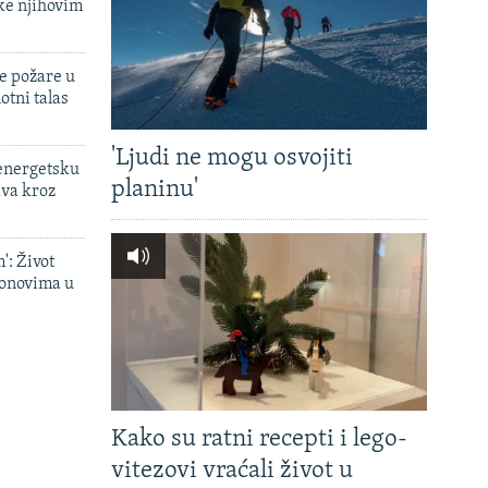
ke njihovim
e požare u
otni talas
'Ljudi ne mogu osvojiti
 energetsku
planinu'
ava kroz
': Život
onovima u
Kako su ratni recepti i lego-
vitezovi vraćali život u