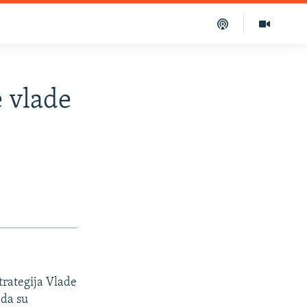
e vlade
trategija Vlade
 da su