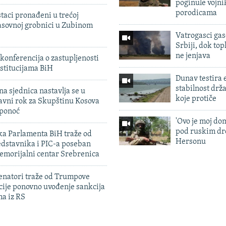
poginule vojni
porodicama
taci pronađeni u trećoj
sovnoj grobnici u Zubinom
Vatrogasci gas
Srbiji, dok topl
ne jenjava
konferencija o zastupljenosti
stitucijama BiH
Dunav testira
stabilnost drž
na sjednica nastavlja se u
koje protiče
avni rok za Skupštinu Kosova
 ponoć
'Ovo je moj dom
pod ruskim dr
ka Parlamenta BiH traže od
Hersonu
edstavnika i PIC-a poseban
emorijalni centar Srebrenica
enatori traže od Trumpove
cije ponovno uvođenje sankcija
ma iz RS