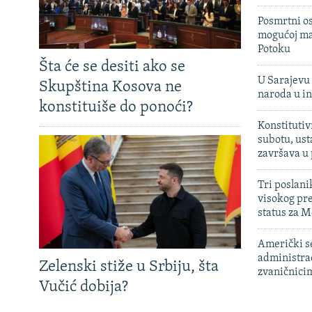
Posmrtni os
mogućoj ma
Potoku
Šta će se desiti ako se
U Sarajevu 
Skupština Kosova ne
naroda u in
konstituiše do ponoći?
Konstitutiv
subotu, ust
završava u
Tri poslani
visokog pr
status za M
Američki s
administra
Zelenski stiže u Srbiju, šta
zvaničnici
Vučić dobija?