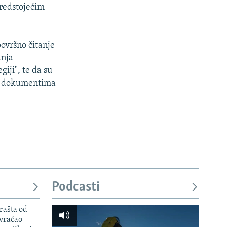
predstojećim
površno čitanje
anja
giji", te da su
 i dokumentima
Podcasti
rašta od
 vraćao