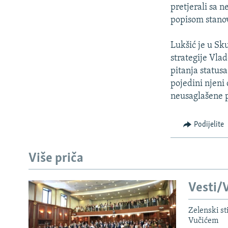
ISPRIČAJ MI
pretjerali sa 
DNEVNO@RSE
popisom stanov
SPECIJALI RSE
Lukšić je u Sk
VIŠE OD NASLOVA
strategije Vlad
pitanja statusa
GENOCID U SREBRENICI
pojedini njen
POPLAVE I KLIZIŠTA U BIH 2024.
neusaglašene p
TV LIBERTY
Podijelite
POST SCRIPTUM
MOJA EVROPA
Više priča
TRI DECENIJE OD RATA U BIH
SVE KARTE DEJTONA
Vesti/V
NASTANAK I RASPAD JUGOSLAVIJE
Zelenski st
Vučićem