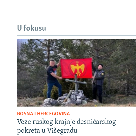
U fokusu
BOSNA I HERCEGOVINA
Veze ruskog krajnje desničarskog
pokreta u Višegradu