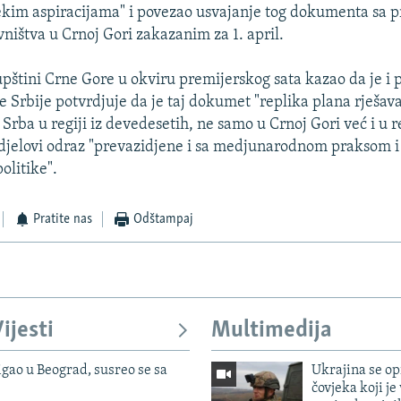
nekim aspiracijama" i povezao usvajanje tog dokumenta sa 
ništva u Crnoj Gori zakazanim za 1. april.
upštini Crne Gore u okviru premijerskog sata kazao da je i 
e Srbije potvrdjuje da je taj dokumet "replika plana rješav
 Srba u regiji iz devedesetih, ne samo u Crnoj Gori već i u re
i djelovi odraz "prevazidjene i sa medjunarodnom praksom
olitike".
Pratite nas
Odštampaj
ijesti
Multimedija
igao u Beograd, susreo se sa
Ukrajina se op
čovjeka koji je