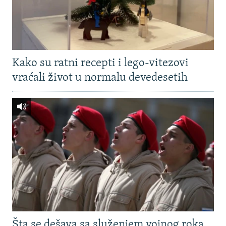
Kako su ratni recepti i lego-vitezovi
vraćali život u normalu devedesetih
Šta se dešava sa služenjem vojnog roka