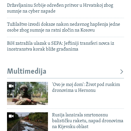
Državljaninu Srbije određen pritvor u Hrvatskoj zbog
sumnje na cyber napade
Tužilaštvo izvodi dokaze nakon nedavnog hapšenja jedne
osobe zbog sumnje na ratni zločin na Kosovu
BiH zatražila ulazak u SEPA: Jeftiniji transferi novca iz
inostranstva korak bliže građanima
Multimedija
'Ovo je moj dom': Život pod ruskim
dronovima u Hersonu
Rusija lansirala smrtonosnu
balističku raketu, napad dronovima
na Kijevsku oblast