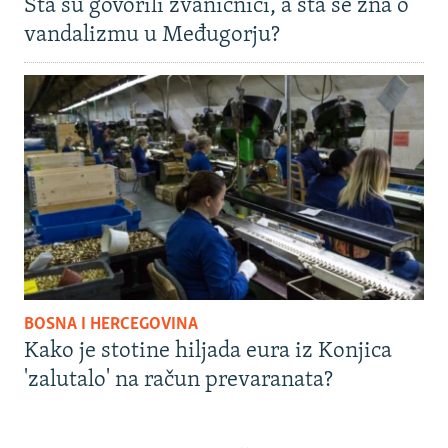
Šta su govorili zvaničnici, a šta se zna o
vandalizmu u Međugorju?
BOSNA I HERCEGOVINA
Kako je stotine hiljada eura iz Konjica
'zalutalo' na račun prevaranata?