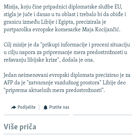
ISPRIČAJ MI
Misija, koju čine pripadnici diplomatske službe EU,
stigla je juče i danas u tu oblast i trebalo bi da obiđe i
DNEVNO@RSE
granicu između Libije i Egipta, precizirala je
SPECIJALI RSE
portparolka evropske komesarke Maja Kocijančić.
VIŠE OD NASLOVA
PRATITE NAS
Cilj misije je da "prikupi informacije i proceni situaciju
GENOCID U SREBRENICI
u cilju napora za pripremanje mera predostrožnosti u
rešavanju libijske krize", dodala je ona.
POPLAVE I KLIZIŠTA U BIH 2024.
TV LIBERTY
Sve RFE/RL stranice
Jedan neimenovani evropski diplomata precizirao je za
POST SCRIPTUM
AFP da je "zatvaranje vazdušnog prostora" Libije deo
"priprema aktuelnih mera predostrožnosti".
MOJA EVROPA
TRI DECENIJE OD RATA U BIH
Podijelite
Pratite nas
SVE KARTE DEJTONA
Više priča
NASTANAK I RASPAD JUGOSLAVIJE