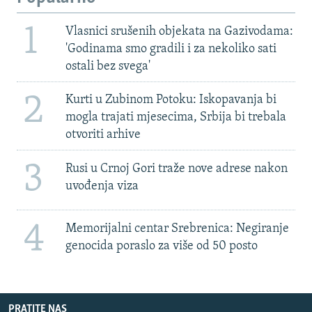
1
Vlasnici srušenih objekata na Gazivodama:
'Godinama smo gradili i za nekoliko sati
ostali bez svega'
2
Kurti u Zubinom Potoku: Iskopavanja bi
mogla trajati mjesecima, Srbija bi trebala
otvoriti arhive
3
Rusi u Crnoj Gori traže nove adrese nakon
uvođenja viza
4
Memorijalni centar Srebrenica: Negiranje
genocida poraslo za više od 50 posto
PRATITE NAS