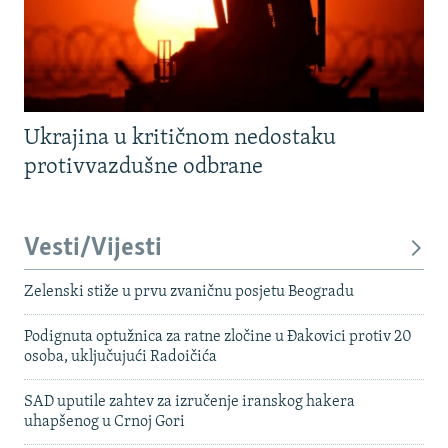
Ukrajina u kritičnom nedostaku
protivvazdušne odbrane
Vesti/Vijesti
Zelenski stiže u prvu zvaničnu posjetu Beogradu
Podignuta optužnica za ratne zločine u Đakovici protiv 20
osoba, uključujući Radoičića
SAD uputile zahtev za izručenje iranskog hakera
uhapšenog u Crnoj Gori