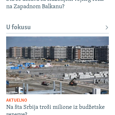
na Zapadnom Balkanu?
U fokusu
AKTUELNO
Na šta Srbija troši milione iz budžetske
rezerve?