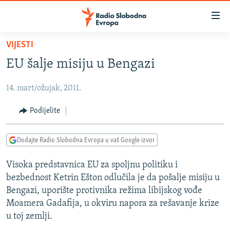
Dostupni
linkovi
Pređite
VIJESTI
na
VIJESTI
EU šalje misiju u Bengazi
glavni
BOSNA I HERCEGOVINA
sadržaj
14. mart/ožujak, 2011.
SRBIJA
Pređite
na
KOSOVO
Podijelite
glavnu
CRNA GORA
navigaciju
Dodajte Radio Slobodna Evropa u vaš Google izvor
Pređite
VIZUELNO
na
Visoka predstavnica EU za spoljnu politiku i
PODCASTI
VIDEO
pretragu
bezbednost Ketrin Ešton odlučila je da pošalje misiju u
RAT U UKRAJINI
FOTOGALERIJE
Bengazi, uporište protivnika režima libijskog vođe
KINA NA BALKANU
Moamera Gadafija, u okviru napora za rešavanje krize
INFOGRAFIKE
u toj zemlji.
RSE PRIČE IZ SVIJETA