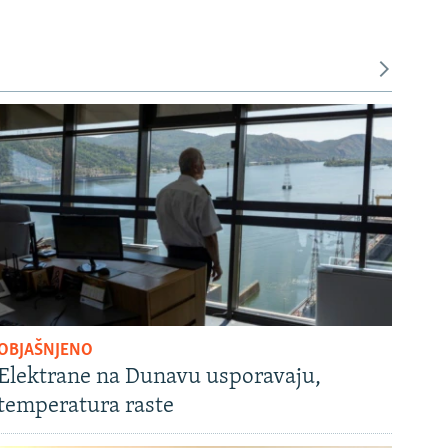
OBJAŠNJENO
Elektrane na Dunavu usporavaju,
temperatura raste