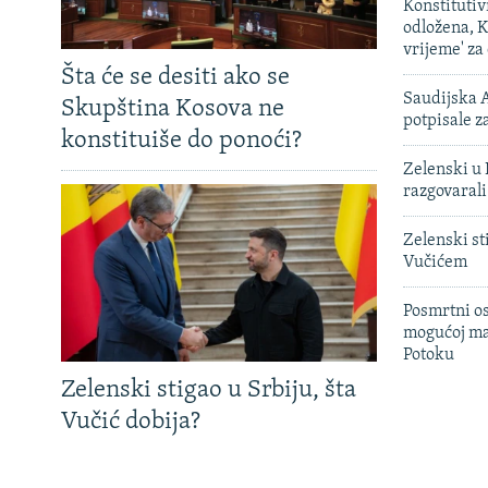
Konstituti
odložena, K
vrijeme' za
Šta će se desiti ako se
Saudijska A
Skupština Kosova ne
potpisale 
konstituiše do ponoći?
Zelenski u 
razgovarali
Zelenski st
Vučićem
Posmrtni os
mogućoj ma
Potoku
Zelenski stigao u Srbiju, šta
Vučić dobija?