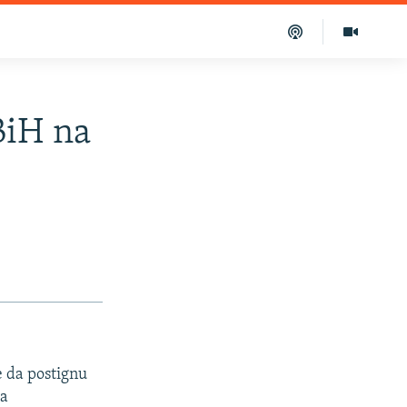
BiH na
e da postignu
ja