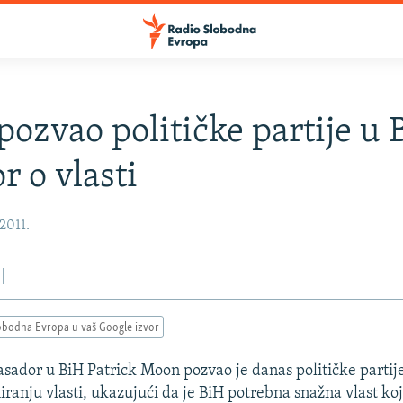
ozvao političke partije u 
r o vlasti
2011.
obodna Evropa u vaš Google izvor
ador u BiH Patrick Moon pozvao je danas političke partij
iranju vlasti, ukazujući da je BiH potrebna snažna vlast ko