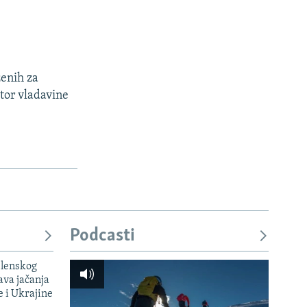
ženih za
tor vladavine
Podcasti
elenskog
va jačanja
e i Ukrajine