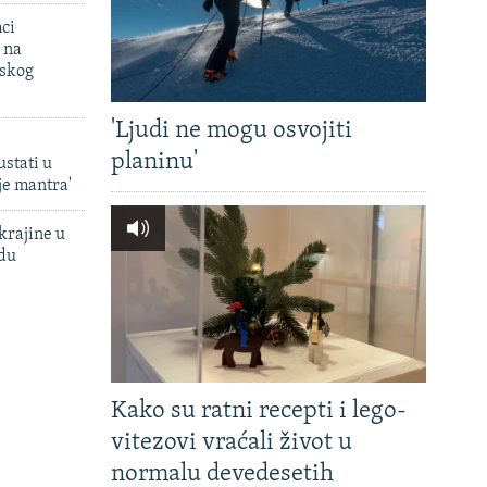
mci
 na
uskog
'Ljudi ne mogu osvojiti
planinu'
ustati u
je mantra'
krajine u
adu
Kako su ratni recepti i lego-
vitezovi vraćali život u
normalu devedesetih