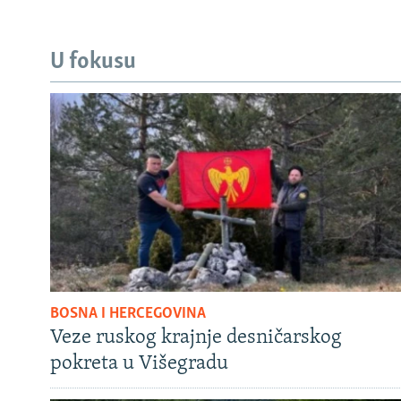
U fokusu
BOSNA I HERCEGOVINA
Veze ruskog krajnje desničarskog
pokreta u Višegradu