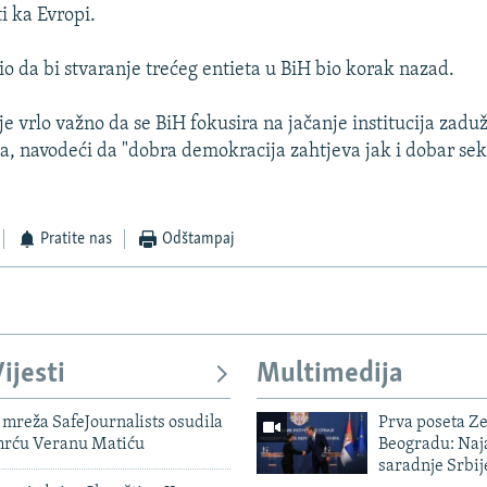
i ka Evropi.
o da bi stvaranje trećeg entieta u BiH bio korak nazad.
je vrlo važno da se BiH fokusira na jačanje institucija zadu
a, navodeći da "dobra demokracija zahtjeva jak i dobar sek
Pratite nas
Odštampaj
ijesti
Multimedija
mreža SafeJournalists osudila
Prva poseta Z
smrću Veranu Matiću
Beogradu: Naja
saradnje Srbij