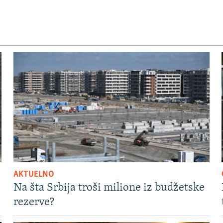
AKTUELNO
Na šta Srbija troši milione iz budžetske
rezerve?