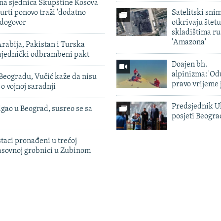
vna sjednica Skupštine Kosova
urti ponovo traži 'dodatno
Satelitski sni
 dogovor
otkrivaju štetu
skladištima r
'Amazona'
rabija, Pakistan i Turska
zajednički odbrambeni pakt
Doajen bh.
alpinizma: 'Od
Beogradu, Vučić kaže da nisu
pravo vrijeme 
 o vojnoj saradnji
Predsjednik U
igao u Beograd, susreo se sa
posjeti Beogr
taci pronađeni u trećoj
sovnoj grobnici u Zubinom