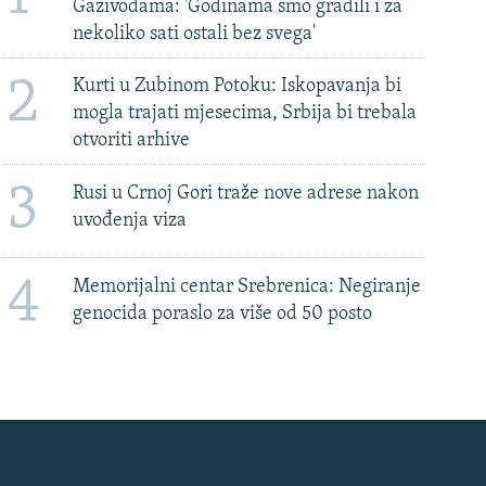
Gazivodama: 'Godinama smo gradili i za
nekoliko sati ostali bez svega'
2
Kurti u Zubinom Potoku: Iskopavanja bi
mogla trajati mjesecima, Srbija bi trebala
otvoriti arhive
3
Rusi u Crnoj Gori traže nove adrese nakon
uvođenja viza
4
Memorijalni centar Srebrenica: Negiranje
genocida poraslo za više od 50 posto