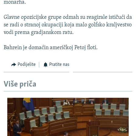
monarha.
ISPRIČAJ MI
DNEVNO@RSE
Glavne opozicijske grupe odmah su reagirale ističući da
se radi o stranoj okupaciji koja malo golfsko kraljvestvo
SPECIJALI RSE
vodi prema gradjanskom ratu.
VIŠE OD NASLOVA
PRATITE NAS
Bahrein je domaćin američkoj Petoj floti.
GENOCID U SREBRENICI
POPLAVE I KLIZIŠTA U BIH 2024.
Podijelite
Pratite nas
TV LIBERTY
Sve RFE/RL stranice
POST SCRIPTUM
Više priča
MOJA EVROPA
TRI DECENIJE OD RATA U BIH
SVE KARTE DEJTONA
NASTANAK I RASPAD JUGOSLAVIJE