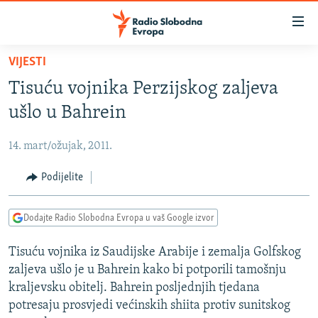
Dostupni
linkovi
Pređite
VIJESTI
na
VIJESTI
Tisuću vojnika Perzijskog zaljeva
glavni
BOSNA I HERCEGOVINA
sadržaj
ušlo u Bahrein
SRBIJA
Pređite
na
14. mart/ožujak, 2011.
KOSOVO
glavnu
CRNA GORA
Podijelite
navigaciju
Pređite
VIZUELNO
na
Dodajte Radio Slobodna Evropa u vaš Google izvor
PODCASTI
VIDEO
pretragu
Tisuću vojnika iz Saudijske Arabije i zemalja Golfskog
RAT U UKRAJINI
FOTOGALERIJE
zaljeva ušlo je u Bahrein kako bi potporili tamošnju
KINA NA BALKANU
INFOGRAFIKE
kraljevsku obitelj. Bahrein posljednjih tjedana
potresaju prosvjedi većinskih shiita protiv sunitskog
RSE PRIČE IZ SVIJETA