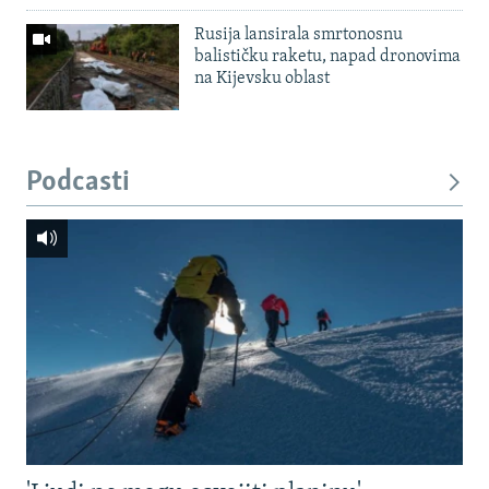
Rusija lansirala smrtonosnu
balističku raketu, napad dronovima
na Kijevsku oblast
Podcasti