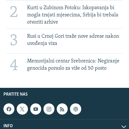
2
Kurti u Zubinom Potoku: Iskopavanja bi
mogla trajati mjesecima, Srbija bi trebala
otvoriti arhive
3
Rusi u Crnoj Gori traže nove adrese nakon
uvođenja viza
4
Memorijalni centar Srebrenica: Negiranje
genocida poraslo za više od 50 posto
PRATITE NAS
INFO