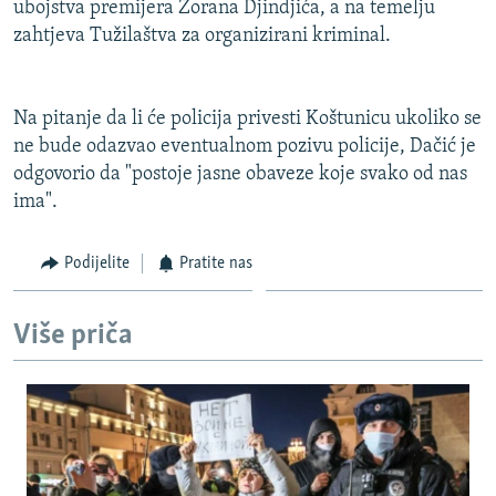
ubojstva premijera Zorana Djindjića, a na temelju
ISPRIČAJ MI
zahtjeva Tužilaštva za organizirani kriminal.
DNEVNO@RSE
SPECIJALI RSE
Na pitanje da li će policija privesti Koštunicu ukoliko se
VIŠE OD NASLOVA
ne bude odazvao eventualnom pozivu policije, Dačić je
PRATITE NAS
odgovorio da "postoje jasne obaveze koje svako od nas
GENOCID U SREBRENICI
ima".
POPLAVE I KLIZIŠTA U BIH 2024.
TV LIBERTY
Sve RFE/RL stranice
Podijelite
Pratite nas
POST SCRIPTUM
Više priča
MOJA EVROPA
TRI DECENIJE OD RATA U BIH
SVE KARTE DEJTONA
NASTANAK I RASPAD JUGOSLAVIJE