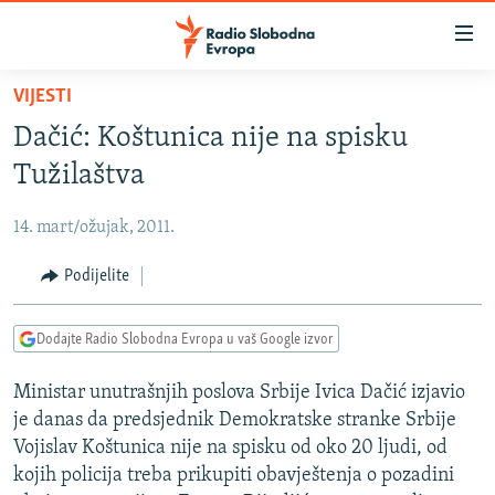
Dostupni
linkovi
Pređite
VIJESTI
na
VIJESTI
Dačić: Koštunica nije na spisku
glavni
BOSNA I HERCEGOVINA
sadržaj
Tužilaštva
SRBIJA
Pređite
na
14. mart/ožujak, 2011.
KOSOVO
glavnu
CRNA GORA
Podijelite
navigaciju
Pređite
VIZUELNO
na
Dodajte Radio Slobodna Evropa u vaš Google izvor
PODCASTI
VIDEO
pretragu
Ministar unutrašnjih poslova Srbije Ivica Dačić izjavio
RAT U UKRAJINI
FOTOGALERIJE
je danas da predsjednik Demokratske stranke Srbije
KINA NA BALKANU
INFOGRAFIKE
Vojislav Koštunica nije na spisku od oko 20 ljudi, od
kojih policija treba prikupiti obavještenja o pozadini
RSE PRIČE IZ SVIJETA