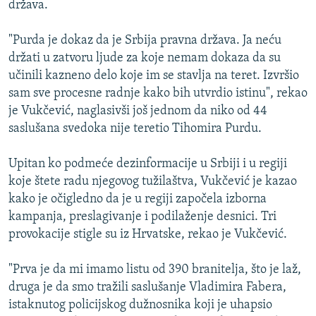
država.
ISPRIČAJ MI
DNEVNO@RSE
"Purda je dokaz da je Srbija pravna država. Ja neću
držati u zatvoru ljude za koje nemam dokaza da su
SPECIJALI RSE
učinili kazneno delo koje im se stavlja na teret. Izvršio
VIŠE OD NASLOVA
sam sve procesne radnje kako bih utvrdio istinu", rekao
PRATITE NAS
je Vukčević, naglasivši još jednom da niko od 44
GENOCID U SREBRENICI
saslušana svedoka nije teretio Tihomira Purdu.
POPLAVE I KLIZIŠTA U BIH 2024.
Upitan ko podmeće dezinformacije u Srbiji i u regiji
TV LIBERTY
Sve RFE/RL stranice
koje štete radu njegovog tužilaštva, Vukčević je kazao
POST SCRIPTUM
kako je očigledno da je u regiji započela izborna
kampanja, preslagivanje i podilaženje desnici. Tri
MOJA EVROPA
provokacije stigle su iz Hrvatske, rekao je Vukčević.
TRI DECENIJE OD RATA U BIH
SVE KARTE DEJTONA
"Prva je da mi imamo listu od 390 branitelja, što je laž,
druga je da smo tražili saslušanje Vladimira Fabera,
NASTANAK I RASPAD JUGOSLAVIJE
istaknutog policijskog dužnosnika koji je uhapsio