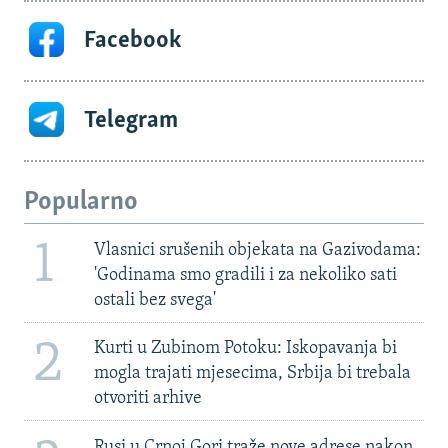
Facebook
Telegram
Popularno
1
Vlasnici srušenih objekata na Gazivodama:
'Godinama smo gradili i za nekoliko sati
ostali bez svega'
2
Kurti u Zubinom Potoku: Iskopavanja bi
mogla trajati mjesecima, Srbija bi trebala
otvoriti arhive
Rusi u Crnoj Gori traže nove adrese nakon