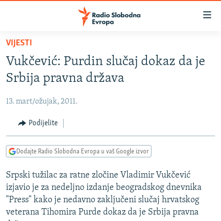
Dostupni
linkovi
Pređite
VIJESTI
na
VIJESTI
Vukčević: Purdin slučaj dokaz da je
glavni
BOSNA I HERCEGOVINA
sadržaj
Srbija pravna država
SRBIJA
Pređite
na
13. mart/ožujak, 2011.
KOSOVO
glavnu
CRNA GORA
Podijelite
navigaciju
Pređite
VIZUELNO
na
Dodajte Radio Slobodna Evropa u vaš Google izvor
PODCASTI
VIDEO
pretragu
Srpski tužilac za ratne zločine Vladimir Vukčević
RAT U UKRAJINI
FOTOGALERIJE
izjavio je za nedeljno izdanje beogradskog dnevnika
KINA NA BALKANU
INFOGRAFIKE
"Press" kako je nedavno zaključeni slučaj hrvatskog
veterana Tihomira Purde dokaz da je Srbija pravna
RSE PRIČE IZ SVIJETA