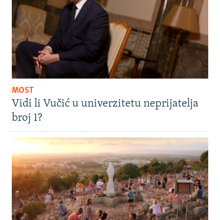
MOST
Vidi li Vučić u univerzitetu neprijatelja
broj 1?