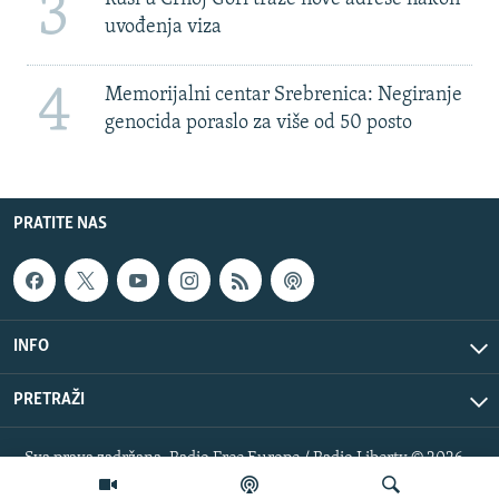
3
uvođenja viza
4
Memorijalni centar Srebrenica: Negiranje
genocida poraslo za više od 50 posto
PRATITE NAS
INFO
PRETRAŽI
Sva prava zadržana. Radio Free Europe / Radio Liberty © 2026
RFE/RL, Inc.