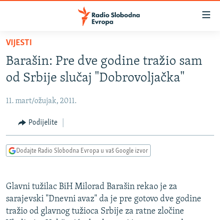
Dostupni
linkovi
Pređite
VIJESTI
na
VIJESTI
Barašin: Pre dve godine tražio sam
glavni
BOSNA I HERCEGOVINA
sadržaj
od Srbije slučaj "Dobrovoljačka"
SRBIJA
Pređite
na
11. mart/ožujak, 2011.
KOSOVO
glavnu
CRNA GORA
Podijelite
navigaciju
Pređite
VIZUELNO
na
Dodajte Radio Slobodna Evropa u vaš Google izvor
PODCASTI
VIDEO
pretragu
RAT U UKRAJINI
FOTOGALERIJE
Glavni tužilac BiH Milorad Barašin rekao je za
KINA NA BALKANU
INFOGRAFIKE
sarajevski "Dnevni avaz" da je pre gotovo dve godine
tražio od glavnog tužioca Srbije za ratne zločine
RSE PRIČE IZ SVIJETA