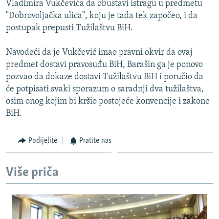
Vladimira Vukčevića da obustavi istragu u predmetu
ISPRIČAJ MI
"Dobrovoljačka ulica", koju je tada tek započeo, i da
DNEVNO@RSE
postupak prepusti Tužilaštvu BiH.
SPECIJALI RSE
Navodeći da je Vukčević imao pravni okvir da ovaj
VIŠE OD NASLOVA
predmet dostavi pravosuđu BiH, Barašin ga je ponovo
PRATITE NAS
pozvao da dokaze dostavi Tužilaštvu BiH i poručio da
GENOCID U SREBRENICI
će potpisati svaki sporazum o saradnji dva tužilaštva,
POPLAVE I KLIZIŠTA U BIH 2024.
osim onog kojim bi kršio postojeće konvencije i zakone
BiH.
TV LIBERTY
Sve RFE/RL stranice
POST SCRIPTUM
Podijelite
Pratite nas
MOJA EVROPA
TRI DECENIJE OD RATA U BIH
Više priča
SVE KARTE DEJTONA
NASTANAK I RASPAD JUGOSLAVIJE