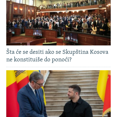
Šta će se desiti ako se Skupština Kosova
ne konstituiše do ponoći?