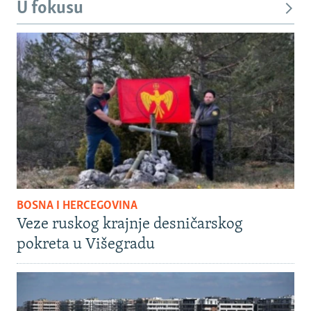
U fokusu
BOSNA I HERCEGOVINA
Veze ruskog krajnje desničarskog
pokreta u Višegradu