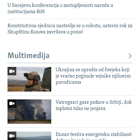
U Sarajevu konferencija o zastupljenosti naroda u
institucijama BiH
Konstitutivna sjednica nastavlja se u subotu, ustavni rok za
Skupštinu Kosova završava u ponoć
Multimedija
Ukrajina se oprašta od čovjeka koji
je vraćao poginule vojnike njihovim
porodicama
Vatrogasci gase požare u Srbiji, dok
toplotni talas ne jenjava
Dunav testira energetsku stabilnost