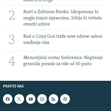
ostali bez svega'
2
Kurti u Zubinom Potoku: Iskopavanja bi
mogla trajati mjesecima, Srbija bi trebala
otvoriti arhive
3
Rusi u Crnoj Gori traže nove adrese nakon
uvođenja viza
4
Memorijalni centar Srebrenica: Negiranje
genocida poraslo za više od 50 posto
PRATITE NAS