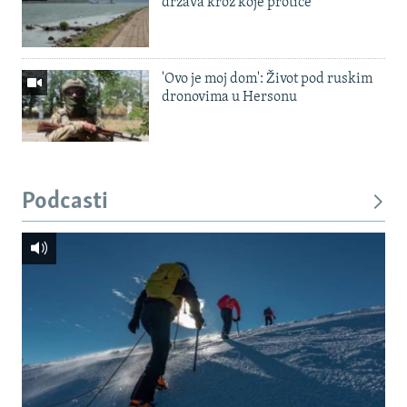
država kroz koje protiče
'Ovo je moj dom': Život pod ruskim
dronovima u Hersonu
Podcasti