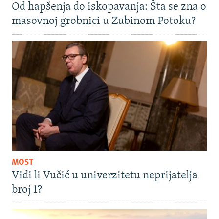
Od hapšenja do iskopavanja: Šta se zna o
masovnoj grobnici u Zubinom Potoku?
MOST
Vidi li Vučić u univerzitetu neprijatelja
broj 1?