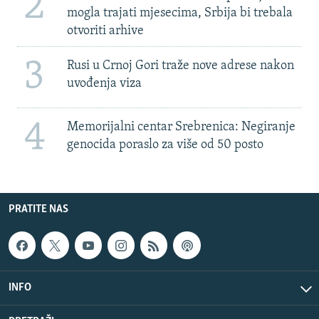
2
mogla trajati mjesecima, Srbija bi trebala
otvoriti arhive
3
Rusi u Crnoj Gori traže nove adrese nakon
uvođenja viza
4
Memorijalni centar Srebrenica: Negiranje
genocida poraslo za više od 50 posto
PRATITE NAS
INFO