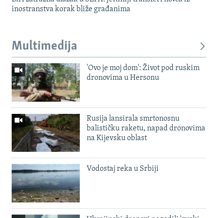
inostranstva korak bliže građanima
Multimedija
'Ovo je moj dom': Život pod ruskim
dronovima u Hersonu
Rusija lansirala smrtonosnu
balističku raketu, napad dronovima
na Kijevsku oblast
Vodostaj reka u Srbiji