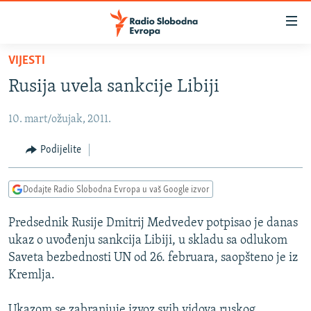
Dostupni
linkovi
Pređite
VIJESTI
na
VIJESTI
Rusija uvela sankcije Libiji
glavni
BOSNA I HERCEGOVINA
sadržaj
10. mart/ožujak, 2011.
SRBIJA
Pređite
na
KOSOVO
Podijelite
glavnu
CRNA GORA
navigaciju
Dodajte Radio Slobodna Evropa u vaš Google izvor
Pređite
VIZUELNO
na
Predsednik Rusije Dmitrij Medvedev potpisao je danas
PODCASTI
VIDEO
pretragu
ukaz o uvođenju sankcija Libiji, u skladu sa odlukom
RAT U UKRAJINI
FOTOGALERIJE
Saveta bezbednosti UN od 26. februara, saopšteno je iz
KINA NA BALKANU
Kremlja.
INFOGRAFIKE
RSE PRIČE IZ SVIJETA
Ukazom se zabranjuje izvoz svih vidova ruskog