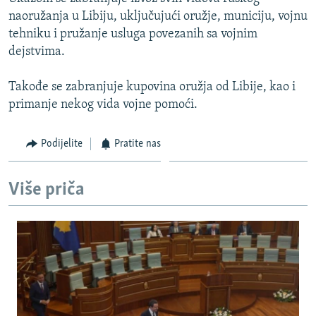
ISPRIČAJ MI
naoružanja u Libiju, uključujući oružje, municiju, vojnu
tehniku i pružanje usluga povezanih sa vojnim
DNEVNO@RSE
dejstvima.
SPECIJALI RSE
Takođe se zabranjuje kupovina oružja od Libije, kao i
VIŠE OD NASLOVA
PRATITE NAS
primanje nekog vida vojne pomoći.
GENOCID U SREBRENICI
POPLAVE I KLIZIŠTA U BIH 2024.
Podijelite
Pratite nas
TV LIBERTY
Sve RFE/RL stranice
Više priča
POST SCRIPTUM
MOJA EVROPA
TRI DECENIJE OD RATA U BIH
SVE KARTE DEJTONA
NASTANAK I RASPAD JUGOSLAVIJE