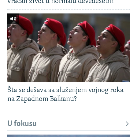
vraćali život u normalu devedesetih
Šta se dešava sa služenjem vojnog roka
na Zapadnom Balkanu?
U fokusu