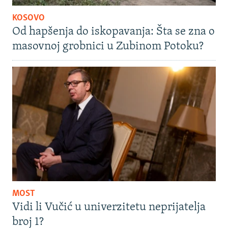
KOSOVO
Od hapšenja do iskopavanja: Šta se zna o
masovnoj grobnici u Zubinom Potoku?
MOST
Vidi li Vučić u univerzitetu neprijatelja
broj 1?