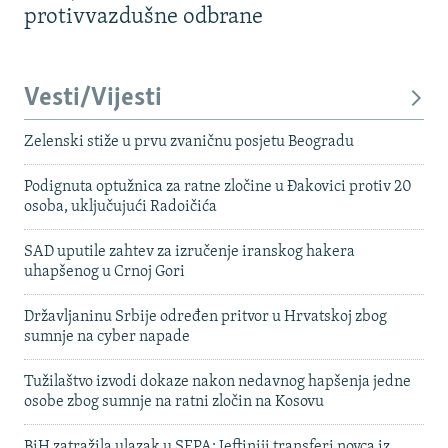
protivvazdušne odbrane
Vesti/Vijesti
Zelenski stiže u prvu zvaničnu posjetu Beogradu
Podignuta optužnica za ratne zločine u Đakovici protiv 20
osoba, uključujući Radoičića
SAD uputile zahtev za izručenje iranskog hakera
uhapšenog u Crnoj Gori
Državljaninu Srbije određen pritvor u Hrvatskoj zbog
sumnje na cyber napade
Tužilaštvo izvodi dokaze nakon nedavnog hapšenja jedne
osobe zbog sumnje na ratni zločin na Kosovu
BiH zatražila ulazak u SEPA: Jeftiniji transferi novca iz