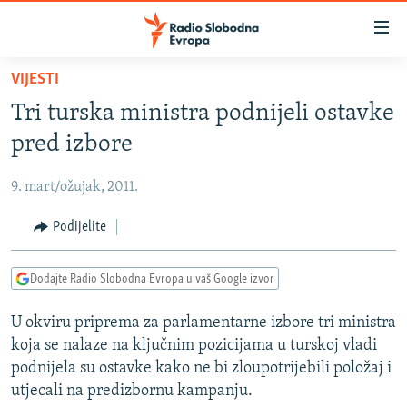
Dostupni
linkovi
Pređite
VIJESTI
na
VIJESTI
Tri turska ministra podnijeli ostavke
glavni
BOSNA I HERCEGOVINA
sadržaj
pred izbore
SRBIJA
Pređite
na
9. mart/ožujak, 2011.
KOSOVO
glavnu
CRNA GORA
Podijelite
navigaciju
Pređite
VIZUELNO
na
Dodajte Radio Slobodna Evropa u vaš Google izvor
PODCASTI
VIDEO
pretragu
U okviru priprema za parlamentarne izbore tri ministra
RAT U UKRAJINI
FOTOGALERIJE
koja se nalaze na ključnim pozicijama u turskoj vladi
KINA NA BALKANU
INFOGRAFIKE
podnijela su ostavke kako ne bi zloupotrijebili položaj i
utjecali na predizbornu kampanju.
RSE PRIČE IZ SVIJETA