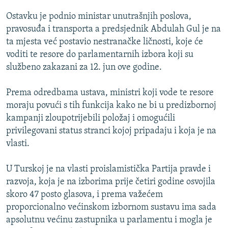
ISPRIČAJ MI
Ostavku je podnio ministar unutrašnjih poslova,
DNEVNO@RSE
pravosuđa i transporta a predsjednik Abdulah Gul je na
ta mjesta već postavio nestranačke ličnosti, koje će
SPECIJALI RSE
voditi te resore do parlamentarnih izbora koji su
VIŠE OD NASLOVA
službeno zakazani za 12. jun ove godine.
PRATITE NAS
GENOCID U SREBRENICI
Prema odredbama ustava, ministri koji vode te resore
POPLAVE I KLIZIŠTA U BIH 2024.
moraju povući s tih funkcija kako ne bi u predizbornoj
kampanji zloupotrijebili položaj i omogućili
TV LIBERTY
Sve RFE/RL stranice
privilegovani status stranci kojoj pripadaju i koja je na
POST SCRIPTUM
vlasti.
MOJA EVROPA
U Turskoj je na vlasti proislamistička Partija pravde i
TRI DECENIJE OD RATA U BIH
razvoja, koja je na izborima prije četiri godine osvojila
SVE KARTE DEJTONA
skoro 47 posto glasova, i prema važećem
proporcionalno većinskom izbornom sustavu ima sada
NASTANAK I RASPAD JUGOSLAVIJE
apsolutnu većinu zastupnika u parlamentu i mogla je