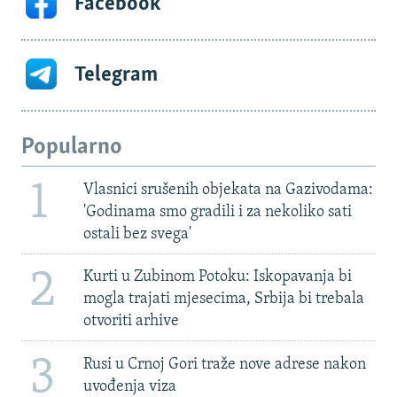
Facebook
Telegram
Popularno
1
Vlasnici srušenih objekata na Gazivodama:
'Godinama smo gradili i za nekoliko sati
ostali bez svega'
2
Kurti u Zubinom Potoku: Iskopavanja bi
mogla trajati mjesecima, Srbija bi trebala
otvoriti arhive
3
Rusi u Crnoj Gori traže nove adrese nakon
uvođenja viza