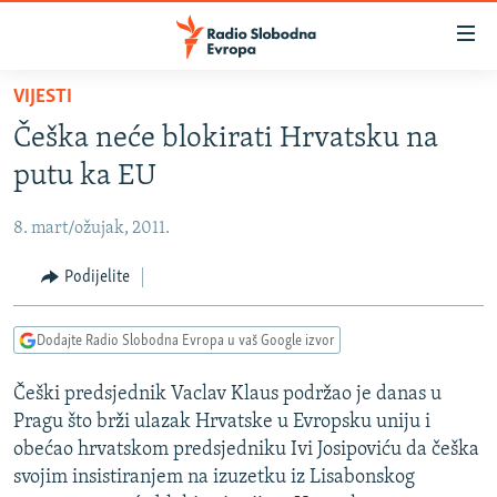
Dostupni
linkovi
Pređite
VIJESTI
na
VIJESTI
Češka neće blokirati Hrvatsku na
glavni
BOSNA I HERCEGOVINA
sadržaj
putu ka EU
SRBIJA
Pređite
na
8. mart/ožujak, 2011.
KOSOVO
glavnu
CRNA GORA
Podijelite
navigaciju
Pređite
VIZUELNO
na
Dodajte Radio Slobodna Evropa u vaš Google izvor
PODCASTI
VIDEO
pretragu
Češki predsjednik Vaclav Klaus podržao je danas u
RAT U UKRAJINI
FOTOGALERIJE
Pragu što brži ulazak Hrvatske u Evropsku uniju i
KINA NA BALKANU
INFOGRAFIKE
obećao hrvatskom predsjedniku Ivi Josipoviću da češka
svojim insistiranjem na izuzetku iz Lisabonskog
RSE PRIČE IZ SVIJETA