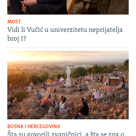
MOST
Vidi li Vučić u univerzitetu neprijatelja
broj 1?
BOSNA I HERCEGOVINA
Šta su govorili zvaničnici, a šta se zna o