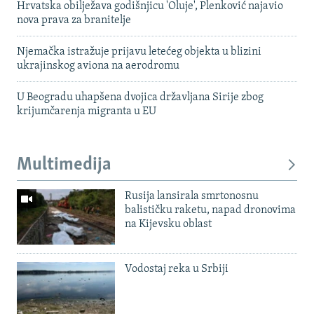
Hrvatska obilježava godišnjicu 'Oluje', Plenković najavio
nova prava za branitelje
Njemačka istražuje prijavu letećeg objekta u blizini
ukrajinskog aviona na aerodromu
U Beogradu uhapšena dvojica državljana Sirije zbog
krijumčarenja migranta u EU
Multimedija
Rusija lansirala smrtonosnu
balističku raketu, napad dronovima
na Kijevsku oblast
Vodostaj reka u Srbiji