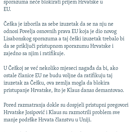
sporazuma neće blokirati prijem Hrvatske u
ISPRIČAJ MI
EU.
DNEVNO@RSE
Češka je izborila za sebe izuzetak da se na nju ne
SPECIJALI RSE
odnosi Povelja osnovnih prava EU koja je dio novog
VIŠE OD NASLOVA
Lisabonskog sporazuma a taj češki izuzetak trebalo bi
PRATITE NAS
da se priključi pristupnom sporazumu Hrvatske i
GENOCID U SREBRENICI
zajedno sa njim i ratifikuje.
POPLAVE I KLIZIŠTA U BIH 2024.
U Češkoj se već nekoliko mjeseci nagađa da bi, ako
TV LIBERTY
Sve RFE/RL stranice
ostale članice EU ne budu voljne da ratifikuju taj
POST SCRIPTUM
izuzetak za Češku, ova zemlja mogla da blokira
pristupanje Hrvatske, što je Klaus danas demantovao.
MOJA EVROPA
TRI DECENIJE OD RATA U BIH
Pored razmatranja dokle su dospjeli pristupni pregovori
SVE KARTE DEJTONA
Hrvatske Josipović i Klaus su razmotrili problem sve
manje podrške Hrvata članstvu u Uniji.
NASTANAK I RASPAD JUGOSLAVIJE