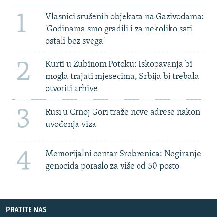
1
Vlasnici srušenih objekata na Gazivodama:
'Godinama smo gradili i za nekoliko sati
ostali bez svega'
2
Kurti u Zubinom Potoku: Iskopavanja bi
mogla trajati mjesecima, Srbija bi trebala
otvoriti arhive
3
Rusi u Crnoj Gori traže nove adrese nakon
uvođenja viza
4
Memorijalni centar Srebrenica: Negiranje
genocida poraslo za više od 50 posto
PRATITE NAS