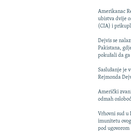
ISPRIČAJ MI
DNEVNO@RSE
Amerikanac Re
ubistva dvije 
SPECIJALI RSE
(CIA) i prikupl
VIŠE OD NASLOVA
Dejvis se nala
GENOCID U SREBRENICI
Pakistana, gdj
POPLAVE I KLIZIŠTA U BIH 2024.
pokušali da ga
TV LIBERTY
Saslušanje je 
POST SCRIPTUM
Rejmonda Dejvi
MOJA EVROPA
Američki zvanič
TRI DECENIJE OD RATA U BIH
odmah oslobo
SVE KARTE DEJTONA
Vrhovni sud u 
NASTANAK I RASPAD JUGOSLAVIJE
imunitetu ovog
pod ugovorom 