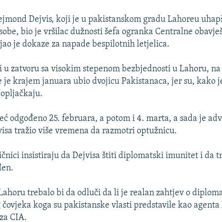
jmond Dejvis, koji je u pakistanskom gradu Lahoreu uhap
osobe, bio je vršilac dužnosti šefa ogranka Centralne obavje
jao je dokaze za napade bespilotnih letjelica.
zi u zatvoru sa visokim stepenom bezbjednosti u Lahoru, na
e je krajem januara ubio dvojicu Pakistanaca, jer su, kako j
 opljačkaju.
već odgođeno 25. februara, a potom i 4. marta, a sada je ad
sa tražio više vremena da razmotri optužnicu.
nici insistiraju da Dejvisa štiti diplomatski imunitet i da 
đen.
Lahoru trebalo bi da odluči da li je realan zahtjev o diplo
 čovjeka koga su pakistanske vlasti predstavile kao agenta k
za CIA.