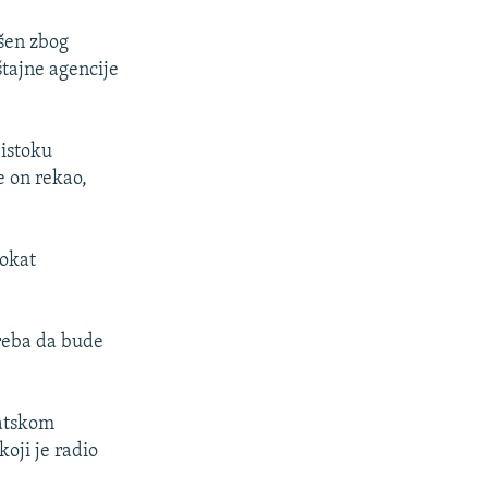
šen zbog
štajne agencije
 istoku
e on rekao,
vokat
treba da bude
matskom
oji je radio