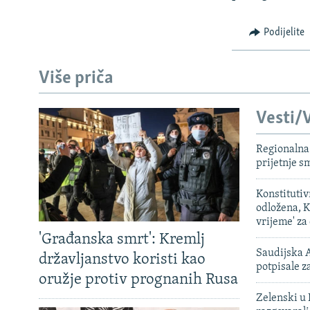
Podijelite
Više priča
Vesti/V
Regionalna 
prijetnje 
Konstituti
odložena, K
vrijeme' za
'Građanska smrt': Kremlj
Saudijska A
državljanstvo koristi kao
potpisale 
oružje protiv prognanih Rusa
Zelenski u 