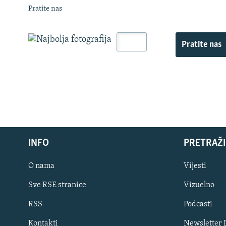
Pratite nas
Pratite nas
INFO
PRETRAŽI
O nama
Vijesti
Sve RSE stranice
Vizuelno
PRATITE NAS
RSS
Podcasti
Kontakti
Newsletter