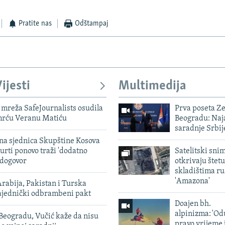
Pratite nas
Odštampaj
ijesti
Multimedija
mreža SafeJournalists osudila
Prva poseta Z
smrću Veranu Matiću
Beogradu: Naja
saradnje Srbij
vna sjednica Skupštine Kosova
urti ponovo traži 'dodatno
Satelitski sni
 dogovor
otkrivaju štetu
skladištima r
'Amazona'
rabija, Pakistan i Turska
zajednički odbrambeni pakt
Doajen bh.
alpinizma: 'Od
Beogradu, Vučić kaže da nisu
pravo vrijeme 