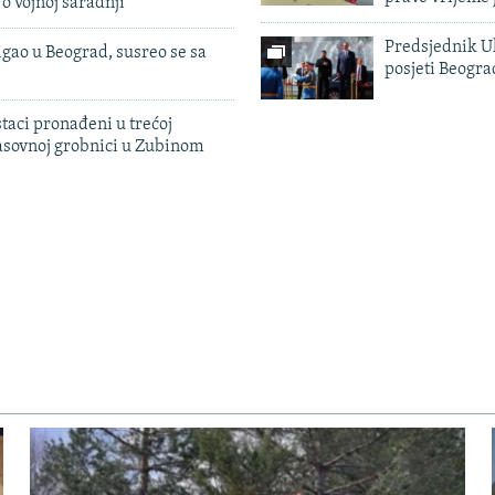
 o vojnoj saradnji
Predsjednik U
igao u Beograd, susreo se sa
posjeti Beogr
taci pronađeni u trećoj
sovnoj grobnici u Zubinom