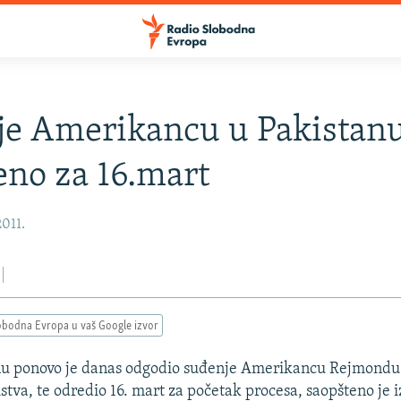
je Amerikancu u Pakistan
no za 16.mart
2011.
obodna Evropa u vaš Google izvor
nu ponovo je danas odgodio suđenje Amerikancu Rejmondu
tva, te odredio 16. mart za početak procesa, saopšteno je iz