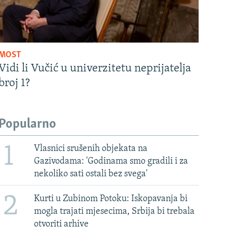
MOST
Vidi li Vučić u univerzitetu neprijatelja
broj 1?
Popularno
1
Vlasnici srušenih objekata na
Gazivodama: 'Godinama smo gradili i za
nekoliko sati ostali bez svega'
2
Kurti u Zubinom Potoku: Iskopavanja bi
mogla trajati mjesecima, Srbija bi trebala
otvoriti arhive