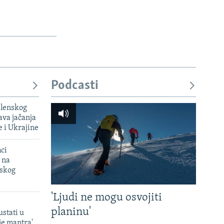
Podcasti
elenskog
va jačanja
e i Ukrajine
mci
 na
uskog
'Ljudi ne mogu osvojiti
planinu'
ustati u
je mantra'