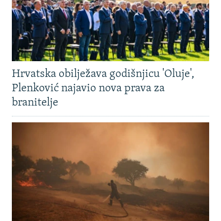
Hrvatska obilježava godišnjicu 'Oluje',
Plenković najavio nova prava za
branitelje