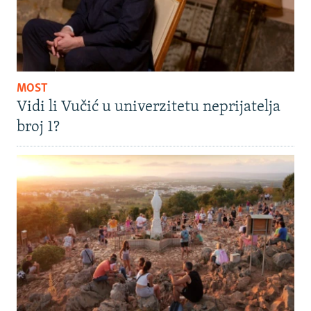
MOST
Vidi li Vučić u univerzitetu neprijatelja
broj 1?