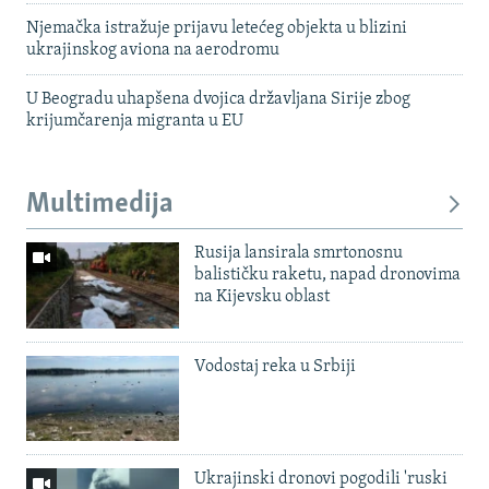
Njemačka istražuje prijavu letećeg objekta u blizini
ukrajinskog aviona na aerodromu
U Beogradu uhapšena dvojica državljana Sirije zbog
krijumčarenja migranta u EU
Multimedija
Rusija lansirala smrtonosnu
balističku raketu, napad dronovima
na Kijevsku oblast
Vodostaj reka u Srbiji
Ukrajinski dronovi pogodili 'ruski