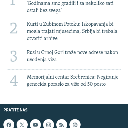
1
'Godinama smo gradili i za nekoliko sati
ostali bez svega'
2
Kurti u Zubinom Potoku: Iskopavanja bi
mogla trajati mjesecima, Srbija bi trebala
otvoriti arhive
3
Rusi u Crnoj Gori traže nove adrese nakon
uvođenja viza
4
Memorijalni centar Srebrenica: Negiranje
genocida poraslo za više od 50 posto
PRATITE NAS