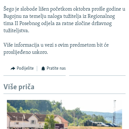
ISPRIČAJ MI
Šego je slobode lišen početkom oktobra prošle godine u
DNEVNO@RSE
Bugojnu na temelju naloga tužitelja iz Regionalnog
tima II Posebnog odjela za ratne zločine državnog
SPECIJALI RSE
tužiteljstva.
VIŠE OD NASLOVA
PRATITE NAS
Više informacija u vezi s ovim predmetom bit će
GENOCID U SREBRENICI
proslijeđeno uskoro.
POPLAVE I KLIZIŠTA U BIH 2024.
TV LIBERTY
Sve RFE/RL stranice
Podijelite
Pratite nas
POST SCRIPTUM
Više priča
MOJA EVROPA
TRI DECENIJE OD RATA U BIH
SVE KARTE DEJTONA
NASTANAK I RASPAD JUGOSLAVIJE