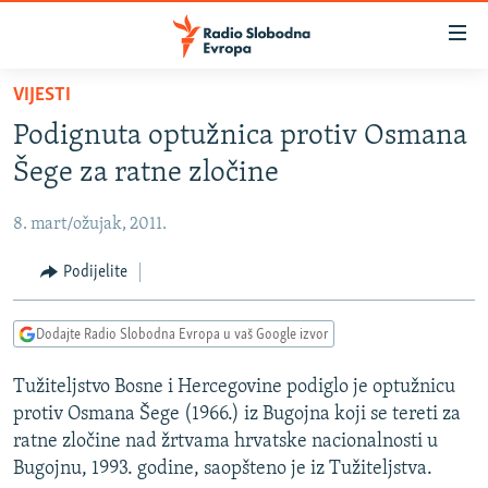
Dostupni
linkovi
Pređite
VIJESTI
na
VIJESTI
Podignuta optužnica protiv Osmana
glavni
BOSNA I HERCEGOVINA
sadržaj
Šege za ratne zločine
SRBIJA
Pređite
na
8. mart/ožujak, 2011.
KOSOVO
glavnu
CRNA GORA
Podijelite
navigaciju
Pređite
VIZUELNO
na
Dodajte Radio Slobodna Evropa u vaš Google izvor
PODCASTI
VIDEO
pretragu
Tužiteljstvo Bosne i Hercegovine podiglo je optužnicu
RAT U UKRAJINI
FOTOGALERIJE
protiv Osmana Šege (1966.) iz Bugojna koji se tereti za
KINA NA BALKANU
INFOGRAFIKE
ratne zločine nad žrtvama hrvatske nacionalnosti u
Bugojnu, 1993. godine, saopšteno je iz Tužiteljstva.
RSE PRIČE IZ SVIJETA