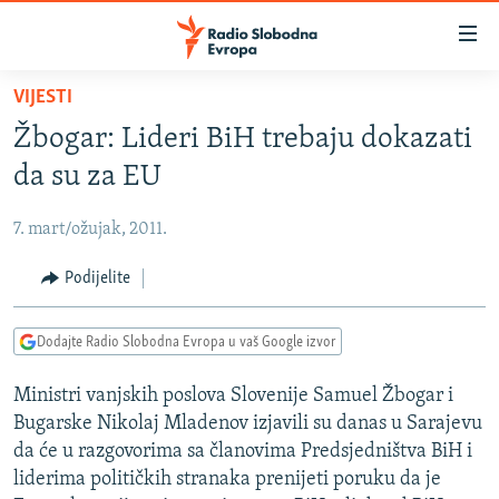
Dostupni
linkovi
Pređite
VIJESTI
na
VIJESTI
Žbogar: Lideri BiH trebaju dokazati
glavni
BOSNA I HERCEGOVINA
sadržaj
da su za EU
SRBIJA
Pređite
na
7. mart/ožujak, 2011.
KOSOVO
glavnu
CRNA GORA
Podijelite
navigaciju
Pređite
VIZUELNO
na
Dodajte Radio Slobodna Evropa u vaš Google izvor
PODCASTI
VIDEO
pretragu
Ministri vanjskih poslova Slovenije Samuel Žbogar i
RAT U UKRAJINI
FOTOGALERIJE
Bugarske Nikolaj Mladenov izjavili su danas u Sarajevu
KINA NA BALKANU
INFOGRAFIKE
da će u razgovorima sa članovima Predsjedništva BiH i
liderima političkih stranaka prenijeti poruku da je
RSE PRIČE IZ SVIJETA