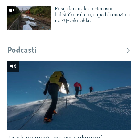
Rusija lansirala smrtonosnu
balističku raketu, napad dronovima
na Kijevsku oblast
Podcasti