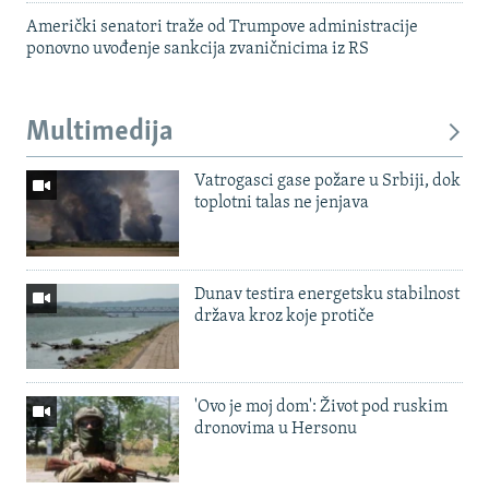
Američki senatori traže od Trumpove administracije
ponovno uvođenje sankcija zvaničnicima iz RS
Multimedija
Vatrogasci gase požare u Srbiji, dok
toplotni talas ne jenjava
Dunav testira energetsku stabilnost
država kroz koje protiče
'Ovo je moj dom': Život pod ruskim
dronovima u Hersonu