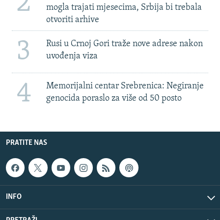
2
mogla trajati mjesecima, Srbija bi trebala
otvoriti arhive
3
Rusi u Crnoj Gori traže nove adrese nakon
uvođenja viza
4
Memorijalni centar Srebrenica: Negiranje
genocida poraslo za više od 50 posto
PRATITE NAS
INFO