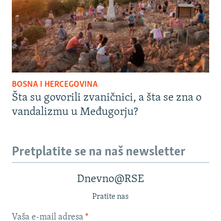
BOSNA I HERCEGOVINA
Šta su govorili zvaničnici, a šta se zna o
vandalizmu u Međugorju?
Pretplatite se na naš newsletter
Dnevno@RSE
Pratite nas
Vaša e-mail adresa
*