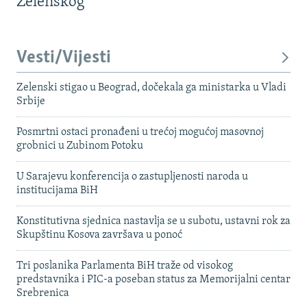
Zelenskog
Vesti/Vijesti
Zelenski stigao u Beograd, dočekala ga ministarka u Vladi
Srbije
Posmrtni ostaci pronađeni u trećoj mogućoj masovnoj
grobnici u Zubinom Potoku
U Sarajevu konferencija o zastupljenosti naroda u
institucijama BiH
Konstitutivna sjednica nastavlja se u subotu, ustavni rok za
Skupštinu Kosova završava u ponoć
Tri poslanika Parlamenta BiH traže od visokog
predstavnika i PIC-a poseban status za Memorijalni centar
Srebrenica