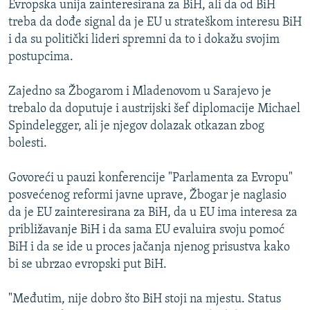
Evropska unija zainteresirana za BiH, ali da od BiH
ISPRIČAJ MI
treba da dođe signal da je EU u strateškom interesu BiH
DNEVNO@RSE
i da su politički lideri spremni da to i dokažu svojim
postupcima.
SPECIJALI RSE
VIŠE OD NASLOVA
Zajedno sa Žbogarom i Mladenovom u Sarajevo je
PRATITE NAS
trebalo da doputuje i austrijski šef diplomacije Michael
GENOCID U SREBRENICI
Spindelegger, ali je njegov dolazak otkazan zbog
POPLAVE I KLIZIŠTA U BIH 2024.
bolesti.
TV LIBERTY
Sve RFE/RL stranice
Govoreći u pauzi konferencije "Parlamenta za Evropu"
POST SCRIPTUM
posvećenog reformi javne uprave, Žbogar je naglasio
da je EU zainteresirana za BiH, da u EU ima interesa za
MOJA EVROPA
približavanje BiH i da sama EU evaluira svoju pomoć
TRI DECENIJE OD RATA U BIH
BiH i da se ide u proces jačanja njenog prisustva kako
SVE KARTE DEJTONA
bi se ubrzao evropski put BiH.
NASTANAK I RASPAD JUGOSLAVIJE
"Međutim, nije dobro što BiH stoji na mjestu. Status