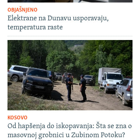
OBJAŠNJENO
Elektrane na Dunavu usporavaju,
temperatura raste
KOSOVO
Od hapšenja do iskopavanja: Šta se zna o
masovnoj grobnici u Zubinom Potoku?