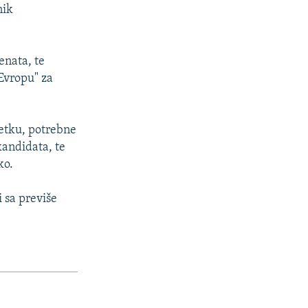
nik
enata, te
Evropu" za
retku, potrebne
kandidata, te
ko.
 sa previše