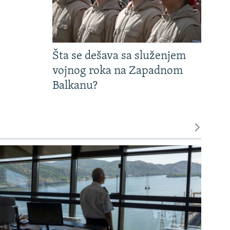
Šta se dešava sa služenjem
vojnog roka na Zapadnom
Balkanu?