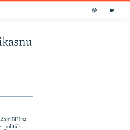
fikasnu
ađani BiH na
t politički