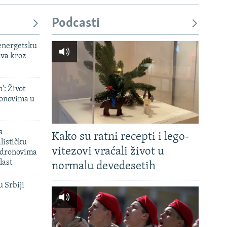
Podcasti
 energetsku
ava kroz
': Život
onovima u
a
Kako su ratni recepti i lego-
lističku
vitezovi vraćali život u
 dronovima
last
normalu devedesetih
u Srbiji