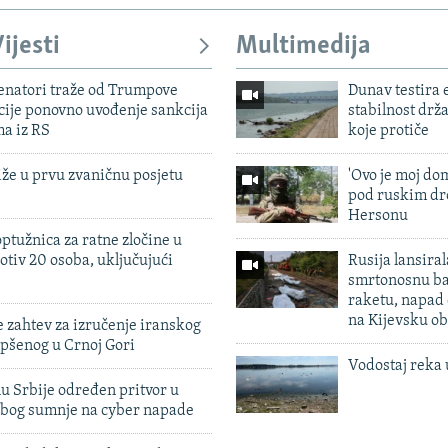
ijesti
Multimedija
enatori traže od Trumpove
Dunav testira
cije ponovno uvođenje sankcija
stabilnost drž
ma iz RS
koje protiče
iže u prvu zvaničnu posjetu
'Ovo je moj dom
pod ruskim dr
Hersonu
ptužnica za ratne zločine u
otiv 20 osoba, uključujući
Rusija lansiral
smrtonosnu ba
raketu, napad
na Kijevsku ob
 zahtev za izručenje iranskog
pšenog u Crnoj Gori
Vodostaj reka 
u Srbije određen pritvor u
zbog sumnje na cyber napade