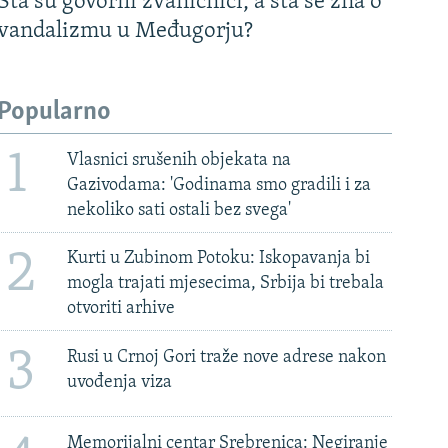
Šta su govorili zvaničnici, a šta se zna o
vandalizmu u Međugorju?
Popularno
1
Vlasnici srušenih objekata na
Gazivodama: 'Godinama smo gradili i za
nekoliko sati ostali bez svega'
2
Kurti u Zubinom Potoku: Iskopavanja bi
mogla trajati mjesecima, Srbija bi trebala
otvoriti arhive
3
Rusi u Crnoj Gori traže nove adrese nakon
uvođenja viza
Memorijalni centar Srebrenica: Negiranje