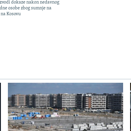
 izvodi dokaze nakon nedavnog
edne osobe zbog sumnje na
n na Kosovu