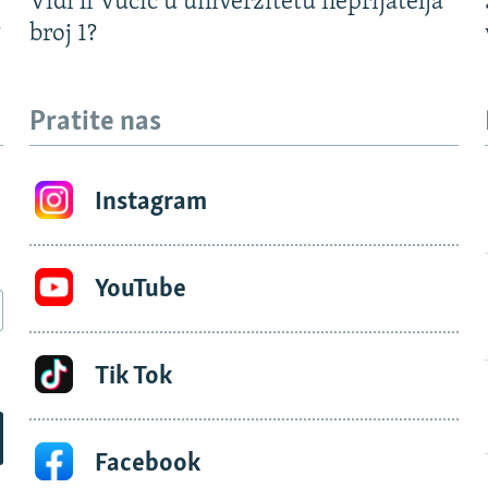
Vidi li Vučić u univerzitetu neprijatelja
?
broj 1?
Pratite nas
Instagram
YouTube
Tik Tok
Facebook