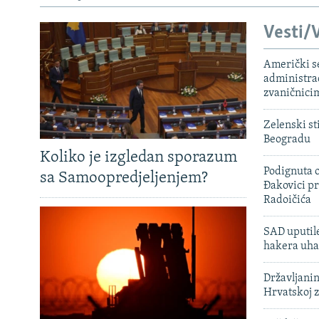
Vesti/V
Američki s
administra
zvaničnici
Zelenski st
Beogradu
Koliko je izgledan sporazum
Podignuta o
sa Samoopredjeljenjem?
Đakovici pr
Radoičića
SAD uputile
hakera uha
Državljanin
Hrvatskoj 