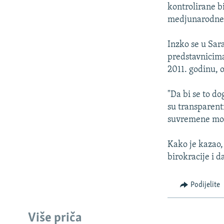
ISPRIČAJ MI
kontrolirane bi
DNEVNO@RSE
medjunarodne 
SPECIJALI RSE
Inzko se u Sar
VIŠE OD NASLOVA
predstavnicima
2011. godinu, 
GENOCID U SREBRENICI
POPLAVE I KLIZIŠTA U BIH 2024.
"Da bi se to d
su transparent
TV LIBERTY
suvremene mogu
POST SCRIPTUM
Kako je kazao,
MOJA EVROPA
birokracije i d
TRI DECENIJE OD RATA U BIH
SVE KARTE DEJTONA
Podijelite
NASTANAK I RASPAD JUGOSLAVIJE
Više priča