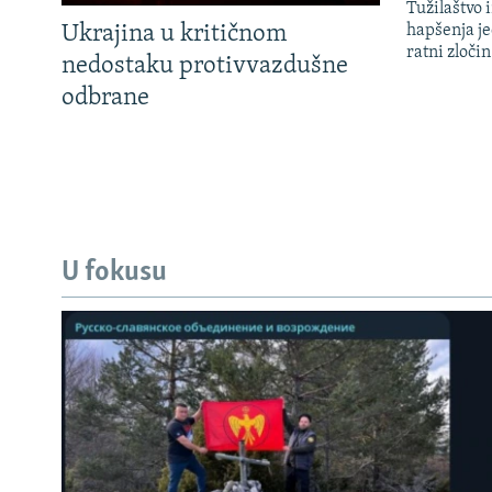
Tužilaštvo
Ukrajina u kritičnom
hapšenja j
ratni zloči
nedostaku protivvazdušne
odbrane
U fokusu