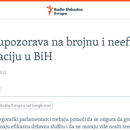
upozorava na brojnu i nee
aciju u BiH
011.
obodna Evropa u vaš Google izvor
govački parlamentarci trebaju pomoći da se osigura da gr
aju efikasnu državnu službu i da ne moraju više nositi tere