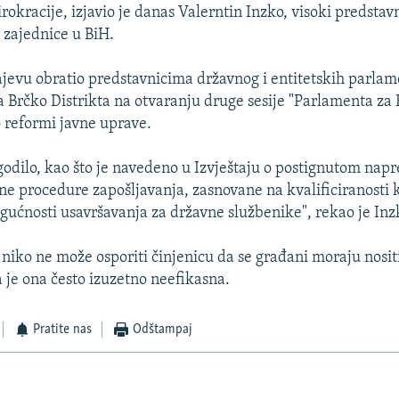
rokracije, izjavio je danas Valerntin Inzko, visoki predstav
zajednice u BiH.
ajevu obratio predstavnicima državnog i entitetskih parlam
 Brčko Distrikta na otvaranju druge sesije "Parlamenta za 
o reformi javne uprave.
ogodilo, kao što je navedeno u Izvještaju o postignutom nap
ne procedure zapošljavanja, zasnovane na kvalificiranosti 
ćnosti usavršavanja za državne službenike", rekao je Inz
 niko ne može osporiti činjenicu da se građani moraju nositi
a je ona često izuzetno neefikasna.
Pratite nas
Odštampaj