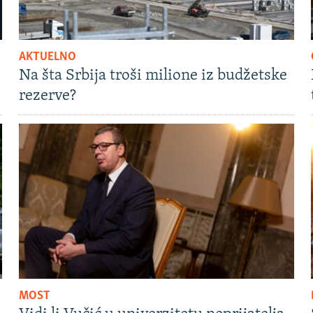
AKTUELNO
Na šta Srbija troši milione iz budžetske
rezerve?
MOST