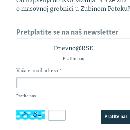
Od hapšenja do iskopavanja: Šta se zna
o masovnoj grobnici u Zubinom Potoku
Pretplatite se na naš newsletter
Dnevno@RSE
Pratite nas
Vaša e-mail adresa
*
Pratite nas
Pratite nas