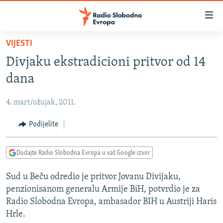
Dostupni
linkovi
Pređite
VIJESTI
na
VIJESTI
Divjaku ekstradicioni pritvor od 14
glavni
BOSNA I HERCEGOVINA
sadržaj
dana
SRBIJA
Pređite
na
4. mart/ožujak, 2011.
KOSOVO
glavnu
CRNA GORA
Podijelite
navigaciju
Pređite
VIZUELNO
na
Dodajte Radio Slobodna Evropa u vaš Google izvor
PODCASTI
VIDEO
pretragu
Sud u Beču odredio je pritvor Jovanu Divijaku,
RAT U UKRAJINI
FOTOGALERIJE
penzionisanom generalu Armije BiH, potvrdio je za
KINA NA BALKANU
INFOGRAFIKE
Radio Slobodna Evropa, ambasador BIH u Austriji Haris
Hrle.
RSE PRIČE IZ SVIJETA