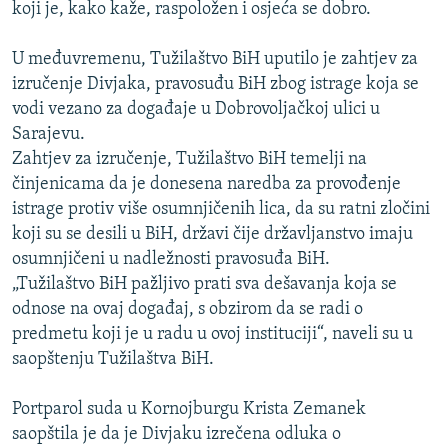
koji je, kako kaže, raspoložen i osjeća se dobro.
U međuvremenu, Tužilaštvo BiH uputilo je zahtjev za
izručenje Divjaka, pravosuđu BiH zbog istrage koja se
vodi vezano za događaje u Dobrovoljačkoj ulici u
Sarajevu.
Zahtjev za izručenje, Tužilaštvo BiH temelji na
činjenicama da je donesena naredba za provođenje
istrage protiv više osumnjičenih lica, da su ratni zločini
koji su se desili u BiH, državi čije državljanstvo imaju
osumnjičeni u nadležnosti pravosuđa BiH.
„Tužilaštvo BiH pažljivo prati sva dešavanja koja se
odnose na ovaj događaj, s obzirom da se radi o
predmetu koji je u radu u ovoj instituciji“, naveli su u
saopštenju Tužilaštva BiH.
Portparol suda u Kornojburgu Krista Zemanek
saopštila je da je Divjaku izrečena odluka o