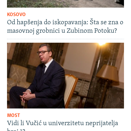
KOSOVO
Od hapšenja do iskopavanja: Šta se zna o
masovnoj grobnici u Zubinom Potoku?
MOST
Vidi li Vučić u univerzitetu neprijatelja