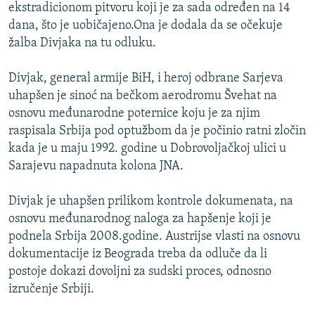
ekstradicionom pitvoru koji je za sada određen na 14
dana, što je uobičajeno.Ona je dodala da se očekuje
žalba Divjaka na tu odluku.
Divjak, general armije BiH, i heroj odbrane Sarjeva
uhapšen je sinoć na bečkom aerodromu Švehat na
osnovu međunarodne poternice koju je za njim
raspisala Srbija pod optužbom da je počinio ratni zločin
kada je u maju 1992. godine u Dobrovoljačkoj ulici u
Sarajevu napadnuta kolona JNA.
Divjak je uhapšen prilikom kontrole dokumenata, na
osnovu međunarodnog naloga za hapšenje koji je
podnela Srbija 2008.godine. Austrijse vlasti na osnovu
dokumentacije iz Beograda treba da odluče da li
postoje dokazi dovoljni za sudski proces, odnosno
izručenje Srbiji.