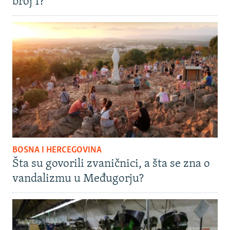
broj 1?
BOSNA I HERCEGOVINA
Šta su govorili zvaničnici, a šta se zna o
vandalizmu u Međugorju?