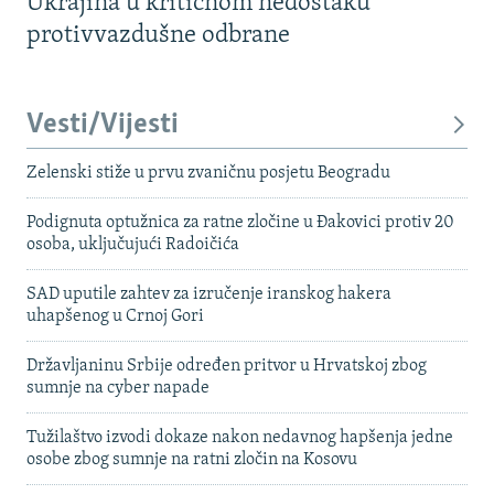
Ukrajina u kritičnom nedostaku
protivvazdušne odbrane
Vesti/Vijesti
Zelenski stiže u prvu zvaničnu posjetu Beogradu
Podignuta optužnica za ratne zločine u Đakovici protiv 20
osoba, uključujući Radoičića
SAD uputile zahtev za izručenje iranskog hakera
uhapšenog u Crnoj Gori
Državljaninu Srbije određen pritvor u Hrvatskoj zbog
sumnje na cyber napade
Tužilaštvo izvodi dokaze nakon nedavnog hapšenja jedne
osobe zbog sumnje na ratni zločin na Kosovu