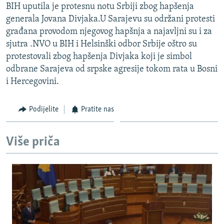
BIH uputila je protesnu notu Srbiji zbog hapšenja
generala Jovana Divjaka.U Sarajevu su održani protesti
građana provodom njegovog hapšnja a najavljni su i za
sjutra .NVO u BIH i Helsinški odbor Srbije oštro su
protestovali zbog hapšenja Divjaka koji je simbol
odbrane Sarajeva od srpske agresije tokom rata u Bosni
i Hercegovini.
Podijelite
Pratite nas
Više priča