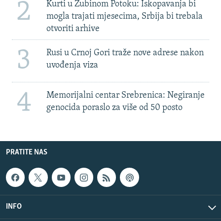
2
Kurti u Zubinom Potoku: Iskopavanja bi
mogla trajati mjesecima, Srbija bi trebala
otvoriti arhive
3
Rusi u Crnoj Gori traže nove adrese nakon
uvođenja viza
4
Memorijalni centar Srebrenica: Negiranje
genocida poraslo za više od 50 posto
PRATITE NAS
INFO