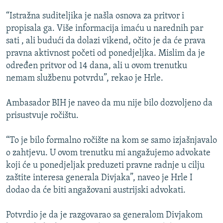
ISPRIČAJ MI
“Istražna suditeljika je našla osnova za pritvor i
DNEVNO@RSE
propisala ga. Više informacija imaću u narednih par
sati , ali budući da dolazi vikend, očito je da će prava
SPECIJALI RSE
pravna aktivnost početi od ponedjeljka. Mislim da je
VIŠE OD NASLOVA
određen pritvor od 14 dana, ali u ovom trenutku
PRATITE NAS
nemam službenu potvrdu”, rekao je Hrle.
GENOCID U SREBRENICI
POPLAVE I KLIZIŠTA U BIH 2024.
Ambasador BIH je naveo da mu nije bilo dozvoljeno da
prisustvuje ročištu.
TV LIBERTY
Sve RFE/RL stranice
POST SCRIPTUM
“To je bilo formalno ročište na kom se samo izjašnjavalo
o zahtjevu. U ovom trenutku mi angažujemo advokate
MOJA EVROPA
koji će u ponedjeljak preduzeti pravne radnje u cilju
TRI DECENIJE OD RATA U BIH
zaštite interesa generala Divjaka”, naveo je Hrle I
SVE KARTE DEJTONA
dodao da će biti angažovani austrijski advokati.
NASTANAK I RASPAD JUGOSLAVIJE
Potvrdio je da je razgovarao sa generalom Divjakom