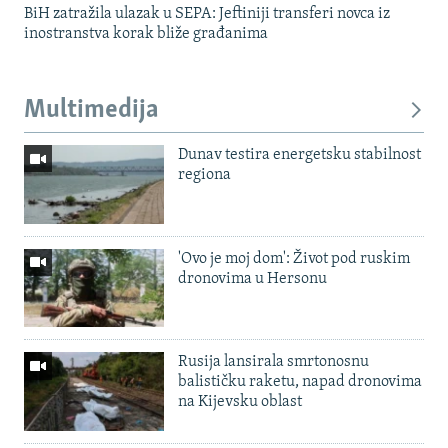
BiH zatražila ulazak u SEPA: Jeftiniji transferi novca iz
inostranstva korak bliže građanima
Multimedija
Dunav testira energetsku stabilnost
regiona
'Ovo je moj dom': Život pod ruskim
dronovima u Hersonu
Rusija lansirala smrtonosnu
balističku raketu, napad dronovima
na Kijevsku oblast