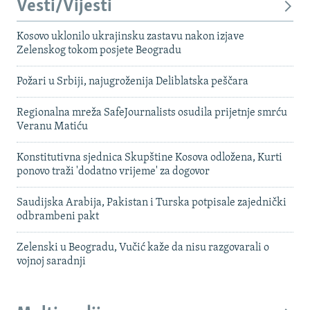
Vesti/Vijesti
Kosovo uklonilo ukrajinsku zastavu nakon izjave
Zelenskog tokom posjete Beogradu
Požari u Srbiji, najugroženija Deliblatska peščara
Regionalna mreža SafeJournalists osudila prijetnje smrću
Veranu Matiću
Konstitutivna sjednica Skupštine Kosova odložena, Kurti
ponovo traži 'dodatno vrijeme' za dogovor
Saudijska Arabija, Pakistan i Turska potpisale zajednički
odbrambeni pakt
Zelenski u Beogradu, Vučić kaže da nisu razgovarali o
vojnoj saradnji