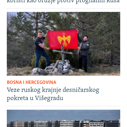
koristi kao oružje protiv prognanih Rusa
BOSNA I HERCEGOVINA
Veze ruskog krajnje desničarskog
pokreta u Višegradu