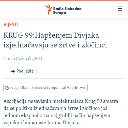
Dostupni
linkovi
Pređite
VIJESTI
na
VIJESTI
KRUG 99:Hapšenjem Divjaka
glavni
BOSNA I HERCEGOVINA
sadržaj
izjednačavaju se žrtve i zločinci
SRBIJA
Pređite
na
4. mart/ožujak, 2011.
KOSOVO
glavnu
CRNA GORA
Podijelite
navigaciju
Pređite
VIZUELNO
na
Dodajte Radio Slobodna Evropa u vaš Google izvor
PODCASTI
VIDEO
pretragu
Asocijacija nezavisnih intelektualaca Krug 99 smatra
RAT U UKRAJINI
FOTOGALERIJE
da se politika izjednačavanja žrtve i zločinca još
KINA NA BALKANU
INFOGRAFIKE
jednom eksponira na najgrublji način hapšenjem
vojnika i humaniste Jovana Divjaka.
RSE PRIČE IZ SVIJETA