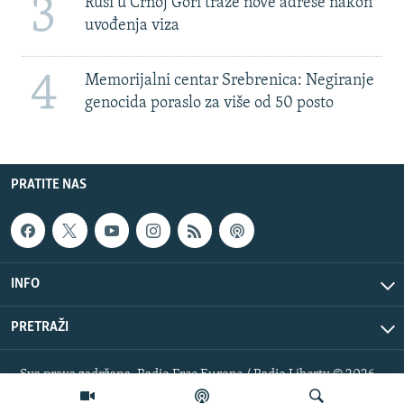
3
Rusi u Crnoj Gori traže nove adrese nakon
uvođenja viza
4
Memorijalni centar Srebrenica: Negiranje
genocida poraslo za više od 50 posto
PRATITE NAS
INFO
PRETRAŽI
Sva prava zadržana. Radio Free Europe / Radio Liberty © 2026
RFE/RL, Inc.