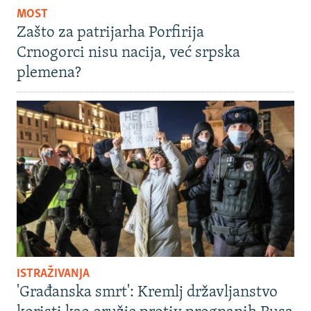
MOST
Zašto za patrijarha Porfirija
Crnogorci nisu nacija, već srpska
plemena?
ISTRAŽIVANJA
'Građanska smrt': Kremlj državljanstvo