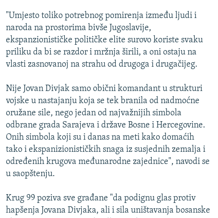
ISPRIČAJ MI
"Umjesto toliko potrebnog pomirenja između ljudi i
DNEVNO@RSE
naroda na prostorima bivše Jugoslavije,
ekspanzionističke političke elite surovo koriste svaku
SPECIJALI RSE
priliku da bi se razdor i mržnja širili, a oni ostaju na
VIŠE OD NASLOVA
vlasti zasnovanoj na strahu od drugoga i drugačijeg.
PRATITE NAS
GENOCID U SREBRENICI
Nije Jovan Divjak samo obični komandant u strukturi
POPLAVE I KLIZIŠTA U BIH 2024.
vojske u nastajanju koja se tek branila od nadmoćne
oružane sile, nego jedan od najvažnijih simbola
TV LIBERTY
Sve RFE/RL stranice
odbrane grada Sarajeva i države Bosne i Hercegovine.
POST SCRIPTUM
Onih simbola koji su i danas na meti kako domaćih
tako i ekspanizionističkih snaga iz susjednih zemalja i
MOJA EVROPA
određenih krugova međunarodne zajednice", navodi se
TRI DECENIJE OD RATA U BIH
u saopštenju.
SVE KARTE DEJTONA
Krug 99 poziva sve građane "da podignu glas protiv
NASTANAK I RASPAD JUGOSLAVIJE
hapšenja Jovana Divjaka, ali i sila uništavanja bosanske