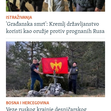
ISTRAŽIVANJA
'Građanska smrt': Kremlj državljanstvo
koristi kao oružje protiv prognanih Rusa
BOSNA I HERCEGOVINA
Veze ruskog krajnje desničarskog