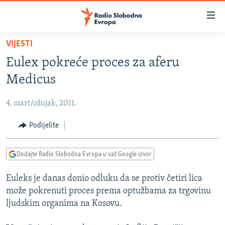
Dostupni
linkovi
Pređite
VIJESTI
na
VIJESTI
Eulex pokreće proces za aferu
glavni
BOSNA I HERCEGOVINA
sadržaj
Medicus
SRBIJA
Pređite
na
4. mart/ožujak, 2011.
KOSOVO
glavnu
CRNA GORA
Podijelite
navigaciju
Pređite
VIZUELNO
na
Dodajte Radio Slobodna Evropa u vaš Google izvor
PODCASTI
VIDEO
pretragu
Euleks je danas donio odluku da se protiv četiri lica
RAT U UKRAJINI
FOTOGALERIJE
može pokrenuti proces prema optužbama za trgovinu
KINA NA BALKANU
INFOGRAFIKE
ljudskim organima na Kosovu.
RSE PRIČE IZ SVIJETA