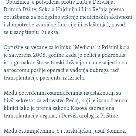
"Optužnica je potvrđena protiv Luftija Dervišija,
ISPRIČAJ MI
Dritona Džilte, Sokola Hajdinija i Ilira Rečaja prema
DNEVNO@RSE
optužbama za nelegalno vršenje medicinskih aktivnosti
i zloupotrebe zvanične funkcije ili ovlaštenja", navodi
SPECIJALI RSE
se u saopštenju Euleksa.
VIŠE OD NASLOVA
PRATITE NAS
Optužbe su vezane za kliniku "Medicus" u Prištini koja
GENOCID U SREBRENICI
je zatvorena 2008. godine kada je policija pokrenula
POPLAVE I KLIZIŠTA U BIH 2024.
istragu nakon što se turski državljanin onesvijestio na
aerodromu poslije operacije vađenja bubrega radi
TV LIBERTY
Sve RFE/RL stranice
transplantacije pacijentu iz Izraela.
POST SCRIPTUM
Među potvrđenim osumnjičenima najistaknutiji su
MOJA EVROPA
bivši sekretar za zdravstvo Rečaj, koji je izdao licencu
TRI DECENIJE OD RATA U BIH
klinici iako je prema zakonu Kosova zabranjena
SVE KARTE DEJTONA
transplantacija organa, i Derviši urolog iz Prištine.
NASTANAK I RASPAD JUGOSLAVIJE
Među osumnjičenima je i turski ljekar Jusuf Sonmez,