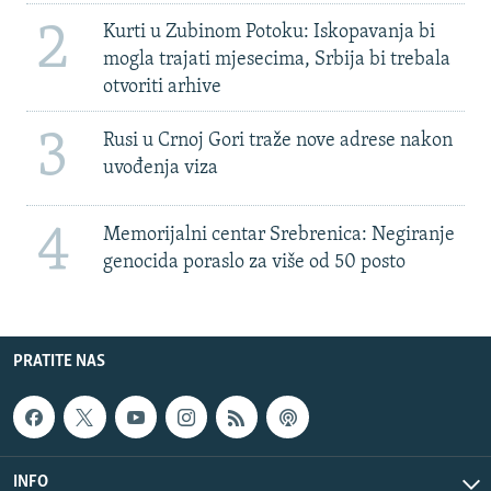
2
Kurti u Zubinom Potoku: Iskopavanja bi
mogla trajati mjesecima, Srbija bi trebala
otvoriti arhive
3
Rusi u Crnoj Gori traže nove adrese nakon
uvođenja viza
4
Memorijalni centar Srebrenica: Negiranje
genocida poraslo za više od 50 posto
PRATITE NAS
INFO