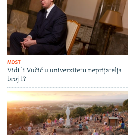
MOST
Vidi li Vučić u univerzitetu neprijatelja
broj 1?