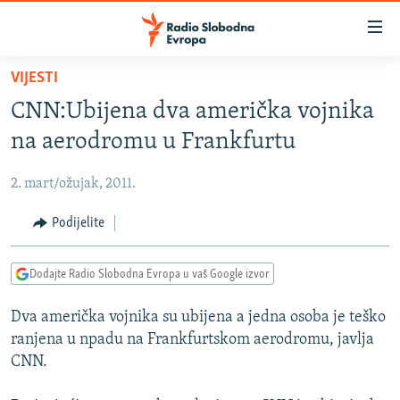
Dostupni
linkovi
Pređite
VIJESTI
na
VIJESTI
CNN:Ubijena dva američka vojnika
glavni
BOSNA I HERCEGOVINA
sadržaj
na aerodromu u Frankfurtu
SRBIJA
Pređite
na
2. mart/ožujak, 2011.
KOSOVO
glavnu
CRNA GORA
Podijelite
navigaciju
Pređite
VIZUELNO
na
Dodajte Radio Slobodna Evropa u vaš Google izvor
PODCASTI
VIDEO
pretragu
Dva američka vojnika su ubijena a jedna osoba je teško
RAT U UKRAJINI
FOTOGALERIJE
ranjena u npadu na Frankfurtskom aerodromu, javlja
KINA NA BALKANU
INFOGRAFIKE
CNN.
RSE PRIČE IZ SVIJETA