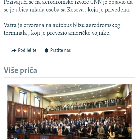
Pozivajući se na aerodromske izvore CNN je objavio da
ISPRIČAJ MI
se je ubica mlada osoba sa Kosova , koja je privedena.
DNEVNO@RSE
Vatra je otvorena na autobus blizu aerodromskog
SPECIJALI RSE
terminala , koji je prevozio američke vojnike.
VIŠE OD NASLOVA
PRATITE NAS
Podijelite
Pratite nas
GENOCID U SREBRENICI
POPLAVE I KLIZIŠTA U BIH 2024.
Više priča
TV LIBERTY
Sve RFE/RL stranice
POST SCRIPTUM
MOJA EVROPA
TRI DECENIJE OD RATA U BIH
SVE KARTE DEJTONA
NASTANAK I RASPAD JUGOSLAVIJE