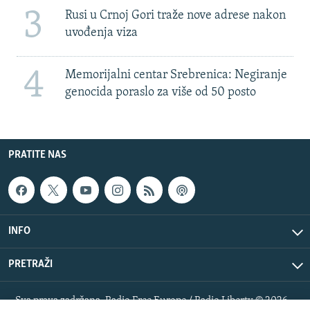
3
Rusi u Crnoj Gori traže nove adrese nakon
uvođenja viza
4
Memorijalni centar Srebrenica: Negiranje
genocida poraslo za više od 50 posto
PRATITE NAS
INFO
PRETRAŽI
Sva prava zadržana. Radio Free Europe / Radio Liberty © 2026