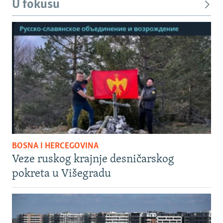
U fokusu
BOSNA I HERCEGOVINA
Veze ruskog krajnje desničarskog
pokreta u Višegradu