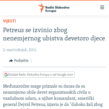
Dostupni
linkovi
Pređite
VIJESTI
na
VIJESTI
Petreus se izvinio zbog
glavni
BOSNA I HERCEGOVINA
sadržaj
nenemjernog ubistva devetoro djece
SRBIJA
Pređite
na
2. mart/ožujak, 2011.
KOSOVO
glavnu
CRNA GORA
Podijelite
navigaciju
Pređite
VIZUELNO
na
Dodajte Radio Slobodna Evropa u vaš Google izvor
PODCASTI
VIDEO
pretragu
Međunarodne snage priznale su danas da su
RAT U UKRAJINI
FOTOGALERIJE
nenamjerno ubile devet avganistanskih civila u
KINA NA BALKANU
INFOGRAFIKE
vazdušnom udaru, a njihov komandant, američki
general Dejvid Petreus, izjavio je da "duboko žali zbog
RSE PRIČE IZ SVIJETA