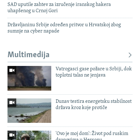
SAD uputile zahtev za izručenje iranskog hakera
uhapšenog u Crnoj Gori
Državljaninu Srbije određen pritvor u Hrvatskoj zbog
sumnje na cyber napade
Multimedija
Vatrogasci gase požare u Srbiji, dok
toplotni talas ne jenjava
Dunav testira energetsku stabilnost
država kroz koje protiče
'Ovo je moj dom': Život pod ruskim