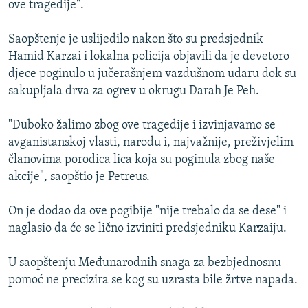
ove tragedije".
ISPRIČAJ MI
DNEVNO@RSE
Saopštenje je uslijedilo nakon što su predsjednik
Hamid Karzai i lokalna policija objavili da je devetoro
SPECIJALI RSE
djece poginulo u jučerašnjem vazdušnom udaru dok su
VIŠE OD NASLOVA
sakupljala drva za ogrev u okrugu Darah Je Peh.
PRATITE NAS
GENOCID U SREBRENICI
"Duboko žalimo zbog ove tragedije i izvinjavamo se
POPLAVE I KLIZIŠTA U BIH 2024.
avganistanskoj vlasti, narodu i, najvažnije, preživjelim
članovima porodica lica koja su poginula zbog naše
TV LIBERTY
Sve RFE/RL stranice
akcije", saopštio je Petreus.
POST SCRIPTUM
On je dodao da ove pogibije "nije trebalo da se dese" i
MOJA EVROPA
naglasio da će se lično izviniti predsjedniku Karzaiju.
TRI DECENIJE OD RATA U BIH
SVE KARTE DEJTONA
U saopštenju Međunarodnih snaga za bezbjednosnu
pomoć ne precizira se kog su uzrasta bile žrtve napada.
NASTANAK I RASPAD JUGOSLAVIJE