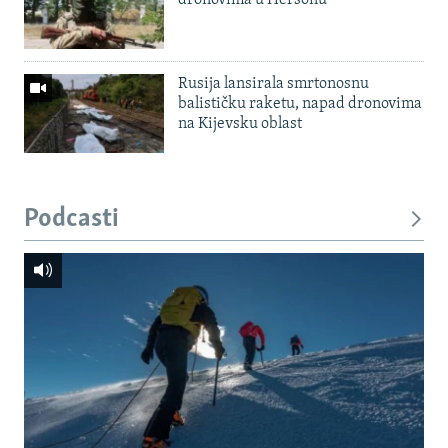
dronovima u Hersonu
Rusija lansirala smrtonosnu
balističku raketu, napad dronovima
na Kijevsku oblast
Podcasti