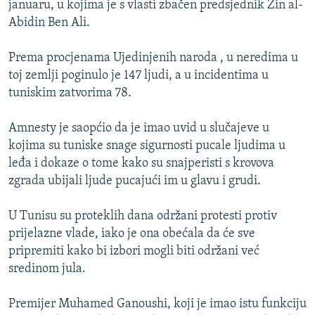
januaru, u kojima je s vlasti zbačen predsjednik Zin al-
ISPRIČAJ MI
Abidin Ben Ali.
DNEVNO@RSE
Prema procjenama Ujedinjenih naroda , u neredima u
SPECIJALI RSE
toj zemlji poginulo je 147 ljudi, a u incidentima u
VIŠE OD NASLOVA
tuniskim zatvorima 78.
PRATITE NAS
GENOCID U SREBRENICI
Amnesty je saopćio da je imao uvid u slučajeve u
POPLAVE I KLIZIŠTA U BIH 2024.
kojima su tuniske snage sigurnosti pucale ljudima u
leđa i dokaze o tome kako su snajperisti s krovova
TV LIBERTY
Sve RFE/RL stranice
zgrada ubijali ljude pucajući im u glavu i grudi.
POST SCRIPTUM
U Tunisu su proteklih dana održani protesti protiv
MOJA EVROPA
prijelazne vlade, iako je ona obećala da će sve
TRI DECENIJE OD RATA U BIH
pripremiti kako bi izbori mogli biti održani već
SVE KARTE DEJTONA
sredinom jula.
NASTANAK I RASPAD JUGOSLAVIJE
Premijer Muhamed Ganoushi, koji je imao istu funkciju