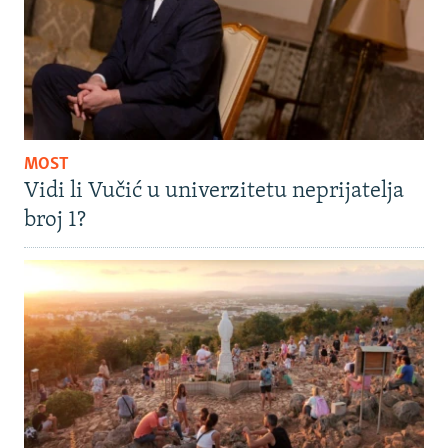
MOST
Vidi li Vučić u univerzitetu neprijatelja
broj 1?