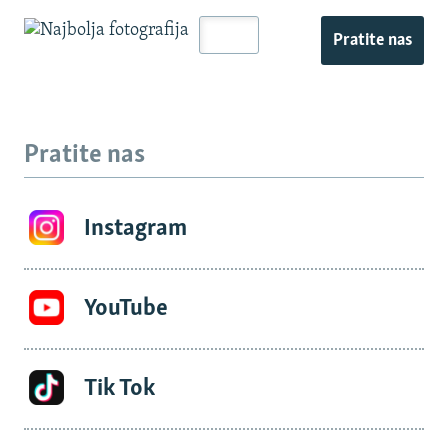
Pratite nas
Pratite nas
Instagram
YouTube
Tik Tok