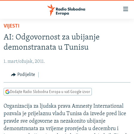
Dostupni
linkovi
Pređite
VIJESTI
na
VIJESTI
AI: Odgovornost za ubijanje
glavni
BOSNA I HERCEGOVINA
sadržaj
demonstranata u Tunisu
SRBIJA
Pređite
na
1. mart/ožujak, 2011.
KOSOVO
glavnu
CRNA GORA
Podijelite
navigaciju
Pređite
VIZUELNO
na
Dodajte Radio Slobodna Evropa u vaš Google izvor
PODCASTI
VIDEO
pretragu
Organizacija za ljudska prava Amnesty International
RAT U UKRAJINI
FOTOGALERIJE
pozvala je prijelaznu vladu Tunisa da izvede pred lice
KINA NA BALKANU
INFOGRAFIKE
pravde sve odgovorne za nezakonito ubijanje
demonstranata za vrijeme prosvjeda u decembru i
RSE PRIČE IZ SVIJETA