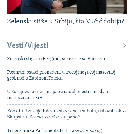
Zelenski stiže u Srbiju, šta Vučić dobija?
Vesti/Vijesti
Zelenski stigao u Beograd, susreo se sa Vučićem
Posmrtni ostaci pronađeni u trećoj mogućoj masovnoj
grobnici u Zubinom Potoku
U Sarajevu konferencija o zastupljenosti naroda u
institucijama BiH
Konstitutivna sjednica nastavlja se u subotu, ustavni rok za
Skupštinu Kosova završava u ponoć
Tri poslanika Parlamenta BiH traže od visokog