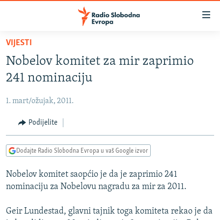
Dostupni
linkovi
Pređite
VIJESTI
na
VIJESTI
Nobelov komitet za mir zaprimio
glavni
BOSNA I HERCEGOVINA
sadržaj
241 nominaciju
SRBIJA
Pređite
na
1. mart/ožujak, 2011.
KOSOVO
glavnu
CRNA GORA
Podijelite
navigaciju
Pređite
VIZUELNO
na
Dodajte Radio Slobodna Evropa u vaš Google izvor
PODCASTI
VIDEO
pretragu
Nobelov komitet saopćio je da je zaprimio 241
RAT U UKRAJINI
FOTOGALERIJE
nominaciju za Nobelovu nagradu za mir za 2011.
KINA NA BALKANU
INFOGRAFIKE
Geir Lundestad, glavni tajnik toga komiteta rekao je da
RSE PRIČE IZ SVIJETA