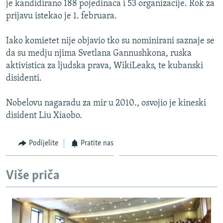
je kandidirano 188 pojedinaca i 53 organizacije. Rok za
ISPRIČAJ MI
prijavu istekao je 1. februara.
DNEVNO@RSE
Iako komietet nije objavio tko su nominirani saznaje se
SPECIJALI RSE
da su medju njima Svetlana Gannushkona, ruska
VIŠE OD NASLOVA
aktivistica za ljudska prava, WikiLeaks, te kubanski
PRATITE NAS
disidenti.
GENOCID U SREBRENICI
POPLAVE I KLIZIŠTA U BIH 2024.
Nobelovu nagaradu za mir u 2010., osvojio je kineski
disident Liu Xiaobo.
TV LIBERTY
Sve RFE/RL stranice
POST SCRIPTUM
Podijelite
Pratite nas
MOJA EVROPA
TRI DECENIJE OD RATA U BIH
Više priča
SVE KARTE DEJTONA
NASTANAK I RASPAD JUGOSLAVIJE