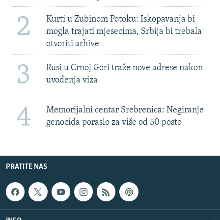
2
Kurti u Zubinom Potoku: Iskopavanja bi
mogla trajati mjesecima, Srbija bi trebala
otvoriti arhive
3
Rusi u Crnoj Gori traže nove adrese nakon
uvođenja viza
4
Memorijalni centar Srebrenica: Negiranje
genocida poraslo za više od 50 posto
PRATITE NAS