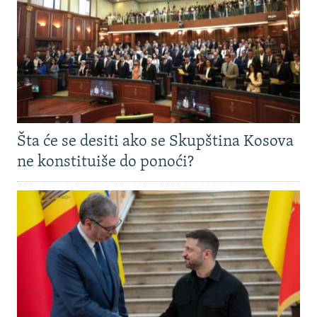
Šta će se desiti ako se Skupština Kosova
ne konstituiše do ponoći?