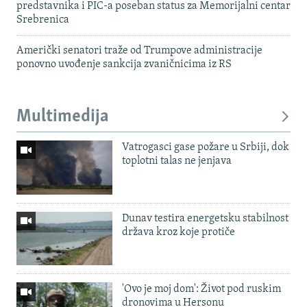
predstavnika i PIC-a poseban status za Memorijalni centar
Srebrenica
Američki senatori traže od Trumpove administracije
ponovno uvođenje sankcija zvaničnicima iz RS
Multimedija
Vatrogasci gase požare u Srbiji, dok
toplotni talas ne jenjava
Dunav testira energetsku stabilnost
država kroz koje protiče
'Ovo je moj dom': Život pod ruskim
dronovima u Hersonu