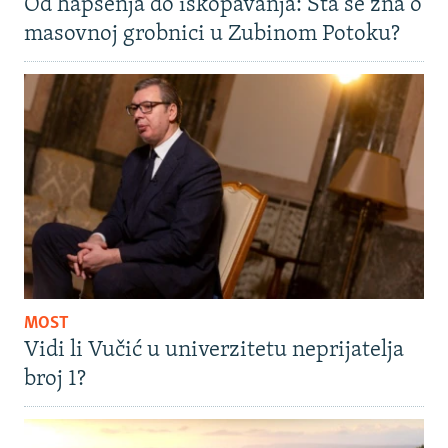
Od hapšenja do iskopavanja: Šta se zna o
masovnoj grobnici u Zubinom Potoku?
MOST
Vidi li Vučić u univerzitetu neprijatelja
broj 1?