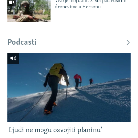
'Ovo je moj dom': Život pod ruskim
dronovima u Hersonu
Podcasti
'Ljudi ne mogu osvojiti planinu'