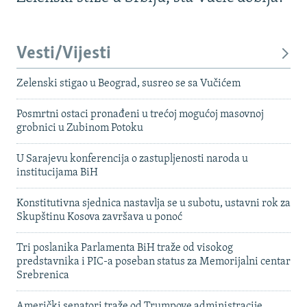
Vesti/Vijesti
Zelenski stigao u Beograd, susreo se sa Vučićem
Posmrtni ostaci pronađeni u trećoj mogućoj masovnoj
grobnici u Zubinom Potoku
U Sarajevu konferencija o zastupljenosti naroda u
institucijama BiH
Konstitutivna sjednica nastavlja se u subotu, ustavni rok za
Skupštinu Kosova završava u ponoć
Tri poslanika Parlamenta BiH traže od visokog
predstavnika i PIC-a poseban status za Memorijalni centar
Srebrenica
Američki senatori traže od Trumpove administracije