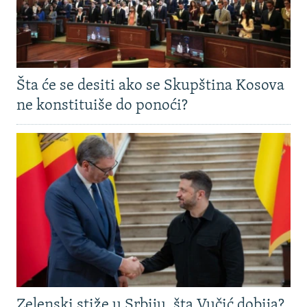
Šta će se desiti ako se Skupština Kosova
ne konstituiše do ponoći?
Zelenski stiže u Srbiju, šta Vučić dobija?