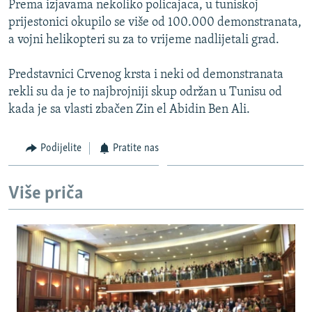
Prema izjavama nekoliko policajaca, u tuniskoj
ISPRIČAJ MI
prijestonici okupilo se više od 100.000 demonstranata,
DNEVNO@RSE
a vojni helikopteri su za to vrijeme nadlijetali grad.
SPECIJALI RSE
Predstavnici Crvenog krsta i neki od demonstranata
VIŠE OD NASLOVA
rekli su da je to najbrojniji skup održan u Tunisu od
PRATITE NAS
kada je sa vlasti zbačen Zin el Abidin Ben Ali.
GENOCID U SREBRENICI
POPLAVE I KLIZIŠTA U BIH 2024.
Podijelite
Pratite nas
TV LIBERTY
Sve RFE/RL stranice
POST SCRIPTUM
Više priča
MOJA EVROPA
TRI DECENIJE OD RATA U BIH
SVE KARTE DEJTONA
NASTANAK I RASPAD JUGOSLAVIJE