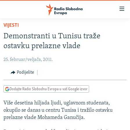
Dostupni
linkovi
Pređite
VIJESTI
na
VIJESTI
Demonstranti u Tunisu traže
glavni
BOSNA I HERCEGOVINA
sadržaj
ostavku prelazne vlade
SRBIJA
Pređite
na
25. februar/veljača, 2011.
KOSOVO
glavnu
CRNA GORA
Podijelite
navigaciju
Pređite
VIZUELNO
na
Dodajte Radio Slobodna Evropa u vaš Google izvor
PODCASTI
VIDEO
pretragu
Više desetina hiljada ljudi, uglavnom studenata,
RAT U UKRAJINI
FOTOGALERIJE
okupilo se danas u centru Tunisa i tražilo ostavku
KINA NA BALKANU
INFOGRAFIKE
prelazne vlade Mohameda Ganučija.
RSE PRIČE IZ SVIJETA