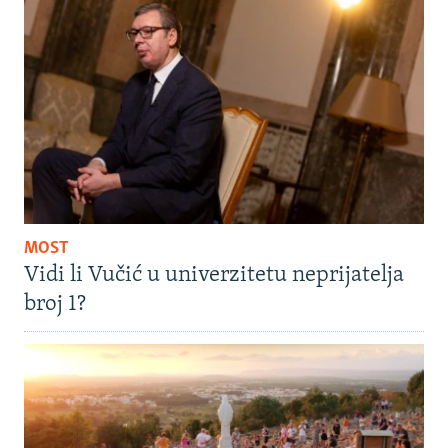
MOST
Vidi li Vučić u univerzitetu neprijatelja
broj 1?