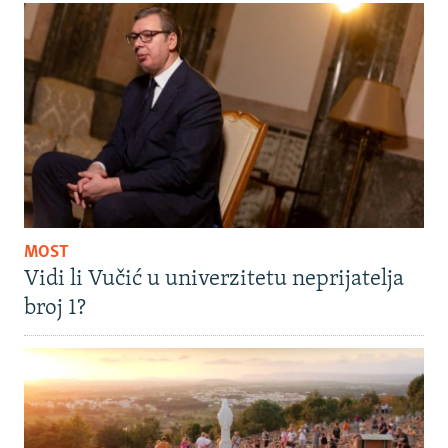
MOST
Vidi li Vučić u univerzitetu neprijatelja
broj 1?