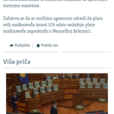
ISPRIČAJ MI
teretnim vozovima.
DNEVNO@RSE
Zahteva se da se tarifnim ugovorom odredi da plata
SPECIJALI RSE
svih mašinovođa iznosi 105 odsto sadašnje plate
mašinovođa zaposlenih u Nemačkoj železnici.
VIŠE OD NASLOVA
PRATITE NAS
GENOCID U SREBRENICI
Podijelite
Pratite nas
POPLAVE I KLIZIŠTA U BIH 2024.
TV LIBERTY
Sve RFE/RL stranice
Više priča
POST SCRIPTUM
MOJA EVROPA
TRI DECENIJE OD RATA U BIH
SVE KARTE DEJTONA
NASTANAK I RASPAD JUGOSLAVIJE