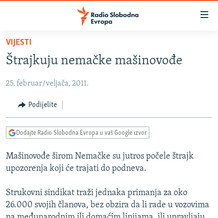
Dostupni
linkovi
Pređite
VIJESTI
na
VIJESTI
Štrajkuju nemačke mašinovođe
glavni
BOSNA I HERCEGOVINA
sadržaj
25. februar/veljača, 2011.
SRBIJA
Pređite
na
KOSOVO
Podijelite
glavnu
CRNA GORA
navigaciju
Dodajte Radio Slobodna Evropa u vaš Google izvor
Pređite
VIZUELNO
na
Mašinovođe širom Nemačke su jutros počele štrajk
PODCASTI
VIDEO
pretragu
upozorenja koji će trajati do podneva.
RAT U UKRAJINI
FOTOGALERIJE
KINA NA BALKANU
Strukovni sindikat traži jednaka primanja za oko
INFOGRAFIKE
26.000 svojih članova, bez obzira da li rade u vozovima
RSE PRIČE IZ SVIJETA
na međunarodnim ili domaćim linijama, ili upravljaju