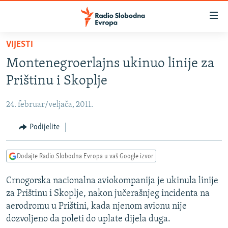
Dostupni
linkovi
Pređite
VIJESTI
na
VIJESTI
Montenegroerlajns ukinuo linije za
glavni
BOSNA I HERCEGOVINA
sadržaj
Prištinu i Skoplje
SRBIJA
Pređite
na
24. februar/veljača, 2011.
KOSOVO
glavnu
CRNA GORA
Podijelite
navigaciju
Pređite
VIZUELNO
na
Dodajte Radio Slobodna Evropa u vaš Google izvor
PODCASTI
VIDEO
pretragu
Crnogorska nacionalna aviokompanija je ukinula linije
RAT U UKRAJINI
FOTOGALERIJE
za Prištinu i Skoplje, nakon jučerašnjeg incidenta na
KINA NA BALKANU
INFOGRAFIKE
aerodromu u Prištini, kada njenom avionu nije
dozvoljeno da poleti do uplate dijela duga.
RSE PRIČE IZ SVIJETA