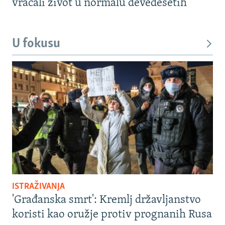
vraćali život u normalu devedesetih
U fokusu
ISTRAŽIVANJA
'Građanska smrt': Kremlj državljanstvo
koristi kao oružje protiv prognanih Rusa