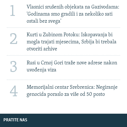
1
Vlasnici srušenih objekata na Gazivodama:
'Godinama smo gradili i za nekoliko sati
ostali bez svega'
2
Kurti u Zubinom Potoku: Iskopavanja bi
mogla trajati mjesecima, Srbija bi trebala
otvoriti arhive
3
Rusi u Crnoj Gori traže nove adrese nakon
uvođenja viza
4
Memorijalni centar Srebrenica: Negiranje
genocida poraslo za više od 50 posto
PRATITE NAS