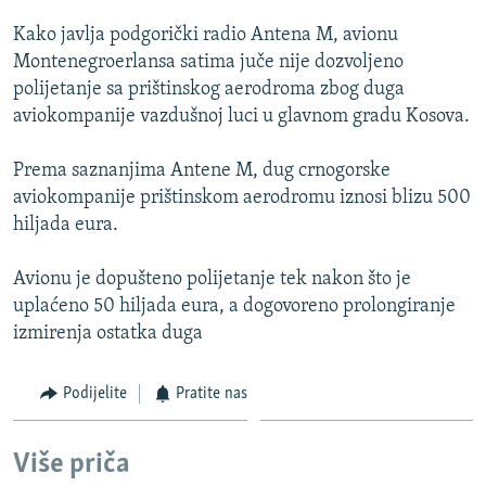
ISPRIČAJ MI
Kako javlja podgorički radio Antena M, avionu
DNEVNO@RSE
Montenegroerlansa satima juče nije dozvoljeno
polijetanje sa prištinskog aerodroma zbog duga
SPECIJALI RSE
aviokompanije vazdušnoj luci u glavnom gradu Kosova.
VIŠE OD NASLOVA
PRATITE NAS
Prema saznanjima Antene M, dug crnogorske
GENOCID U SREBRENICI
aviokompanije prištinskom aerodromu iznosi blizu 500
POPLAVE I KLIZIŠTA U BIH 2024.
hiljada eura.
TV LIBERTY
Sve RFE/RL stranice
Avionu je dopušteno polijetanje tek nakon što je
POST SCRIPTUM
uplaćeno 50 hiljada eura, a dogovoreno prolongiranje
izmirenja ostatka duga
MOJA EVROPA
TRI DECENIJE OD RATA U BIH
Podijelite
Pratite nas
SVE KARTE DEJTONA
NASTANAK I RASPAD JUGOSLAVIJE
Više priča