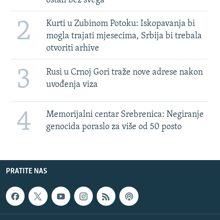
ostali bez svega'
2
Kurti u Zubinom Potoku: Iskopavanja bi
mogla trajati mjesecima, Srbija bi trebala
otvoriti arhive
3
Rusi u Crnoj Gori traže nove adrese nakon
uvođenja viza
4
Memorijalni centar Srebrenica: Negiranje
genocida poraslo za više od 50 posto
PRATITE NAS