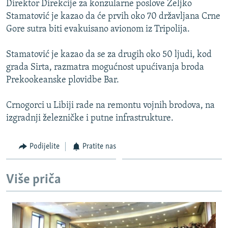
Direktor Direkcije za konzularne poslove Željko
ISPRIČAJ MI
Stamatović je kazao da će prvih oko 70 državljana Crne
DNEVNO@RSE
Gore sutra biti evakuisano avionom iz Tripolija.
SPECIJALI RSE
Stamatović je kazao da se za drugih oko 50 ljudi, kod
VIŠE OD NASLOVA
grada Sirta, razmatra mogućnost upućivanja broda
PRATITE NAS
Prekookeanske plovidbe Bar.
GENOCID U SREBRENICI
POPLAVE I KLIZIŠTA U BIH 2024.
Crnogorci u Libiji rade na remontu vojnih brodova, na
izgradnji železničke i putne infrastrukture.
TV LIBERTY
Sve RFE/RL stranice
POST SCRIPTUM
Podijelite
Pratite nas
MOJA EVROPA
TRI DECENIJE OD RATA U BIH
Više priča
SVE KARTE DEJTONA
NASTANAK I RASPAD JUGOSLAVIJE