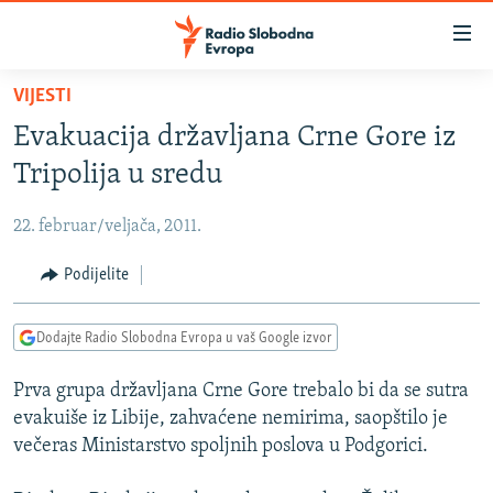
Dostupni
linkovi
Pređite
VIJESTI
na
VIJESTI
Evakuacija državljana Crne Gore iz
glavni
BOSNA I HERCEGOVINA
sadržaj
Tripolija u sredu
SRBIJA
Pređite
na
22. februar/veljača, 2011.
KOSOVO
glavnu
CRNA GORA
Podijelite
navigaciju
Pređite
VIZUELNO
na
Dodajte Radio Slobodna Evropa u vaš Google izvor
PODCASTI
VIDEO
pretragu
Prva grupa državljana Crne Gore trebalo bi da se sutra
RAT U UKRAJINI
FOTOGALERIJE
evakuiše iz Libije, zahvaćene nemirima, saopštilo je
KINA NA BALKANU
INFOGRAFIKE
večeras Ministarstvo spoljnih poslova u Podgorici.
RSE PRIČE IZ SVIJETA