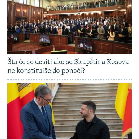
Šta će se desiti ako se Skupština Kosova
ne konstituiše do ponoći?