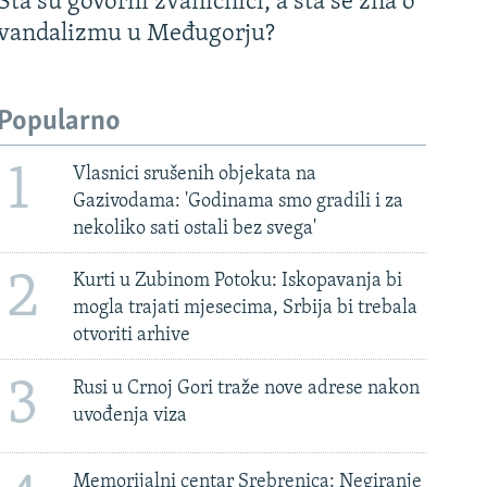
Šta su govorili zvaničnici, a šta se zna o
vandalizmu u Međugorju?
Popularno
1
Vlasnici srušenih objekata na
Gazivodama: 'Godinama smo gradili i za
nekoliko sati ostali bez svega'
2
Kurti u Zubinom Potoku: Iskopavanja bi
mogla trajati mjesecima, Srbija bi trebala
otvoriti arhive
3
Rusi u Crnoj Gori traže nove adrese nakon
uvođenja viza
Memorijalni centar Srebrenica: Negiranje