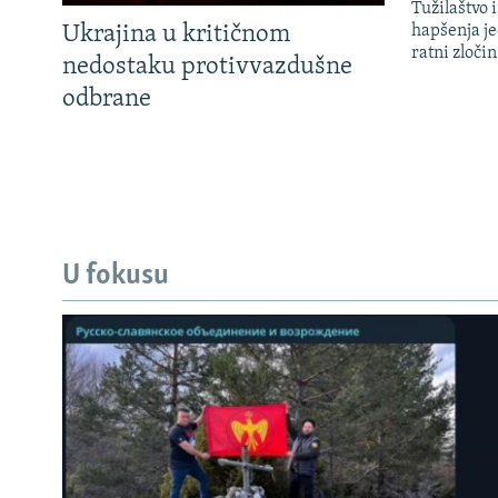
Tužilaštvo
Ukrajina u kritičnom
hapšenja j
ratni zloči
nedostaku protivvazdušne
odbrane
U fokusu