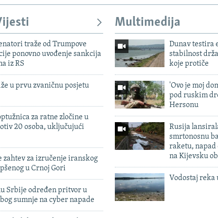
ijesti
Multimedija
enatori traže od Trumpove
Dunav testira
cije ponovno uvođenje sankcija
stabilnost drž
ma iz RS
koje protiče
iže u prvu zvaničnu posjetu
'Ovo je moj dom
pod ruskim dr
Hersonu
ptužnica za ratne zločine u
otiv 20 osoba, uključujući
Rusija lansiral
smrtonosnu ba
raketu, napad
na Kijevsku ob
 zahtev za izručenje iranskog
pšenog u Crnoj Gori
Vodostaj reka 
u Srbije određen pritvor u
zbog sumnje na cyber napade