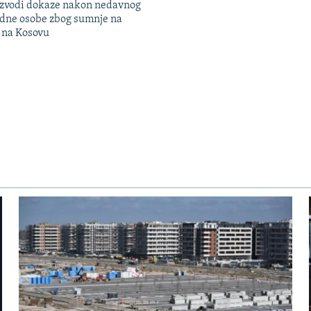
 izvodi dokaze nakon nedavnog
edne osobe zbog sumnje na
n na Kosovu