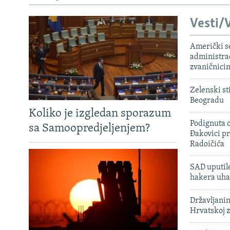
Vesti/V
Američki s
administra
zvaničnici
Zelenski st
Beogradu
Koliko je izgledan sporazum
Podignuta o
sa Samoopredjeljenjem?
Đakovici pr
Radoičića
SAD uputile
hakera uha
Državljanin
Hrvatskoj 