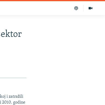
sektor
oj i zatražili
ni 2010. godine