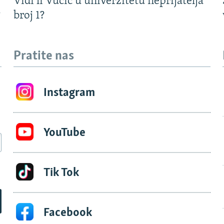
Vidi li Vučić u univerzitetu neprijatelja
?
broj 1?
Pratite nas
Instagram
YouTube
Tik Tok
Facebook