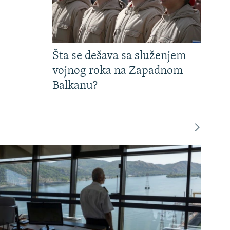
Šta se dešava sa služenjem
vojnog roka na Zapadnom
Balkanu?