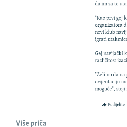
ISPRIČAJ MI
da im za te ut
DNEVNO@RSE
"Kao prvi gej 
SPECIJALI RSE
organizatora d
VIŠE OD NASLOVA
novi klub navi
igrati utakmi
GENOCID U SREBRENICI
POPLAVE I KLIZIŠTA U BIH 2024.
Gej navijački k
različitost izaz
TV LIBERTY
POST SCRIPTUM
"Želimo da na 
orijentaciju m
MOJA EVROPA
moguće", stoji
TRI DECENIJE OD RATA U BIH
SVE KARTE DEJTONA
Podijelite
NASTANAK I RASPAD JUGOSLAVIJE
Više priča