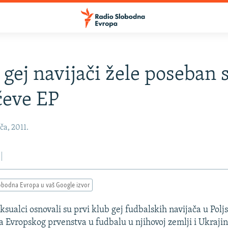
i gej navijači žele poseban 
čeve EP
ča, 2011.
obodna Evropa u vaš Google izvor
sualci osnovali su prvi klub gej fudbalskih navijača u Poljsk
a Evropskog prvenstva u fudbalu u njihovoj zemlji i Ukraji