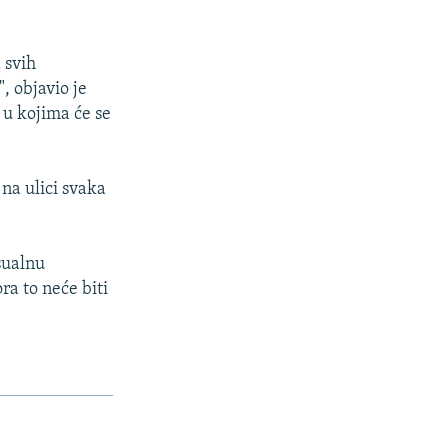
 svih
, objavio je
 u kojima će se
 na ulici svaka
sualnu
ra to neće biti