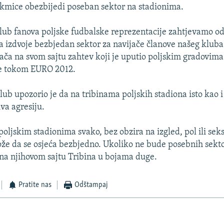
akmice obezbijedi poseban sektor na stadionima.
klub fanova poljske fudbalske reprezentacije zahtjevamo od
a izdvoje bezbjedan sektor za navijače članove našeg kluba"
jača na svom sajtu zahtev koji je uputio poljskim gradovima
ce tokom EURO 2012.
lub upozorio je da na tribinama poljskih stadiona isto kao i
iva agresiju.
poljskim stadionima svako, bez obzira na izgled, pol ili sek
ože da se osjeća bezbjedno. Ukoliko ne bude posebnih sekto
 na njihovom sajtu Tribina u bojama duge.
Pratite nas
Odštampaj