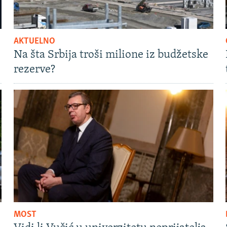
AKTUELNO
Na šta Srbija troši milione iz budžetske
rezerve?
MOST