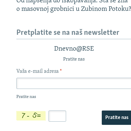
Od hapšenja do iskopavanja: Šta se zna
o masovnoj grobnici u Zubinom Potoku
Pretplatite se na naš newsletter
Dnevno@RSE
Pratite nas
Vaša e-mail adresa
*
Pratite nas
Pratite nas