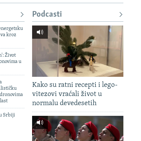
Podcasti
 energetsku
ava kroz
': Život
onovima u
a
Kako su ratni recepti i lego-
lističku
vitezovi vraćali život u
 dronovima
last
normalu devedesetih
u Srbiji