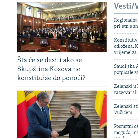
Vesti/V
Regionalna 
prijetnje 
Konstituti
odložena, K
vrijeme' za
Šta će se desiti ako se
Saudijska A
Skupština Kosova ne
potpisale 
konstituiše do ponoći?
Zelenski u 
razgovarali
Zelenski st
Vučićem
Posmrtni os
mogućoj ma