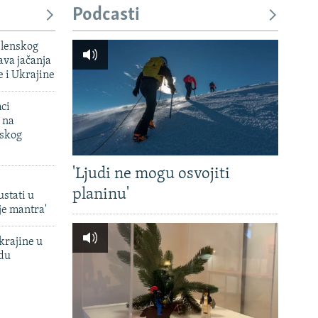
Podcasti
elenskog
va jačanja
e i Ukrajine
mci
 na
uskog
'Ljudi ne mogu osvojiti
planinu'
ustati u
je mantra'
krajine u
adu