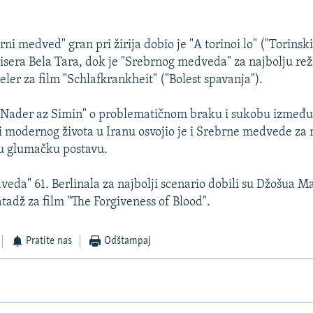
i medved" gran pri žirija dobio je "A torinoi lo" ("Torinski
sera Bela Tara, dok je "Srebrnog medveda" za najbolju rež
ler za film "Schlafkrankheit" ("Bolest spavanja").
 Nader az Simin" o problematičnom braku i sukobu između
i modernog života u Iranu osvojio je i Srebrne medvede za 
u glumačku postavu.
eda" 61. Berlinala za najbolji scenario dobili su Džošua Ma
dž za film "The Forgiveness of Blood".
Pratite nas
Odštampaj