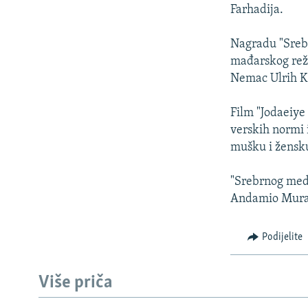
ISPRIČAJ MI
Farhadija.
DNEVNO@RSE
Nagradu "Srebrn
SPECIJALI RSE
mađarskog reži
VIŠE OD NASLOVA
Nemac Ulrih Ke
GENOCID U SREBRENICI
Film "Jodaeiye
POPLAVE I KLIZIŠTA U BIH 2024.
verskih normi 
mušku i žensk
TV LIBERTY
POST SCRIPTUM
"Srebrnog medv
Andamio Murata
MOJA EVROPA
TRI DECENIJE OD RATA U BIH
Podijelite
SVE KARTE DEJTONA
NASTANAK I RASPAD JUGOSLAVIJE
Više priča