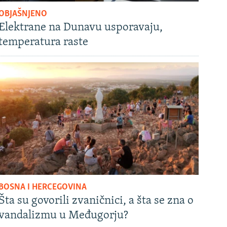
OBJAŠNJENO
Elektrane na Dunavu usporavaju,
temperatura raste
BOSNA I HERCEGOVINA
Šta su govorili zvaničnici, a šta se zna o
vandalizmu u Međugorju?