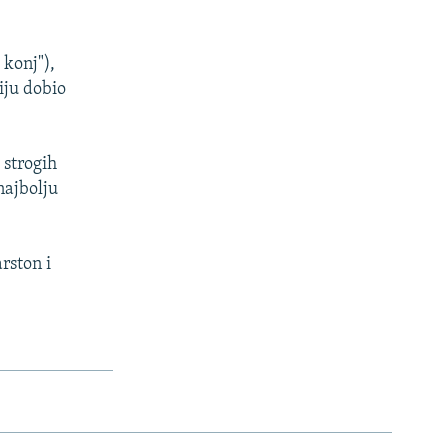
 konj"),
iju dobio
 strogih
najbolju
rston i