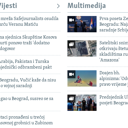
ijesti
Multimedija
mreža SafeJournalists osudila
Prva poseta Z
smrću Veranu Matiću
Beogradu: Naja
saradnje Srbij
vna sjednica Skupštine Kosova
urti ponovo traži 'dodatno
Satelitski sni
 dogovor
otkrivaju štetu
skladištima r
'Amazona'
rabija, Pakistan i Turska
zajednički odbrambeni pakt
Doajen bh.
alpinizma: 'Od
Beogradu, Vučić kaže da nisu
pravo vrijeme 
 o vojnoj saradnji
Predsjednik U
igao u Beograd, susreo se sa
posjeti Beogr
taci pronađeni u trećoj
sovnoj grobnici u Zubinom