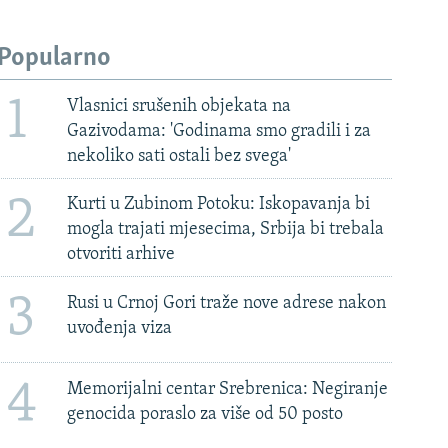
Popularno
1
Vlasnici srušenih objekata na
Gazivodama: 'Godinama smo gradili i za
nekoliko sati ostali bez svega'
2
Kurti u Zubinom Potoku: Iskopavanja bi
mogla trajati mjesecima, Srbija bi trebala
otvoriti arhive
3
Rusi u Crnoj Gori traže nove adrese nakon
uvođenja viza
4
Memorijalni centar Srebrenica: Negiranje
genocida poraslo za više od 50 posto