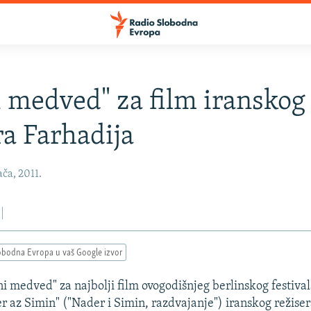
i medved" za film iranskog
ra Farhadija
ača, 2011.
obodna Evropa u vaš Google izvor
i medved" za najbolji film ovogodišnjeg berlinskog festival
r az Simin" ("Nader i Simin, razdvajanje") iranskog režise