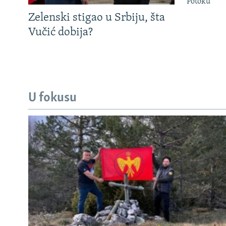
Potoku
Zelenski stigao u Srbiju, šta
Vučić dobija?
U fokusu