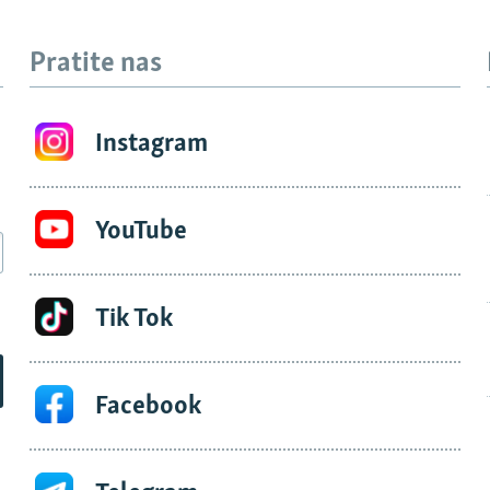
Pratite nas
Instagram
YouTube
Tik Tok
Facebook