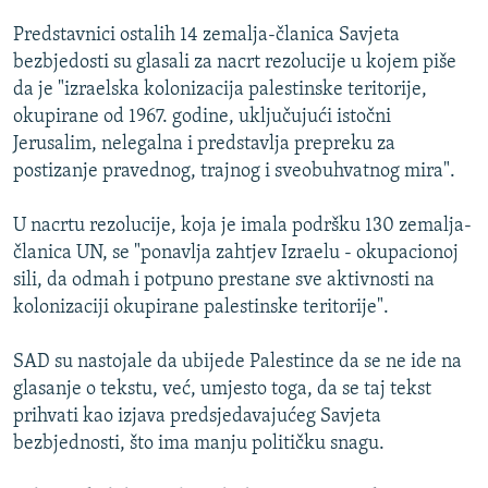
ISPRIČAJ MI
Predstavnici ostalih 14 zemalja-članica Savjeta
DNEVNO@RSE
bezbjedosti su glasali za nacrt rezolucije u kojem piše
da je "izraelska kolonizacija palestinske teritorije,
SPECIJALI RSE
okupirane od 1967. godine, uključujući istočni
VIŠE OD NASLOVA
Jerusalim, nelegalna i predstavlja prepreku za
PRATITE NAS
postizanje pravednog, trajnog i sveobuhvatnog mira".
GENOCID U SREBRENICI
POPLAVE I KLIZIŠTA U BIH 2024.
U nacrtu rezolucije, koja je imala podršku 130 zemalja-
članica UN, se "ponavlja zahtjev Izraelu - okupacionoj
TV LIBERTY
Sve RFE/RL stranice
sili, da odmah i potpuno prestane sve aktivnosti na
POST SCRIPTUM
kolonizaciji okupirane palestinske teritorije".
MOJA EVROPA
SAD su nastojale da ubijede Palestince da se ne ide na
TRI DECENIJE OD RATA U BIH
glasanje o tekstu, već, umjesto toga, da se taj tekst
SVE KARTE DEJTONA
prihvati kao izjava predsjedavajućeg Savjeta
bezbjednosti, što ima manju političku snagu.
NASTANAK I RASPAD JUGOSLAVIJE