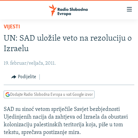
Dostupni
linkovi
Pređite
VIJESTI
na
VIJESTI
UN: SAD uložile veto na rezoluciju o
glavni
BOSNA I HERCEGOVINA
sadržaj
Izraelu
SRBIJA
Pređite
na
19. februar/veljača, 2011.
KOSOVO
glavnu
CRNA GORA
Podijelite
navigaciju
Pređite
VIZUELNO
na
Dodajte Radio Slobodna Evropa u vaš Google izvor
PODCASTI
VIDEO
pretragu
SAD su sinoć vetom spriječile Savjet bezbjednosti
RAT U UKRAJINI
FOTOGALERIJE
Ujedinjenih nacija da zahtjeva od Izraela da obustavi
KINA NA BALKANU
INFOGRAFIKE
kolonizaciju palestinskih teritorija koja, piše u tom
tekstu, sprečava postizanje mira.
RSE PRIČE IZ SVIJETA