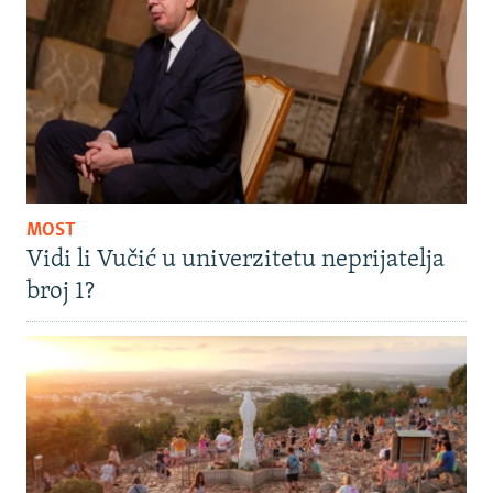
MOST
Vidi li Vučić u univerzitetu neprijatelja
broj 1?