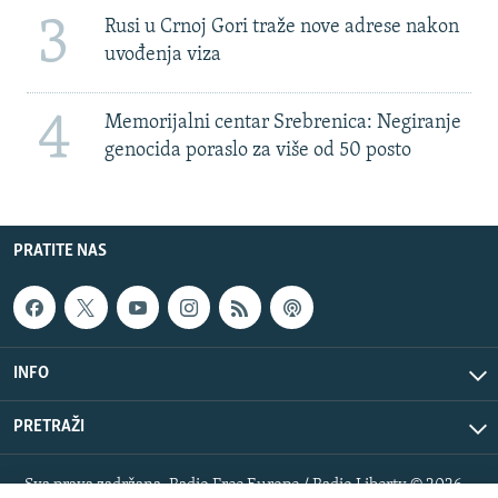
3
Rusi u Crnoj Gori traže nove adrese nakon
uvođenja viza
4
Memorijalni centar Srebrenica: Negiranje
genocida poraslo za više od 50 posto
PRATITE NAS
INFO
PRETRAŽI
Sva prava zadržana. Radio Free Europe / Radio Liberty © 2026