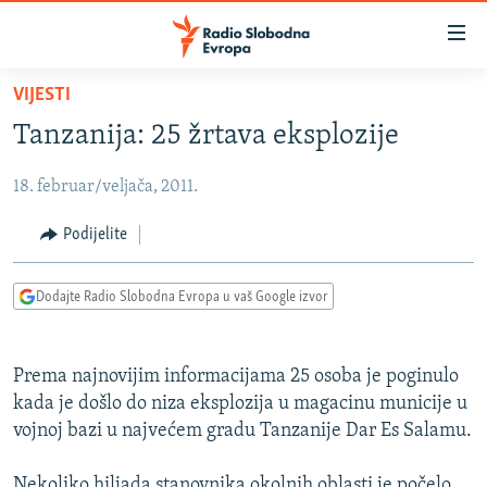
Dostupni
linkovi
Pređite
VIJESTI
na
VIJESTI
Tanzanija: 25 žrtava eksplozije
glavni
BOSNA I HERCEGOVINA
sadržaj
18. februar/veljača, 2011.
SRBIJA
Pređite
na
KOSOVO
Podijelite
glavnu
CRNA GORA
navigaciju
Dodajte Radio Slobodna Evropa u vaš Google izvor
Pređite
VIZUELNO
na
PODCASTI
VIDEO
pretragu
Prema najnovijim informacijama 25 osoba je poginulo
RAT U UKRAJINI
FOTOGALERIJE
kada je došlo do niza eksplozija u magacinu municije u
KINA NA BALKANU
vojnoj bazi u najvećem gradu Tanzanije Dar Es Salamu.
INFOGRAFIKE
RSE PRIČE IZ SVIJETA
Nekoliko hiljada stanovnika okolnih oblasti je počelo