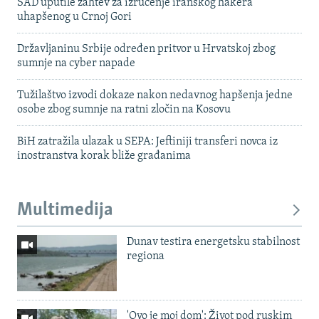
SAD uputile zahtev za izručenje iranskog hakera
uhapšenog u Crnoj Gori
Državljaninu Srbije određen pritvor u Hrvatskoj zbog
sumnje na cyber napade
Tužilaštvo izvodi dokaze nakon nedavnog hapšenja jedne
osobe zbog sumnje na ratni zločin na Kosovu
BiH zatražila ulazak u SEPA: Jeftiniji transferi novca iz
inostranstva korak bliže građanima
Multimedija
Dunav testira energetsku stabilnost
regiona
'Ovo je moj dom': Život pod ruskim