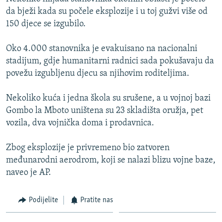
ISPRIČAJ MI
da bježi kada su počele eksplozije i u toj gužvi više od
150 djece se izgubilo.
DNEVNO@RSE
SPECIJALI RSE
Oko 4.000 stanovnika je evakuisano na nacionalni
stadijum, gdje humanitarni radnici sada pokušavaju da
VIŠE OD NASLOVA
PRATITE NAS
povežu izgubljenu djecu sa njihovim roditeljima.
GENOCID U SREBRENICI
Nekoliko kuća i jedna škola su srušene, a u vojnoj bazi
POPLAVE I KLIZIŠTA U BIH 2024.
Gombo la Mboto uništena su 23 skladišta oružja, pet
TV LIBERTY
Sve RFE/RL stranice
vozila, dva vojnička doma i prodavnica.
POST SCRIPTUM
Zbog eksplozije je privremeno bio zatvoren
MOJA EVROPA
međunarodni aerodrom, koji se nalazi blizu vojne baze,
TRI DECENIJE OD RATA U BIH
naveo je AP.
SVE KARTE DEJTONA
Podijelite
Pratite nas
NASTANAK I RASPAD JUGOSLAVIJE