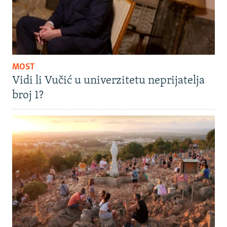
MOST
Vidi li Vučić u univerzitetu neprijatelja
broj 1?