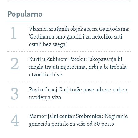
Popularno
1
Vlasnici srušenih objekata na Gazivodama:
'Godinama smo gradili i za nekoliko sati
ostali bez svega'
2
Kurti u Zubinom Potoku: Iskopavanja bi
mogla trajati mjesecima, Srbija bi trebala
otvoriti arhive
3
Rusi u Crnoj Gori traže nove adrese nakon
uvođenja viza
4
Memorijalni centar Srebrenica: Negiranje
genocida poraslo za više od 50 posto