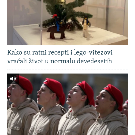
Kako su ratni recepti i lego-vitezovi
vraćali život u normalu devedesetih