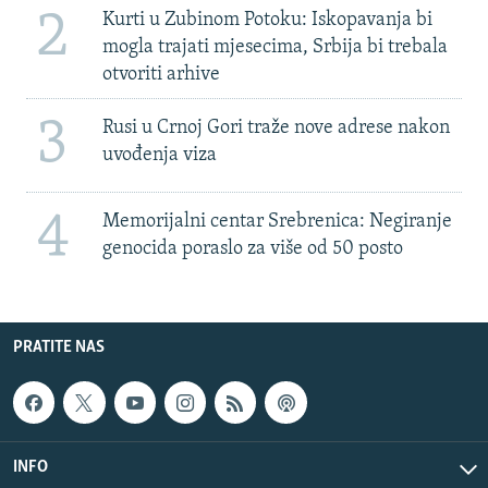
2
Kurti u Zubinom Potoku: Iskopavanja bi
mogla trajati mjesecima, Srbija bi trebala
otvoriti arhive
3
Rusi u Crnoj Gori traže nove adrese nakon
uvođenja viza
4
Memorijalni centar Srebrenica: Negiranje
genocida poraslo za više od 50 posto
PRATITE NAS
INFO