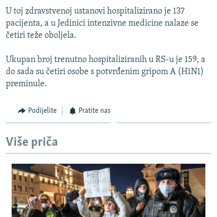
ISPRIČAJ MI
U toj zdravstvenoj ustanovi hospitalizirano je 137
pacijenta, a u Jedinici intenzivne medicine nalaze se
DNEVNO@RSE
četiri teže oboljela.
SPECIJALI RSE
Ukupan broj trenutno hospitaliziranih u RS-u je 159, a
VIŠE OD NASLOVA
PRATITE NAS
do sada su četiri osobe s potvrđenim gripom A (H1N1)
GENOCID U SREBRENICI
preminule.
POPLAVE I KLIZIŠTA U BIH 2024.
Podijelite
Pratite nas
TV LIBERTY
Sve RFE/RL stranice
POST SCRIPTUM
Više priča
MOJA EVROPA
TRI DECENIJE OD RATA U BIH
SVE KARTE DEJTONA
NASTANAK I RASPAD JUGOSLAVIJE