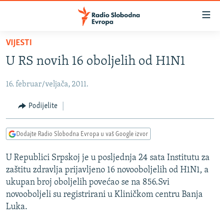
Dostupni
linkovi
Pređite
VIJESTI
na
VIJESTI
U RS novih 16 oboljelih od H1N1
glavni
BOSNA I HERCEGOVINA
sadržaj
16. februar/veljača, 2011.
SRBIJA
Pređite
na
KOSOVO
Podijelite
glavnu
CRNA GORA
navigaciju
Dodajte Radio Slobodna Evropa u vaš Google izvor
Pređite
VIZUELNO
na
U Republici Srpskoj je u posljednja 24 sata Institutu za
PODCASTI
VIDEO
pretragu
zaštitu zdravlja prijavljeno 16 novooboljelih od H1N1, a
RAT U UKRAJINI
FOTOGALERIJE
ukupan broj oboljelih povećao se na 856.Svi
KINA NA BALKANU
novooboljeli su registrirani u Kliničkom centru Banja
INFOGRAFIKE
Luka.
RSE PRIČE IZ SVIJETA