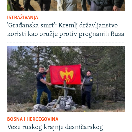
ISTRAŽIVANJA
'Građanska smrt': Kremlj državljanstvo
koristi kao oružje protiv prognanih Rusa
BOSNA I HERCEGOVINA
Veze ruskog krajnje desničarskog