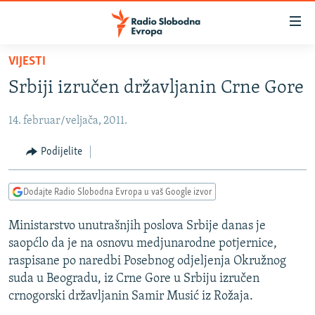
Dostupni
linkovi
Pređite
VIJESTI
na
VIJESTI
Srbiji izručen državljanin Crne Gore
glavni
BOSNA I HERCEGOVINA
sadržaj
14. februar/veljača, 2011.
SRBIJA
Pređite
na
KOSOVO
Podijelite
glavnu
CRNA GORA
navigaciju
Dodajte Radio Slobodna Evropa u vaš Google izvor
Pređite
VIZUELNO
na
Ministarstvo unutrašnjih poslova Srbije danas je
PODCASTI
VIDEO
pretragu
saopćlo da je na osnovu medjunarodne potjernice,
RAT U UKRAJINI
FOTOGALERIJE
raspisane po naredbi Posebnog odjeljenja Okružnog
KINA NA BALKANU
suda u Beogradu, iz Crne Gore u Srbiju izručen
INFOGRAFIKE
crnogorski državljanin Samir Musić iz Rožaja.
RSE PRIČE IZ SVIJETA