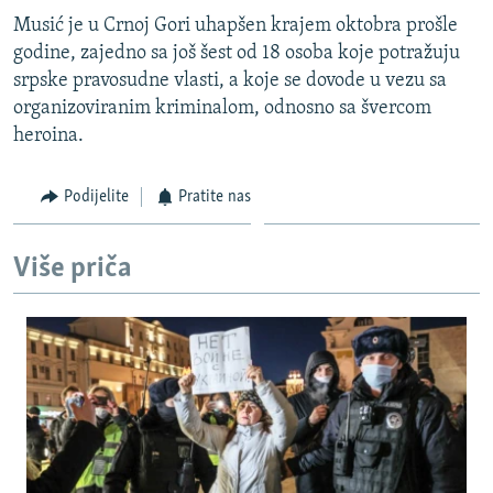
ISPRIČAJ MI
Musić je u Crnoj Gori uhapšen krajem oktobra prošle
godine, zajedno sa još šest od 18 osoba koje potražuju
DNEVNO@RSE
srpske pravosudne vlasti, a koje se dovode u vezu sa
SPECIJALI RSE
organizoviranim kriminalom, odnosno sa švercom
heroina.
VIŠE OD NASLOVA
PRATITE NAS
GENOCID U SREBRENICI
Podijelite
Pratite nas
POPLAVE I KLIZIŠTA U BIH 2024.
TV LIBERTY
Sve RFE/RL stranice
Više priča
POST SCRIPTUM
MOJA EVROPA
TRI DECENIJE OD RATA U BIH
SVE KARTE DEJTONA
NASTANAK I RASPAD JUGOSLAVIJE